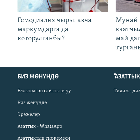
Гемодиализ чыры: акча
Мунай 
маркумдарга да
каатчы
которулганбы?
май да
турган
БИЗ ЖӨНҮНДӨ
"АЗАТТЫ
Блоктолгон сайтты ачуу
Тилим - ди
Биз жөнүндө
Русский
Эрежелер
Азаттык - WhatsApp
ОНЛАЙН ШЕРИНЕ
Азаттыктын тиркемеси