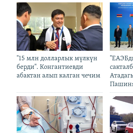
"15 млн долларлык мүлкүн
"ЕАЭБд
берди". Конгантиевди
сакталб
абактан алып калган чечим
Атадаг
Пашин