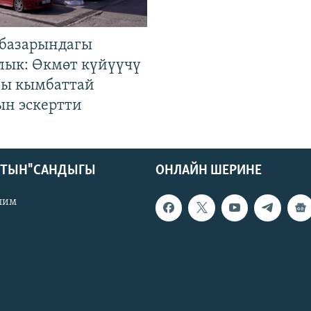
базарындагы
лык: Өкмөт күйүүчү
гы кымбаттай
ын эскертти
КТЫН" САНДЫГЫ
ОНЛАЙН ШЕРИНЕ
лим