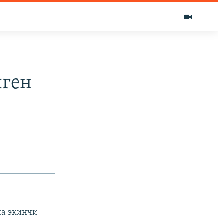
лген
ча экинчи