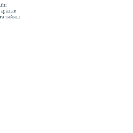
айн
 аралык
га тийиш