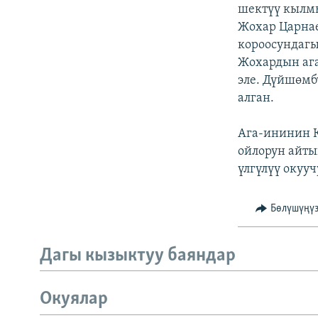
ЭЖЕ-СИҢДИЛЕР
шектүү кылм
Жохар Царнае
АЗАТТЫК+
короосундагы
ЫҢГАЙСЫЗ СУРООЛОР
Жохардын ага
эле. Дүйшөмб
алган.
Ага-ининин К
ойлорун айты
үлгүлүү окуу
Бөлүшүңү
Дагы кызыктуу баяндар
Окуялар