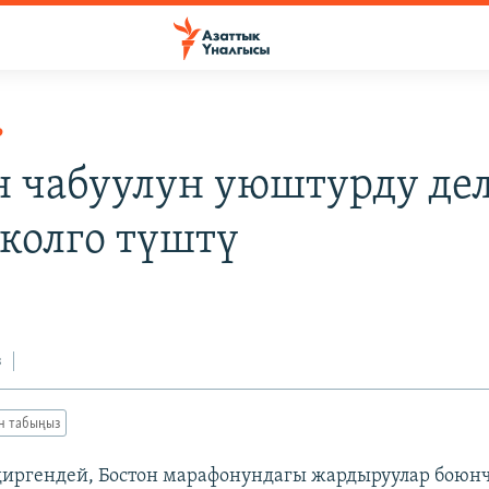
Р
н чабуулун уюштурду де
колго түштү
3
з
ан табыңыз
иргендей, Бостон марафонундагы жардыруулар боюн