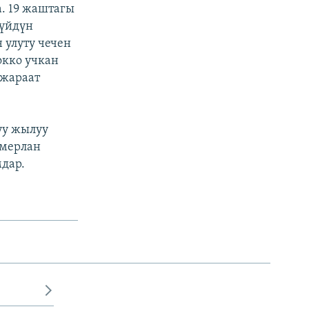
. 19 жаштагы
 үйдүн
 улуту чечен
окко учкан
 жараат
уу жылуу
амерлан
мдар.