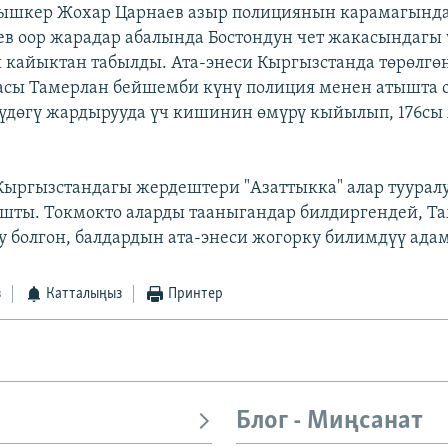
ышкер Жохар Царнаев азыр полициянын карамагында
в оор жарадар абалында Бостондун чет жакасындагы
 кайыктан табылды. Ата-энеси Кыргызстанда төрөлгөн
сы Тамерлан бейшемби күнү полиция менен атышта 
үдөгү жардырууда үч кишинин өмүрү кыйылып, 176сы
ыргызстандагы жердештери "Азаттыкка" алар туурал
шты. Токмокто аларды тааныгандар билдиргендей, Т
чу болгон, балдардын ата-энеси жогорку билимдүү ада
з
Катталыңыз
Принтер
Блог - Миңсанат