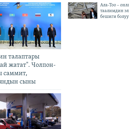
Ала-Тоо – онл
таалимдин эл
бешиги болуу
ин талаптары
ай жатат". Чолпон-
ы саммит,
яндын сыны