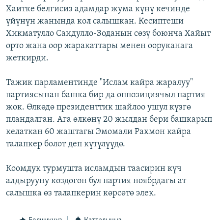
Хаитке белгисиз адамдар жума күнү кечинде
ОНЛАЙН ШЕРИНЕ
ЭЖЕ-СИҢДИЛЕР
үйүнүн жанында кол салышкан. Кесиптеши
АЗАТТЫК+
Хикматулло Саидулло-Зоданын сөзү боюнча Хайыт
ЫҢГАЙСЫЗ СУРООЛОР
орто жана оор жаракаттары менен ооруканага
жеткирди.
ЭЕ/АРнун бардык сайттары
Тажик парламентинде "Ислам кайра жаралуу"
партиясынан башка бир да оппозициячыл партия
жок. Өлкөдө президенттик шайлоо ушул күзгө
пландалган. Ага өлкөнү 20 жылдан бери башкарып
келаткан 60 жаштагы Эмомали Рахмон кайра
талапкер болот деп күтүлүүдө.
Коомдук турмушта исламдын таасирин күч
алдырууну көздөгөн бул партия ноябрдагы ат
салышка өз талапкерин көрсөтө элек.