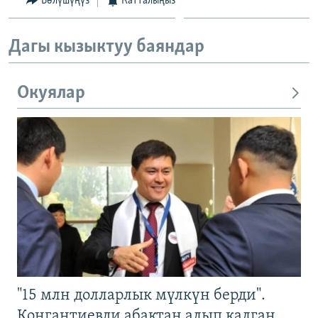
Бөлүшүңүз
Катталыңыз
Дагы кызыктуу баяндар
Окуялар
"15 млн долларлык мүлкүн берди".
Конгантиевди абактан алып калган