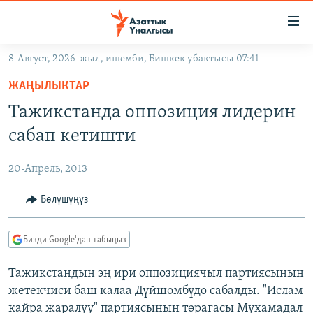
Линктер
Мазмунга
өтүңүз
8-Август, 2026-жыл, ишемби, Бишкек убактысы 07:41
Навигацияга
ЖАҢЫЛЫКТАР
өтүңүз
ЖАҢЫЛЫКТАР
КЫРГЫЗСТАН
Издөөгө
Тажикстанда оппозиция лидерин
салыңыз
ДҮЙНӨ
КЫРГЫЗСТАН
сабап кетишти
УКРАИНА
САЯСАТ
ДҮЙНӨ
20-Апрель, 2013
АТАЙЫН ИЛИКТӨӨ
ЭКОНОМИКА
БОРБОР АЗИЯ
ТВ ПРОГРАММАЛАР
Бөлүшүңүз
МАДАНИЯТ
ПОДКАСТ
БҮГҮН АЗАТТЫКТА
Бизди Google'дан табыңыз
ӨЗГӨЧӨ ПИКИР
ЭКСПЕРТТЕР ТАЛДАЙТ
Тажикстандын эң ири оппозициячыл партиясынын
БИЗ ЖАНА ДҮЙНӨ
Русский
жетекчиси баш калаа Дүйшөмбүдө сабалды. "Ислам
ДАНИСТЕ
кайра жаралуу" партиясынын төрагасы Мухамадал