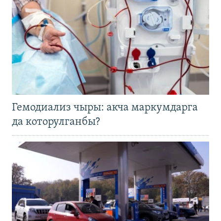
Гемодиализ чыры: акча маркумдарга
да которулганбы?