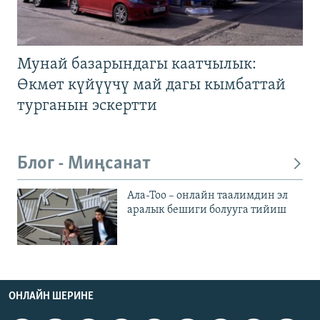
Мунай базарындагы каатчылык:
Өкмөт күйүүчү май дагы кымбаттай
турганын эскертти
Блог - Миңсанат
Ала-Тоо – онлайн таалимдин эл
аралык бешиги болууга тийиш
ОНЛАЙН ШЕРИНЕ