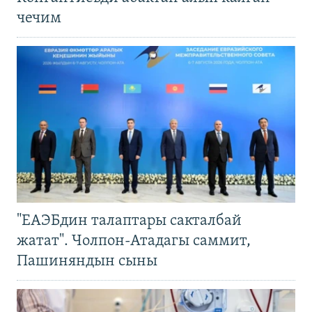
чечим
"ЕАЭБдин талаптары сакталбай
жатат". Чолпон-Атадагы саммит,
Пашиняндын сыны