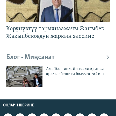
Көрүнүктүү тарыхнаамачы Жаныбек
Жакыпбековдун жаркын элесине
Блог - Миңсанат
Ала-Тоо – онлайн таалимдин эл
аралык бешиги болууга тийиш
ОНЛАЙН ШЕРИНЕ