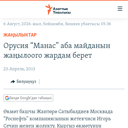
Линктер
Мазмунга
өтүңүз
6-Август, 2026-жыл, бейшемби, Бишкек убактысы 05:36
Навигацияга
ЖАҢЫЛЫКТАР
өтүңүз
ЖАҢЫЛЫКТАР
КЫРГЫЗСТАН
Издөөгө
Орусия “Манас” аба майданын
салыңыз
ДҮЙНӨ
КЫРГЫЗСТАН
жаңылоого жардам берет
УКРАИНА
САЯСАТ
ДҮЙНӨ
23-Апрель, 2013
АТАЙЫН ИЛИКТӨӨ
ЭКОНОМИКА
БОРБОР АЗИЯ
ТВ ПРОГРАММАЛАР
Бөлүшүңүз
МАДАНИЯТ
ПОДКАСТ
БҮГҮН АЗАТТЫКТА
Бизди Google'дан табыңыз
ӨЗГӨЧӨ ПИКИР
ЭКСПЕРТТЕР ТАЛДАЙТ
Өкмөт башчы Жантөрө Сатыбалдиев Москвада
БИЗ ЖАНА ДҮЙНӨ
Русский
“Роснефть” компаниясынын жетекчиси Игорь
ДАНИСТЕ
Сечин менен жолукту. Кыргыз өкмөтүнүн