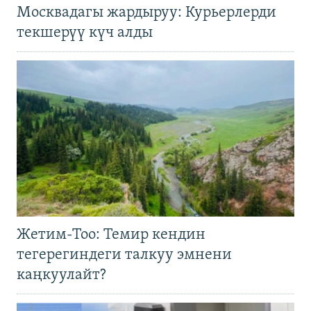
Москвадагы жардыруу: Курьерлерди
текшерүү күч алды
Жетим-Тоо: Темир кендин
тегерегиндеги талкуу эмнени
каңкуулайт?