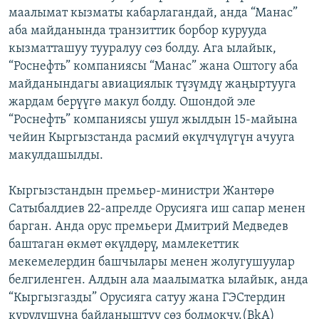
маалымат кызматы кабарлагандай, анда “Манас”
ОНЛАЙН ШЕРИНЕ
ЭЖЕ-СИҢДИЛЕР
аба майданында транзиттик борбор курууда
АЗАТТЫК+
кызматташуу тууралуу сөз болду. Ага ылайык,
ЫҢГАЙСЫЗ СУРООЛОР
“Роснефть” компаниясы “Манас” жана Оштогу аба
майданындагы авиациялык түзүмдү жаңыртууга
жардам берүүгө макул болду. Ошондой эле
ЭЕ/АРнун бардык сайттары
“Роснефть” компаниясы ушул жылдын 15-майына
чейин Кыргызстанда расмий өкүлчүлүгүн ачууга
макулдашылды.
Кыргызстандын премьер-министри Жантөрө
Сатыбалдиев 22-апрелде Орусияга иш сапар менен
барган. Анда орус премьери Дмитрий Медведев
баштаган өкмөт өкүлдөрү, мамлекеттик
мекемелердин башчылары менен жолугушуулар
белгиленген. Алдын ала маалыматка ылайык, анда
“Кыргызгазды” Орусияга сатуу жана ГЭСтердин
курулушуна байланыштуу сөз болмокчу.(BkA)