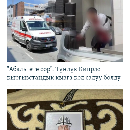
"Абалы өтө оор". Түндүк Кипрде
кыргызстандык кызга кол салуу болду