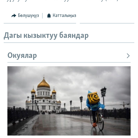
Бөлүшүңүз
Катталыңыз
Дагы кызыктуу баяндар
Окуялар