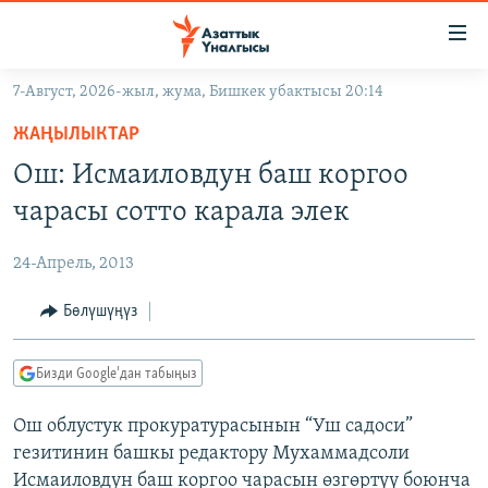
Линктер
Мазмунга
өтүңүз
7-Август, 2026-жыл, жума, Бишкек убактысы 20:14
Навигацияга
ЖАҢЫЛЫКТАР
өтүңүз
ЖАҢЫЛЫКТАР
КЫРГЫЗСТАН
Издөөгө
Ош: Исмаиловдун баш коргоо
салыңыз
ДҮЙНӨ
КЫРГЫЗСТАН
чарасы сотто карала элек
УКРАИНА
САЯСАТ
ДҮЙНӨ
24-Апрель, 2013
АТАЙЫН ИЛИКТӨӨ
ЭКОНОМИКА
БОРБОР АЗИЯ
ТВ ПРОГРАММАЛАР
Бөлүшүңүз
МАДАНИЯТ
ПОДКАСТ
БҮГҮН АЗАТТЫКТА
Бизди Google'дан табыңыз
ӨЗГӨЧӨ ПИКИР
ЭКСПЕРТТЕР ТАЛДАЙТ
Ош облустук прокуратурасынын “Уш садоси”
БИЗ ЖАНА ДҮЙНӨ
Русский
гезитинин башкы редактору Мухаммадсоли
ДАНИСТЕ
Исмаиловдун баш коргоо чарасын өзгөртүү боюнча