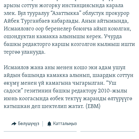
арызы соттун жогорку инстанциясында карала
ОНЛАЙН ШЕРИНЕ
ЭЖЕ-СИҢДИЛЕР
элек. Бул тууралуу “Азаттыкка” облустук прокурор
АЗАТТЫК+
Айбек Турганбаев кабарлады. Анын айтымында,
ЫҢГАЙСЫЗ СУРООЛОР
Исмаиловго оор беренелер боюнча айып коюлган,
ошондуктан камакка алынышы керек. Учурда
башкы редакторго каршы козголгон кылмыш ишти
ЭЕ/АРнун бардык сайттары
тергөө уланууда.
Исмаилов жана аны менен кошо эки адам ушул
айдын башында камакка алынып, шаардык соттун
өкүмү менен үй камагына чыгарылган. “Уш
садоси” гезитинин башкы редактору 2010-жылы
июнь коогасында өзбек тектүү жаранды өлтүрүүгө
катышкан деп шектелип жатат. (EBM)
Бөлүшүңүз
Катталыңыз