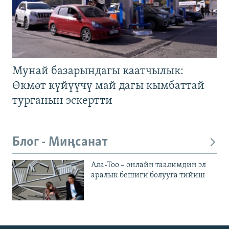
Мунай базарындагы каатчылык:
Өкмөт күйүүчү май дагы кымбаттай
турганын эскертти
Блог - Миңсанат
Ала-Тоо – онлайн таалимдин эл
аралык бешиги болууга тийиш