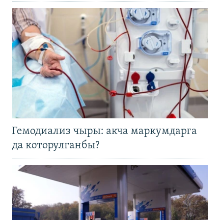
Гемодиализ чыры: акча маркумдарга
да которулганбы?