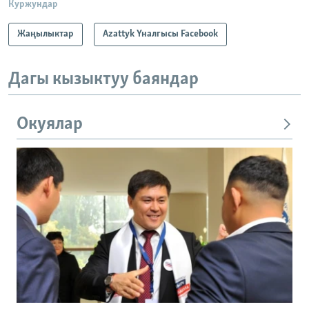
Куржундар
Жаңылыктар
Azattyk Үналгысы Facebook
Дагы кызыктуу баяндар
Окуялар