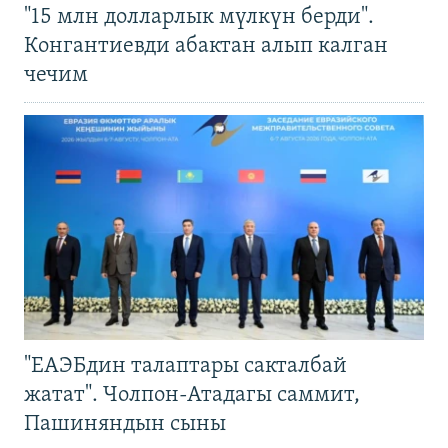
"15 млн долларлык мүлкүн берди".
Конгантиевди абактан алып калган
чечим
"ЕАЭБдин талаптары сакталбай
жатат". Чолпон-Атадагы саммит,
Пашиняндын сыны