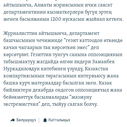
айтышынча, Алматы мэриясынын ички саясат
ОНЛАЙН ШЕРИНЕ
ЭЖЕ-СИҢДИЛЕР
департаментинин кызматкерлери бүгүн эртең
АЗАТТЫК+
менен басылманын 1200 нускасын жыйнап кеткен.
ЫҢГАЙСЫЗ СУРООЛОР
Журналисттин айтышынча, департамент
башчысынын чечиминде “гезит каттоодон өткөндө
ЭЕ/АРнун бардык сайттары
качан чыгаарын так көрсөткөн эмес” деп
көрсөтүлөт. Гезиттин тунгуч санына оппозициянын
табышмактуу жагдайда өлгөн лидери Заманбек
Нуркадиловдун китебинен үзүндү, Казакстан
компартиясынын төрагасынын интервьюсу жана
башка курч материалдар басылган экен. Казак
бийликтери декабрда ондогон оппозициячыл жана
бейөкмөттүк басылмаларды “мазмуну
экстремистчил” деп, тыйуу салган болчу.
Бөлүшүңүз
Катталыңыз