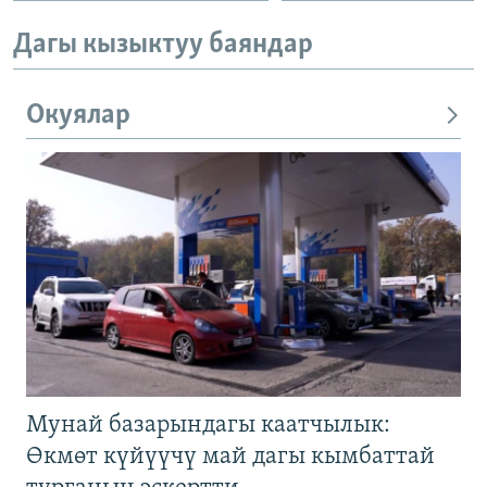
Дагы кызыктуу баяндар
Окуялар
Мунай базарындагы каатчылык:
Өкмөт күйүүчү май дагы кымбаттай