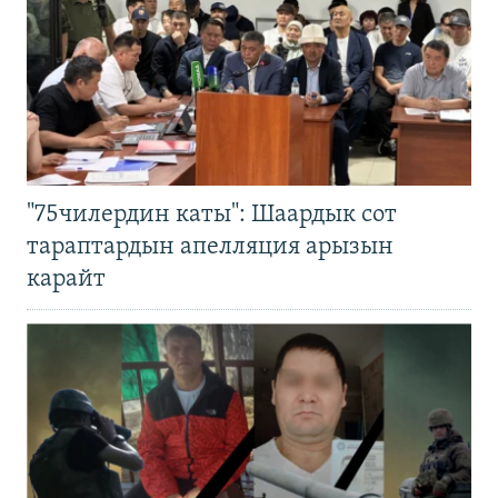
"75чилердин каты": Шаардык сот
тараптардын апелляция арызын
карайт