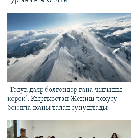
турганын эскертти
"Толук даяр болгондор гана чыгышы
керек". Кыргызстан Жеңиш чокусу
боюнча жаңы талап сунуштады