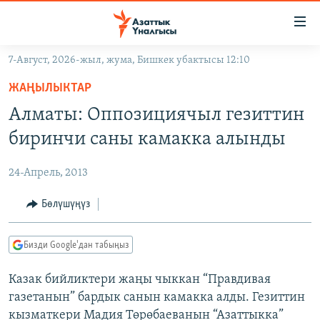
Линктер
Мазмунга
өтүңүз
7-Август, 2026-жыл, жума, Бишкек убактысы 12:10
Навигацияга
ЖАҢЫЛЫКТАР
өтүңүз
ЖАҢЫЛЫКТАР
КЫРГЫЗСТАН
Издөөгө
Алматы: Оппозициячыл гезиттин
салыңыз
ДҮЙНӨ
КЫРГЫЗСТАН
биринчи саны камакка алынды
УКРАИНА
САЯСАТ
ДҮЙНӨ
24-Апрель, 2013
АТАЙЫН ИЛИКТӨӨ
ЭКОНОМИКА
БОРБОР АЗИЯ
ТВ ПРОГРАММАЛАР
Бөлүшүңүз
МАДАНИЯТ
ПОДКАСТ
БҮГҮН АЗАТТЫКТА
Бизди Google'дан табыңыз
ӨЗГӨЧӨ ПИКИР
ЭКСПЕРТТЕР ТАЛДАЙТ
Казак бийликтери жаңы чыккан “Правдивая
БИЗ ЖАНА ДҮЙНӨ
Русский
газетанын” бардык санын камакка алды. Гезиттин
ДАНИСТЕ
кызматкери Мадия Төрөбаеванын “Азаттыкка”