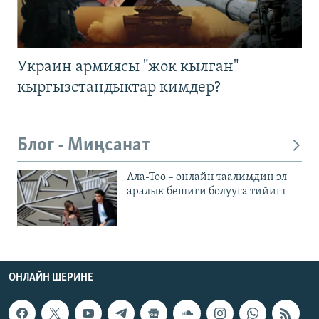
Украин армиясы "жок кылган"
кыргызстандыктар кимдер?
Блог - Миңсанат
Ала-Тоо – онлайн таалимдин эл
аралык бешиги болууга тийиш
ОНЛАЙН ШЕРИНЕ