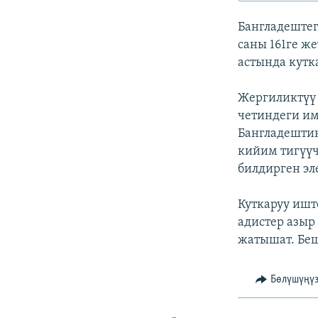
ЭЖЕ-СИҢДИЛЕР
Бангладеште
АЗАТТЫК+
саны 161ге ж
ЫҢГАЙСЫЗ СУРООЛОР
астында кутк
Жергиликтүү 
четиндеги им
Бангладешти
кийим тигүү
билдирген эл
Куткаруу иш
адистер азыр
жатышат. Беш
Бөлүшүңү