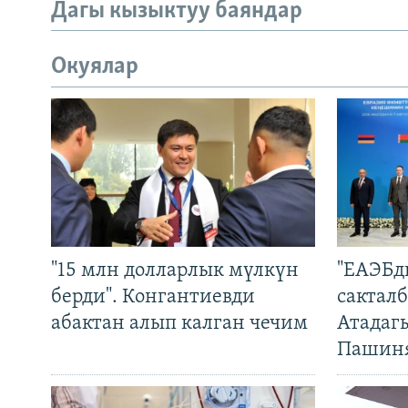
Дагы кызыктуу баяндар
Окуялар
"15 млн долларлык мүлкүн
"ЕАЭБд
берди". Конгантиевди
сакталб
абактан алып калган чечим
Атадаг
Пашин