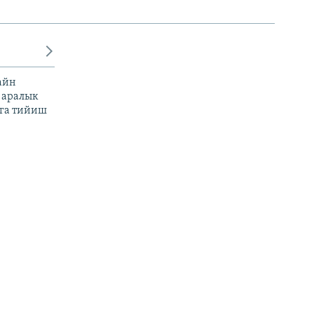
айн
 аралык
га тийиш