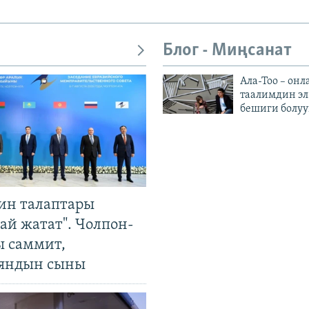
Блог - Миңсанат
Ала-Тоо – онл
таалимдин эл
бешиги болуу
ин талаптары
ай жатат". Чолпон-
ы саммит,
яндын сыны