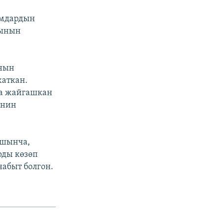
амдардын
рынын
анын
жаткан.
та жайгашкан
енин
ышынча,
рды көзөп
набыт болгон.