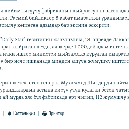
ги кийим тигүүчү фабриканын кыйроосунан өлгөн ад
етти. Расмий бийликтер 8 кабат имараттын урандыла
арылчу көптөгөн адамдар бар экенин эскертти.
"Daily Star" гезитинин жазышынча, 24-апрелде Дакк
арат кыйраган кезде, ал жерде 1 000дей адам иштеп 
н ички иштер министри мыйзамсыз курулган имарат
чү бир нече ишканада миңден ашуун жумушчу иштег
е.
терин жетектеген генерал Мухаммед Шикдердин айт
 урандылардын астына кирүү үчүн кулаган бетон чаты
 ай мурда эле бул фабрикада өрт чыгып, 112 жумушчу 
з
Катталыңыз
Принтер