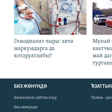
Гемодиализ чыры: акча
Мунай 
маркумдарга да
каатчы
которулганбы?
май да
турган
БИЗ ЖӨНҮНДӨ
"АЗАТТЫ
Блоктолгон сайтты ачуу
Тилим - ди
Биз жөнүндө