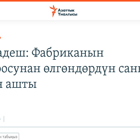
Р
адеш: Фабриканын
осунан өлгөндөрдүн са
н ашты
з
ан табыңыз