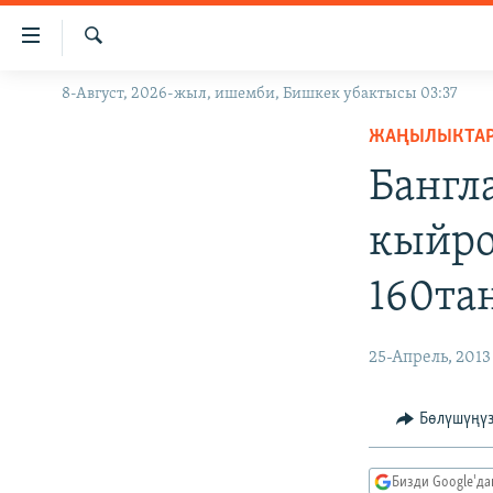
Линктер
Мазмунга
өтүңүз
Издөө
8-Август, 2026-жыл, ишемби, Бишкек убактысы 03:37
ЖАҢЫЛЫКТАР
Навигацияга
өтүңүз
ЖАҢЫЛЫКТА
КЫРГЫЗСТАН
Издөөгө
Бангл
ДҮЙНӨ
КЫРГЫЗСТАН
салыңыз
УКРАИНА
САЯСАТ
ДҮЙНӨ
кыйро
АТАЙЫН ИЛИКТӨӨ
ЭКОНОМИКА
БОРБОР АЗИЯ
160та
ТВ ПРОГРАММАЛАР
МАДАНИЯТ
ПОДКАСТ
БҮГҮН АЗАТТЫКТА
25-Апрель, 2013
ӨЗГӨЧӨ ПИКИР
ЭКСПЕРТТЕР ТАЛДАЙТ
БИЗ ЖАНА ДҮЙНӨ
Бөлүшүңү
ДАНИСТЕ
Бизди Google'д