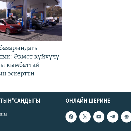
базарындагы
лык: Өкмөт күйүүчү
гы кымбаттай
ын эскертти
КТЫН" САНДЫГЫ
ОНЛАЙН ШЕРИНЕ
лим