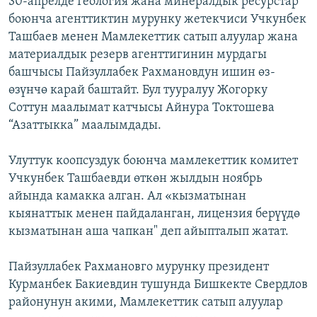
30-апрелде Геология жана минералдык ресурстар
ОНЛАЙН ШЕРИНЕ
ЭЖЕ-СИҢДИЛЕР
боюнча агенттиктин мурунку жетекчиси Учкунбек
Ташбаев менен Мамлекеттик сатып алуулар жана
АЗАТТЫК+
материалдык резерв агенттигинин мурдагы
ЫҢГАЙСЫЗ СУРООЛОР
башчысы Пайзуллабек Рахмановдун ишин өз-
өзүнчө карай баштайт. Бул тууралуу Жогорку
Соттун маалымат катчысы Айнура Токтошева
ЭЕ/АРнун бардык сайттары
“Азаттыкка” маалымдады.
Улуттук коопсуздук боюнча мамлекеттик комитет
Учкунбек Ташбаевди өткөн жылдын ноябрь
айында камакка алган. Ал «кызматынан
кыянаттык менен пайдаланган, лицензия берүүдө
кызматынан аша чапкан" деп айыпталып жатат.
Пайзуллабек Рахмановго мурунку президент
Курманбек Бакиевдин тушунда Бишкекте Свердлов
районунун акими, Мамлекеттик сатып алуулар