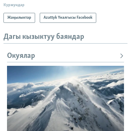
Куржундар
Жаңылыктар
Azattyk Үналгысы Facebook
Дагы кызыктуу баяндар
Окуялар