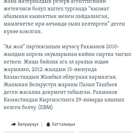
жана материалдык резерв агенттигинин
жетекчиси болуп иштеп турганда “кызмат
абалынан кыянаттык менен пайдаланган,
мамлекетке ири өлчөмдө зыян келтирген” деген
күнөө коюлган.
“Ак жол” партиясынын мүчөсү Рахманов 2010-
жылдын апрель окуяларынан кийин сыртка чыгып
кеткен. Жаңы бийлик ага эл аралык издөө
жарыялап, 2012-жылдын 15-июнунда
Казакстандын Жамбыл облусунан кармалган.
Жанынан Беларустун жараны Пазыл Ташбаев
деген жасалма документ табылган. Рахманов
Казакстандан Кыргызстанга 29-январда алынып
келген болчу. (EBM)
Бөлүшүңүз
Катталыңыз