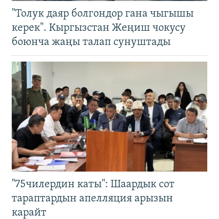
"Толук даяр болгондор гана чыгышы
керек". Кыргызстан Жеңиш чокусу
боюнча жаңы талап сунуштады
"75чилердин каты": Шаардык сот
тараптардын апелляция арызын
карайт