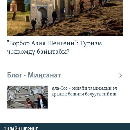
"Борбор Азия Шенгени": Туризм
чөлкөмдү байытабы?
Блог - Миңсанат
Ала-Тоо – онлайн таалимдин эл
аралык бешиги болууга тийиш
ОНЛАЙН ШЕРИНЕ