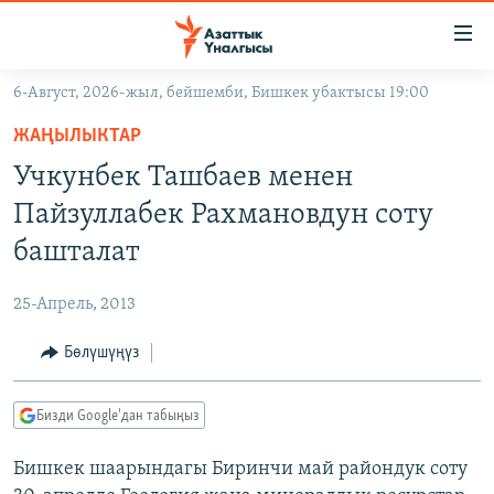
Линктер
Мазмунга
өтүңүз
6-Август, 2026-жыл, бейшемби, Бишкек убактысы 19:00
Навигацияга
ЖАҢЫЛЫКТАР
өтүңүз
ЖАҢЫЛЫКТАР
КЫРГЫЗСТАН
Издөөгө
Учкунбек Ташбаев менен
салыңыз
ДҮЙНӨ
КЫРГЫЗСТАН
Пайзуллабек Рахмановдун соту
УКРАИНА
САЯСАТ
ДҮЙНӨ
башталат
АТАЙЫН ИЛИКТӨӨ
ЭКОНОМИКА
БОРБОР АЗИЯ
25-Апрель, 2013
ТВ ПРОГРАММАЛАР
МАДАНИЯТ
Бөлүшүңүз
ПОДКАСТ
БҮГҮН АЗАТТЫКТА
ӨЗГӨЧӨ ПИКИР
ЭКСПЕРТТЕР ТАЛДАЙТ
Бизди Google'дан табыңыз
БИЗ ЖАНА ДҮЙНӨ
Русский
Бишкек шаарындагы Биринчи май райондук соту
ДАНИСТЕ