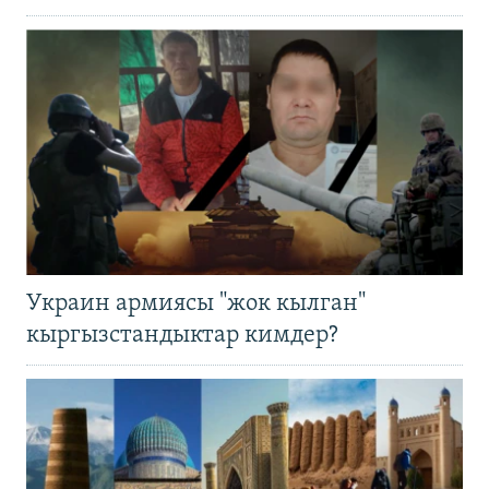
Украин армиясы "жок кылган"
кыргызстандыктар кимдер?