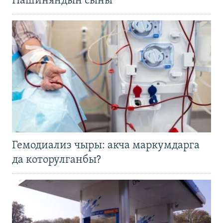
Пашиняндын сыны
Гемодиализ чыры: акча маркумдарга
да которулганбы?