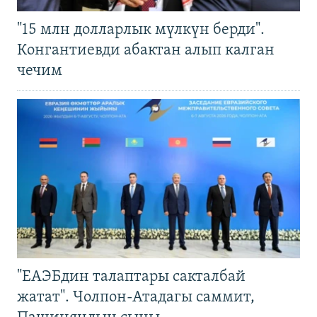
"15 млн долларлык мүлкүн берди".
Конгантиевди абактан алып калган
чечим
"ЕАЭБдин талаптары сакталбай
жатат". Чолпон-Атадагы саммит,