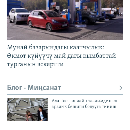
Мунай базарындагы каатчылык:
Өкмөт күйүүчү май дагы кымбаттай
турганын эскертти
Блог - Миңсанат
Ала-Тоо – онлайн таалимдин эл
аралык бешиги болууга тийиш