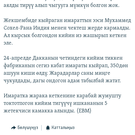
аялды тирүү алып чыгууга мүмкүн болгон жок.
ОНЛАЙН ШЕРИНЕ
ЭЖЕ-СИҢДИЛЕР
АЗАТТЫК+
Жекшембиде кыйраган имараттын ээси Мухаммед
ЫҢГАЙСЫЗ СУРООЛОР
Сохел-Рана Индия менен чектеш жерде кармалды.
Ал кырсык болгондон кийин из жашырып кеткен
эле.
ЭЕ/АРнун бардык сайттары
24-апрелде Дакканын четиндеги кийим тиккен
фабриканын сегиз кабат имараты кыйрап, 350дөн
ашуун киши өлдү. Жарадарлар саны миңге
чукулдады, дагы ондогон адам табылбай жатат.
Имаратка жарака кеткенине карабай жумушту
токтотпогон кийим тигүүчү ишкананын 5
жетекчиси камакка алынды. (EBM)
Бөлүшүңүз
Катталыңыз