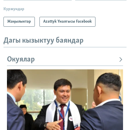
Куржундар
Жаңылыктар
Azattyk Үналгысы Facebook
Дагы кызыктуу баяндар
Окуялар