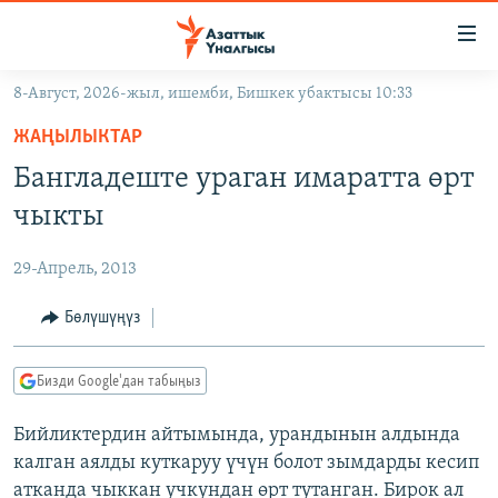
Линктер
Мазмунга
өтүңүз
8-Август, 2026-жыл, ишемби, Бишкек убактысы 10:33
Навигацияга
ЖАҢЫЛЫКТАР
өтүңүз
ЖАҢЫЛЫКТАР
КЫРГЫЗСТАН
Издөөгө
Бангладеште ураган имаратта өрт
салыңыз
ДҮЙНӨ
КЫРГЫЗСТАН
чыкты
УКРАИНА
САЯСАТ
ДҮЙНӨ
29-Апрель, 2013
АТАЙЫН ИЛИКТӨӨ
ЭКОНОМИКА
БОРБОР АЗИЯ
ТВ ПРОГРАММАЛАР
Бөлүшүңүз
МАДАНИЯТ
ПОДКАСТ
БҮГҮН АЗАТТЫКТА
Бизди Google'дан табыңыз
ӨЗГӨЧӨ ПИКИР
ЭКСПЕРТТЕР ТАЛДАЙТ
Бийликтердин айтымында, урандынын алдында
БИЗ ЖАНА ДҮЙНӨ
Русский
калган аялды куткаруу үчүн болот зымдарды кесип
ДАНИСТЕ
атканда чыккан учкундан өрт тутанган. Бирок ал