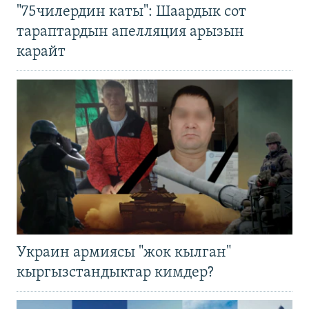
"75чилердин каты": Шаардык сот
тараптардын апелляция арызын
карайт
Украин армиясы "жок кылган"
кыргызстандыктар кимдер?