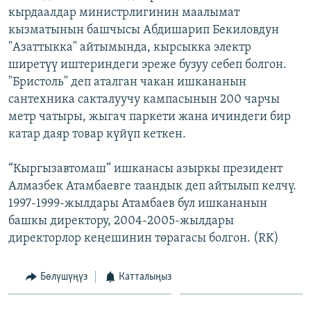
кырдаалдар министрлигинин маалымат
ОНЛАЙН ШЕРИНЕ
ЭЖЕ-СИҢДИЛЕР
кызматынын башчысы Абдишарип Бекиловдун
АЗАТТЫК+
"Азаттыкка" айтымында, кырсыкка электр
ЫҢГАЙСЫЗ СУРООЛОР
ширетүү иштериндеги эреже бузуу себеп болгон.
"Бристоль" деп аталган чакан ишкананын
сантехника сакталуучу кампасынын 200 чарчы
ЭЕ/АРнун бардык сайттары
метр чатыры, жыгач паркети жана ичиндеги бир
катар даяр товар күйүп кеткен.
“Кыргызавтомаш” ишканасы азыркы президент
Алмазбек Атамбаевге таандык деп айтылып келчү.
1997-1999-жылдары Атамбаев бул ишкананын
башкы директору, 2004-2005-жылдары
директорлор кеңешинин төрагасы болгон. (RK)
Бөлүшүңүз
Катталыңыз