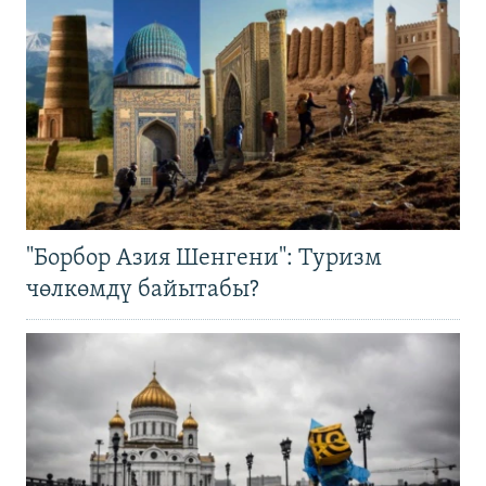
"Борбор Азия Шенгени": Туризм
чөлкөмдү байытабы?