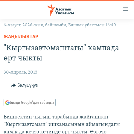
Линктер
Мазмунга
өтүңүз
6-Август, 2026-жыл, бейшемби, Бишкек убактысы 16:40
Навигацияга
ЖАҢЫЛЫКТАР
өтүңүз
ЖАҢЫЛЫКТАР
КЫРГЫЗСТАН
Издөөгө
"Кыргызавтомаштагы" кампада
салыңыз
ДҮЙНӨ
КЫРГЫЗСТАН
өрт чыкты
УКРАИНА
САЯСАТ
ДҮЙНӨ
30-Апрель, 2013
АТАЙЫН ИЛИКТӨӨ
ЭКОНОМИКА
БОРБОР АЗИЯ
ТВ ПРОГРАММАЛАР
Бөлүшүңүз
МАДАНИЯТ
ПОДКАСТ
БҮГҮН АЗАТТЫКТА
Бизди Google'дан табыңыз
ӨЗГӨЧӨ ПИКИР
ЭКСПЕРТТЕР ТАЛДАЙТ
Бишкектин чыгыш тарабында жайгашкан
БИЗ ЖАНА ДҮЙНӨ
Русский
"Кыргызавтомаш" ишканасынын аймагындагы
ДАНИСТЕ
кампада кечээ кечинде өрт чыкты. Өзгөчө