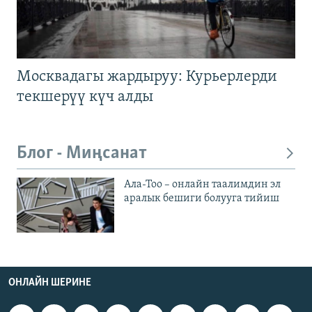
Москвадагы жардыруу: Курьерлерди
текшерүү күч алды
Блог - Миңсанат
Ала-Тоо – онлайн таалимдин эл
аралык бешиги болууга тийиш
ОНЛАЙН ШЕРИНЕ