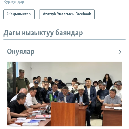
Куржундар
Жаңылыктар
Azattyk Үналгысы Facebook
Дагы кызыктуу баяндар
Окуялар