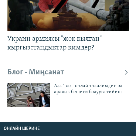
Украин армиясы "жок кылган"
кыргызстандыктар кимдер?
Блог - Миңсанат
Ала-Тоо – онлайн таалимдин эл
аралык бешиги болууга тийиш
ОНЛАЙН ШЕРИНЕ