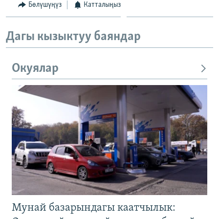
Бөлүшүңүз
Катталыңыз
Дагы кызыктуу баяндар
Окуялар
Мунай базарындагы каатчылык: