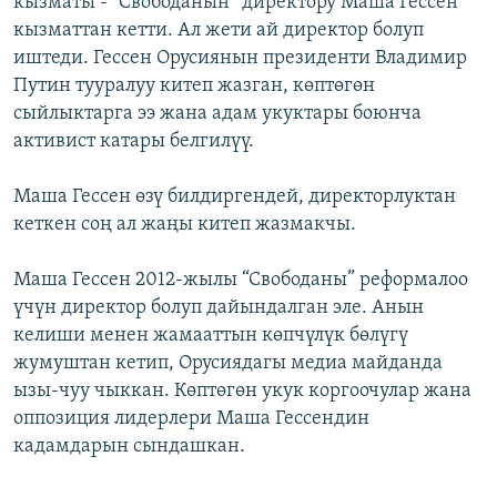
кызматы - “Свободанын” директору Маша Гессен
ОНЛАЙН ШЕРИНЕ
ЭЖЕ-СИҢДИЛЕР
кызматтан кетти. Ал жети ай директор болуп
иштеди. Гессен Орусиянын президенти Владимир
АЗАТТЫК+
Путин тууралуу китеп жазган, көптөгөн
ЫҢГАЙСЫЗ СУРООЛОР
сыйлыктарга ээ жана адам укуктары боюнча
активист катары белгилүү.
ЭЕ/АРнун бардык сайттары
Маша Гессен өзү билдиргендей, директорлуктан
кеткен соң ал жаңы китеп жазмакчы.
Маша Гессен 2012-жылы “Свободаны” реформалоо
үчүн директор болуп дайындалган эле. Анын
келиши менен жамааттын көпчүлүк бөлүгү
жумуштан кетип, Орусиядагы медиа майданда
ызы-чуу чыккан. Көптөгөн укук коргоочулар жана
оппозиция лидерлери Маша Гессендин
кадамдарын сындашкан.