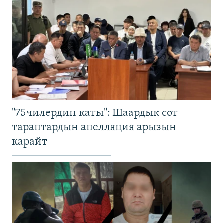
"75чилердин каты": Шаардык сот
тараптардын апелляция арызын
карайт