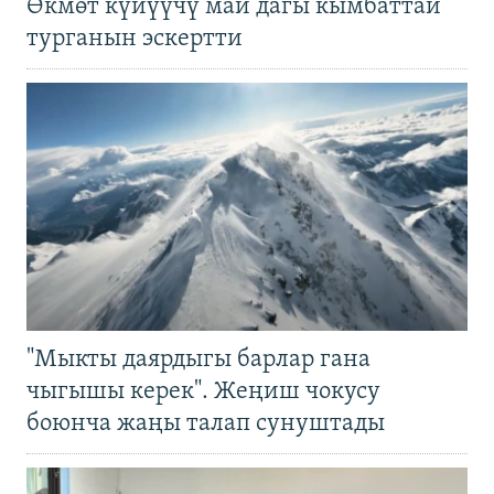
Өкмөт күйүүчү май дагы кымбаттай
турганын эскертти
"Мыкты даярдыгы барлар гана
чыгышы керек". Жеңиш чокусу
боюнча жаңы талап сунуштады