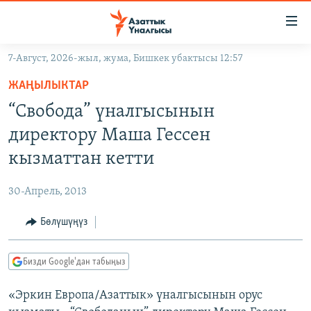
Линктер
Мазмунга
өтүңүз
7-Август, 2026-жыл, жума, Бишкек убактысы 12:57
Навигацияга
ЖАҢЫЛЫКТАР
өтүңүз
ЖАҢЫЛЫКТАР
КЫРГЫЗСТАН
Издөөгө
“Свобода” үналгысынын
салыңыз
ДҮЙНӨ
КЫРГЫЗСТАН
директору Маша Гессен
УКРАИНА
САЯСАТ
ДҮЙНӨ
кызматтан кетти
АТАЙЫН ИЛИКТӨӨ
ЭКОНОМИКА
БОРБОР АЗИЯ
30-Апрель, 2013
ТВ ПРОГРАММАЛАР
МАДАНИЯТ
Бөлүшүңүз
ПОДКАСТ
БҮГҮН АЗАТТЫКТА
ӨЗГӨЧӨ ПИКИР
ЭКСПЕРТТЕР ТАЛДАЙТ
Бизди Google'дан табыңыз
БИЗ ЖАНА ДҮЙНӨ
Русский
«Эркин Европа/Азаттык» үналгысынын орус
ДАНИСТЕ