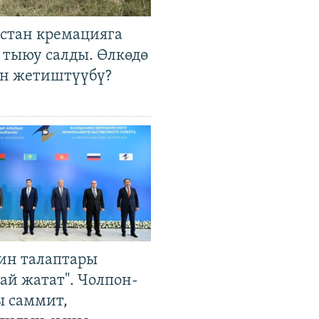
стан кремацияга
 тыюу салды. Өлкөдө
өн жетиштүүбү?
ин талаптары
ай жатат". Чолпон-
ы саммит,