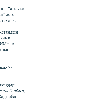
енен Тажаяков
н” деген
стрлиги.
акстандын
иялык
ТИМ эки
ганын
дык 7-
икалдар
гана барбаса,
Кадырбаев.