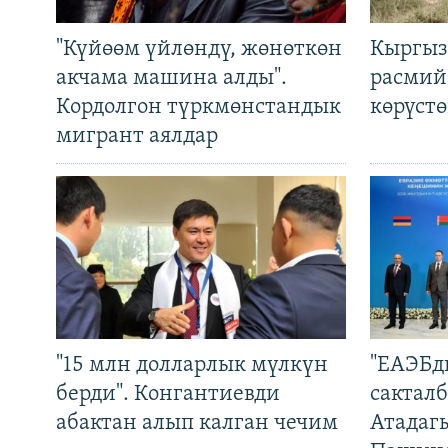
"Күйөөм үйлөндү, жөнөткөн
Кыргыз
акчама машина алды".
расмий
Кордолгон түркмөнстандык
көрүст
мигрант аялдар
"15 млн долларлык мүлкүн
"ЕАЭБд
берди". Конгантиевди
сакталб
абактан алып калган чечим
Атадаг