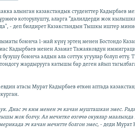
макка алынган казакстандык студенттер Кадырбаев м
үрмөгө которулушту, аларга “далилдерди жок кылышка
да", - деп билдирет Казакстандын Тышкы иштер мини
маты боюнча 1-май күнү эртең менен Бостондо Каз
иас Кадырбаев менен Азамат Тажаяковдун иммиграц
бузушу боюнча алдын ала соттук угуулар болуп өттү. 
стондогу жардырууга катышы бар деген айып тагылба
евдин атасы Мурат Кадырбаев өткөн аптада казакстан
 курган.
дук. Диас эч ким менен эч качан мушташкан эмес. Рад
ышы жок болчу. Ал мечитке өзгөчө окуялар маалында 
Америкада эч качан мечитте болгон эмес,
- деди Мурат 