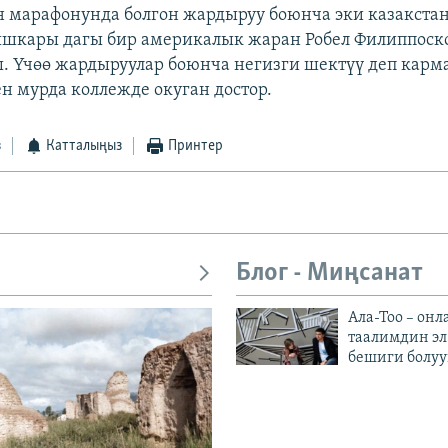
 марафонунда болгон жардыруу боюнча эки казакста
ышкары дагы бир америкалык жаран Робел Филиппоск
. Үчөө жардыруулар боюнча негизги шектүү деп карм
н мурда коллежде окуган достор.
з
Катталыңыз
Принтер
Блог - Миңсанат
Ала-Тоо – онл
таалимдин эл
бешиги болуу