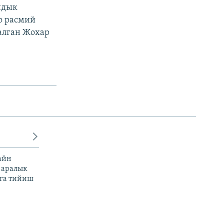
ндык
о расмий
алган Жохар
айн
 аралык
га тийиш