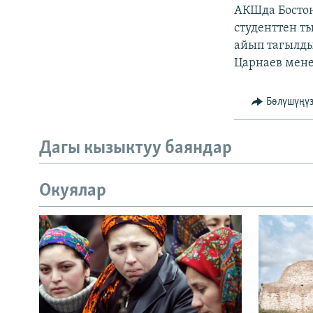
АКШда Бостон
студенттен т
айып тагылды
Царнаев мене
Бөлүшүңү
Дагы кызыктуу баяндар
Окуялар