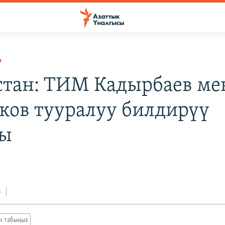
Р
стан: ТИМ Кадырбаев ме
ков тууралуу билдирүү
ды
з
ан табыңыз