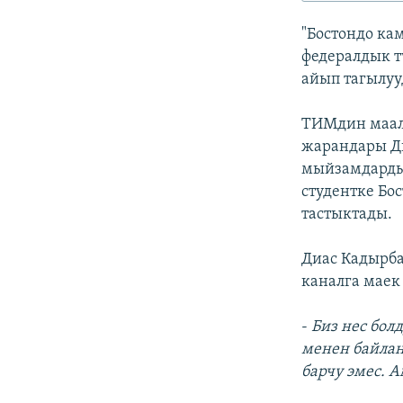
ЭЖЕ-СИҢДИЛЕР
"Бостондо ка
АЗАТТЫК+
федералдык т
ЫҢГАЙСЫЗ СУРООЛОР
айып тагылуу
ТИМдин маалы
жарандары Д
мыйзамдарды 
студентке Бо
тастыктады.
Диас Кадырба
каналга маек
-
Биз нес бол
менен байлан
барчу эмес. 