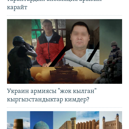
карайт
Украин армиясы "жок кылган"
кыргызстандыктар кимдер?