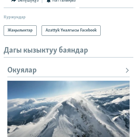
Бөлүшүңүз
Катталыңыз
Куржундар
Жаңылыктар
Azattyk Үналгысы Facebook
Дагы кызыктуу баяндар
Окуялар