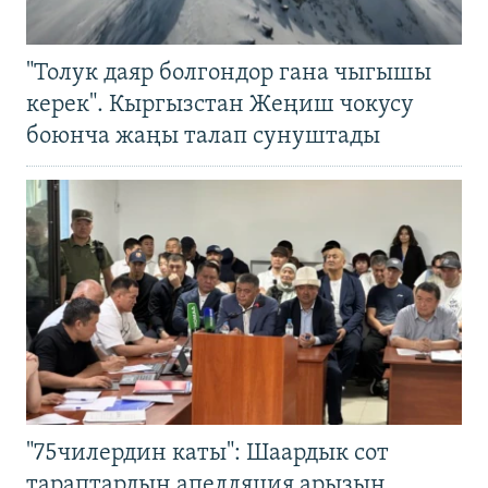
"Толук даяр болгондор гана чыгышы
керек". Кыргызстан Жеңиш чокусу
боюнча жаңы талап сунуштады
"75чилердин каты": Шаардык сот
тараптардын апелляция арызын