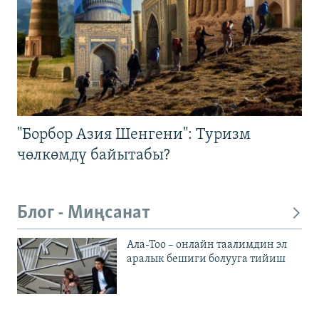
"Борбор Азия Шенгени": Туризм
чөлкөмдү байытабы?
Блог - Миңсанат
Ала-Тоо – онлайн таалимдин эл
аралык бешиги болууга тийиш