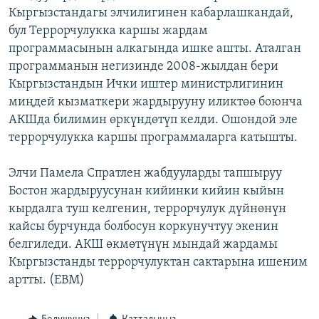
Кыргызстандагы элчилигинен кабарлашкандай,
ОНЛАЙН ШЕРИНЕ
ЭЖЕ-СИҢДИЛЕР
бул Террорчулукка каршы жардам
АЗАТТЫК+
программасынын алкагында ишке ашты. Аталган
ЫҢГАЙСЫЗ СУРООЛОР
программанын негизинде 2008-жылдан бери
Кыргызстандын Ички иштер министрлигинин
миңдей кызматкери жардырууну иликтөө боюнча
ЭЕ/АРнун бардык сайттары
АКШда билимин өркүндөтүп келди. Ошондой эле
террорчулукка каршы программаларга катышты.
Элчи Памела Спратлен жабдууларды тапшыруу
Бостон жардыруусунан кийинки кийин кыйын
кырдалга туш келгенин, террорчулук дүйнөнүн
кайсы бурчунда болбосун коркунучтуу экенин
белгиледи. АКШ өкмөтүнүн мындай жардамы
Кыргызстанды террорчулуктан сактарына ишеним
артты. (EBM)