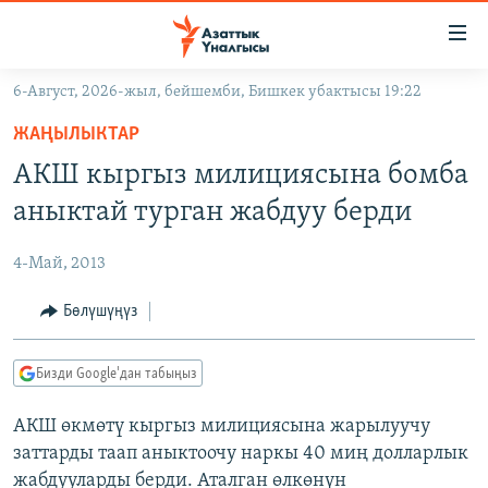
Линктер
Мазмунга
өтүңүз
6-Август, 2026-жыл, бейшемби, Бишкек убактысы 19:22
Навигацияга
ЖАҢЫЛЫКТАР
өтүңүз
ЖАҢЫЛЫКТАР
КЫРГЫЗСТАН
Издөөгө
АКШ кыргыз милициясына бомба
салыңыз
ДҮЙНӨ
КЫРГЫЗСТАН
аныктай турган жабдуу берди
УКРАИНА
САЯСАТ
ДҮЙНӨ
4-Май, 2013
АТАЙЫН ИЛИКТӨӨ
ЭКОНОМИКА
БОРБОР АЗИЯ
ТВ ПРОГРАММАЛАР
Бөлүшүңүз
МАДАНИЯТ
ПОДКАСТ
БҮГҮН АЗАТТЫКТА
Бизди Google'дан табыңыз
ӨЗГӨЧӨ ПИКИР
ЭКСПЕРТТЕР ТАЛДАЙТ
АКШ өкмөтү кыргыз милициясына жарылуучу
БИЗ ЖАНА ДҮЙНӨ
Русский
заттарды таап аныктоочу наркы 40 миң долларлык
ДАНИСТЕ
жабдууларды берди. Аталган өлкөнүн