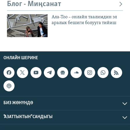
Блог - Миңсанат
Ала-Тоо – онлайн таалимдин эл
аралык бешиги болууга тийиш
ОНЛАЙН ШЕРИНЕ
БИЗ ЖӨНҮНДӨ
"АЗАТТЫКТЫН" САНДЫГЫ