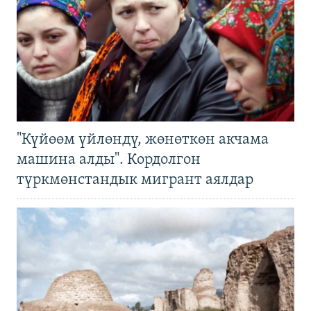
"Күйөөм үйлөндү, жөнөткөн акчама
машина алды". Кордолгон
түркмөнстандык мигрант аялдар