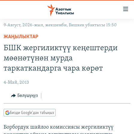
Линктер
Мазмунга
өтүңүз
9-Август, 2026-жыл, жекшемби, Бишкек убактысы 15:50
Навигацияга
ЖАҢЫЛЫКТАР
өтүңүз
ЖАҢЫЛЫКТАР
КЫРГЫЗСТАН
Издөөгө
БШК жергиликтүү кеңештерди
салыңыз
ДҮЙНӨ
КЫРГЫЗСТАН
мөөнөтүнөн мурда
УКРАИНА
САЯСАТ
ДҮЙНӨ
таркаткандарга чара көрөт
АТАЙЫН ИЛИКТӨӨ
ЭКОНОМИКА
БОРБОР АЗИЯ
4-Май, 2013
ТВ ПРОГРАММАЛАР
МАДАНИЯТ
Бөлүшүңүз
ПОДКАСТ
БҮГҮН АЗАТТЫКТА
ӨЗГӨЧӨ ПИКИР
ЭКСПЕРТТЕР ТАЛДАЙТ
Бизди Google'дан табыңыз
БИЗ ЖАНА ДҮЙНӨ
Русский
Борбордук шайлоо комиссиясы жергиликтүү
ДАНИСТЕ