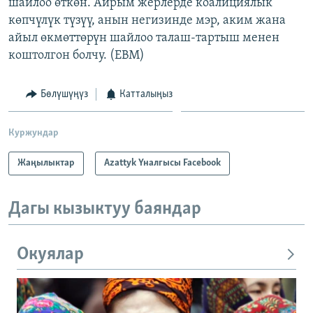
шайлоо өткөн. Айрым жерлерде коалициялык
көпчүлүк түзүү, анын негизинде мэр, аким жана
айыл өкмөттөрүн шайлоо талаш-тартыш менен
коштолгон болчу. (EBM)
Бөлүшүңүз
Катталыңыз
Куржундар
Жаңылыктар
Azattyk Үналгысы Facebook
Дагы кызыктуу баяндар
Окуялар