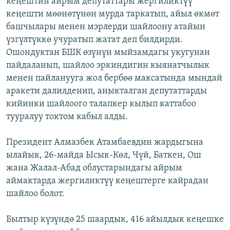
кеңештин айрым депутаттары жергиликтүү
ОНЛАЙН ШЕРИНЕ
ЭЖЕ-СИҢДИЛЕР
кеңешти мөөнөтүнөн мурда таркатып, айыл өкмөт
башчылары менен мэрлерди шайлоону атайын
АЗАТТЫК+
үзгүлтүккө учуратып жатат деп билдирди.
ЫҢГАЙСЫЗ СУРООЛОР
Ошондуктан БШК өзүнүн мыйзамдагы укугунан
пайдаланып, шайлоо эркиндигин кыянатчылык
менен пайланууга жол бербөө максатында мындай
ЭЕ/АРнун бардык сайттары
аракети далилденип, аныкталган депутаттарды
кийинки шайлоого талапкер кылып каттабоо
тууралуу токтом кабыл алды.
Президент Алмазбек Атамбаевдин жардыгына
ылайык, 26-майда Ысык-Көл, Чүй, Баткен, Ош
жана Жалал-Абад облустарындагы айрым
аймактарда жергиликтүү кеңештерге кайрадан
шайлоо болот.
Былтыр күзүндө 25 шаардык, 416 айылдык кеңешке