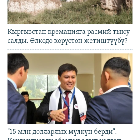
Кыргызстан кремацияга расмий тыюу
салды. Өлкөдө көрүстөн жетиштүүбү?
"15 млн долларлык мүлкүн берди".