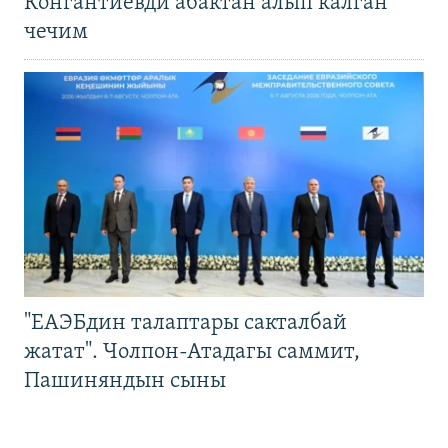
Конгантиевди абактан алып калган
чечим
"ЕАЭБдин талаптары сакталбай
жатат". Чолпон-Атадагы саммит,
Пашиняндын сыны