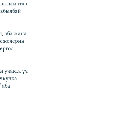
Маалыматка
табылбай
, аба жана
режелерин
ергөө
н учакта үч
учкучка
 аба