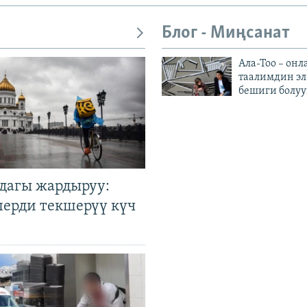
Блог - Миңсанат
Ала-Тоо – онл
таалимдин эл
бешиги болуу
дагы жардыруу:
лерди текшерүү күч