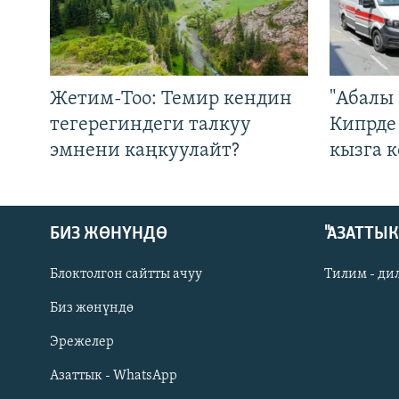
Жетим-Тоо: Темир кендин
"Абалы 
тегерегиндеги талкуу
Кипрде
эмнени каңкуулайт?
кызга к
БИЗ ЖӨНҮНДӨ
"АЗАТТЫ
Блоктолгон сайтты ачуу
Тилим - ди
Биз жөнүндө
Русский
Эрежелер
Азаттык - WhatsApp
ОНЛАЙН ШЕРИНЕ