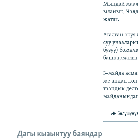
ЭЖЕ-СИҢДИЛЕР
Мындай маал
ылайык, Чалд
АЗАТТЫК+
жатат.
ЫҢГАЙСЫЗ СУРООЛОР
Аталган окуя
суу унаалары
бузуу) боюнч
башкармалыгы
3-майда асма
же андан көп
таандык делге
майданындаг
Бөлүшүңү
Дагы кызыктуу баяндар