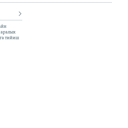
айн
 аралык
га тийиш