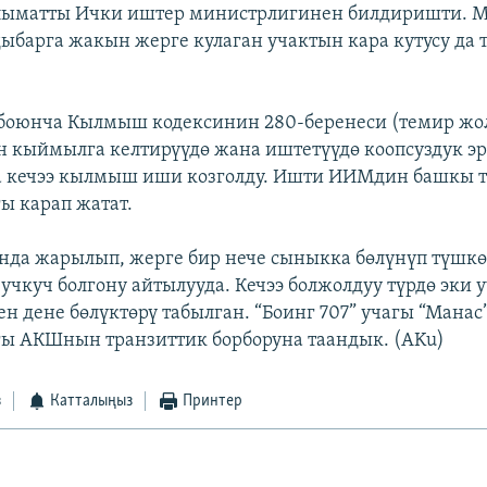
ыматты Ички иштер министрлигинен билдиришти. 
ыбарга жакын жерге кулаган учактын кара кутусу да 
 боюнча Кылмыш кодексинин 280-беренеси (темир жол
н кыймылга келтирүүдө жана иштетүүдө коопсуздук э
а кечээ кылмыш иши козголду. Ишти ИИМдин башкы т
 карап жатат.
нда жарылып, жерге бир нече сыныкка бөлүнүп түшкө
 учкуч болгону айтылууда. Кечээ болжолдуу түрдө эки 
н дене бөлүктөрү табылган. “Боинг 707” учагы “Манас”
ы АКШнын транзиттик борборуна таандык. (AKu)
з
Катталыңыз
Принтер