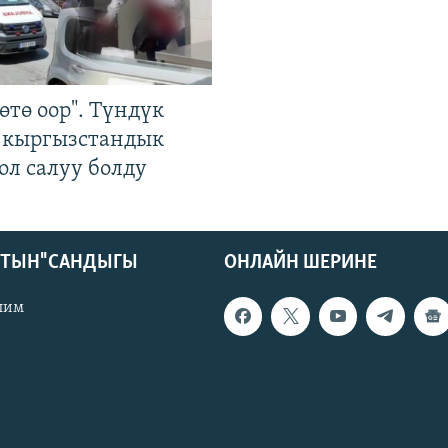
өтө оор". Түндүк
 кыргызстандык
ол салуу болду
КТЫН" САНДЫГЫ
ОНЛАЙН ШЕРИНЕ
лим