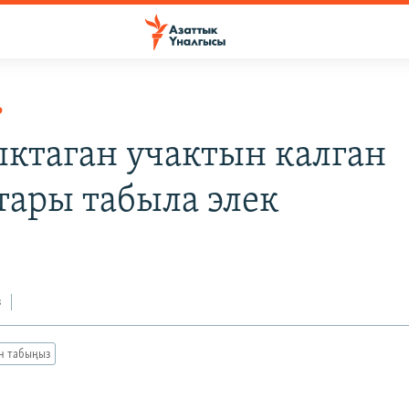
Р
ктаган учактын калган
тары табыла элек
з
ан табыңыз