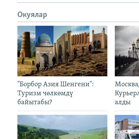
Окуялар
"Борбор Азия Шенгени":
Москва
Туризм чөлкөмдү
Курьер
байытабы?
алды