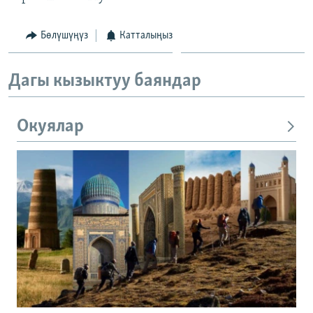
Бөлүшүңүз
Катталыңыз
Дагы кызыктуу баяндар
Окуялар