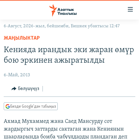
Линктер
Мазмунга
өтүңүз
6-Август, 2026-жыл, бейшемби, Бишкек убактысы 12:47
Навигацияга
ЖАҢЫЛЫКТАР
өтүңүз
ЖАҢЫЛЫКТАР
КЫРГЫЗСТАН
Издөөгө
Кенияда ирандык эки жаран өмүр
салыңыз
ДҮЙНӨ
КЫРГЫЗСТАН
бою эркинен ажыратылды
УКРАИНА
САЯСАТ
ДҮЙНӨ
6-Май, 2013
АТАЙЫН ИЛИКТӨӨ
ЭКОНОМИКА
БОРБОР АЗИЯ
ТВ ПРОГРАММАЛАР
Бөлүшүңүз
МАДАНИЯТ
ПОДКАСТ
БҮГҮН АЗАТТЫКТА
Бизди Google'дан табыңыз
ӨЗГӨЧӨ ПИКИР
ЭКСПЕРТТЕР ТАЛДАЙТ
Ахмад Мухаммед жана Саед Мансурду сот
БИЗ ЖАНА ДҮЙНӨ
Русский
жардыргыч заттарды сактаган жана Кениянын
ДАНИСТЕ
шаарларында бомба чабуулдарды пландаган деп