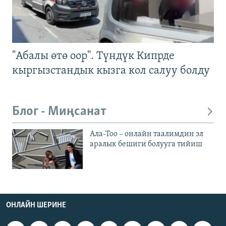
"Абалы өтө оор". Түндүк Кипрде
кыргызстандык кызга кол салуу болду
Блог - Миңсанат
Ала-Тоо – онлайн таалимдин эл
аралык бешиги болууга тийиш
ОНЛАЙН ШЕРИНЕ