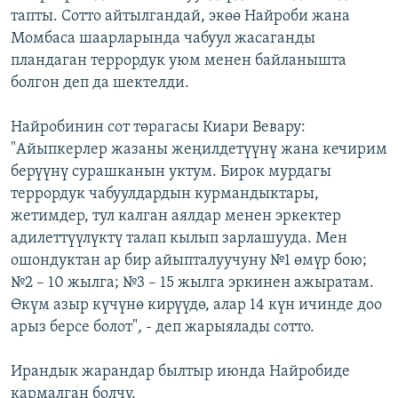
тапты. Сотто айтылгандай, экөө Найроби жана
ОНЛАЙН ШЕРИНЕ
ЭЖЕ-СИҢДИЛЕР
Момбаса шаарларында чабуул жасаганды
АЗАТТЫК+
пландаган террордук уюм менен байланышта
ЫҢГАЙСЫЗ СУРООЛОР
болгон деп да шектелди.
Найробинин сот төрагасы Киари Вевару:
ЭЕ/АРнун бардык сайттары
"Айыпкерлер жазаны жеңилдетүүнү жана кечирим
берүүнү сурашканын уктум. Бирок мурдагы
террордук чабуулдардын курмандыктары,
жетимдер, тул калган аялдар менен эркектер
адилеттүүлүктү талап кылып зарлашууда. Мен
ошондуктан ар бир айыпталуучуну №1 өмүр бою;
№2 – 10 жылга; №3 – 15 жылга эркинен ажыратам.
Өкүм азыр күчүнө кирүүдө, алар 14 күн ичинде доо
арыз берсе болот"
,
- деп жарыялады сотто.
Ирандык жарандар былтыр июнда Найробиде
кармалган болчу.