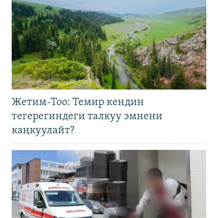
Жетим-Тоо: Темир кендин
тегерегиндеги талкуу эмнени
каңкуулайт?