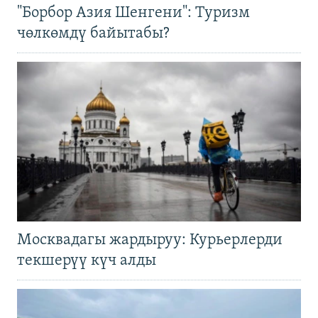
"Борбор Азия Шенгени": Туризм
чөлкөмдү байытабы?
Москвадагы жардыруу: Курьерлерди
текшерүү күч алды