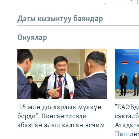
Дагы кызыктуу баяндар
Окуялар
"15 млн долларлык мүлкүн
"ЕАЭБд
берди". Конгантиевди
сакталб
абактан алып калган чечим
Атадаг
Пашин