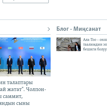
Блог - Миңсанат
Ала-Тоо – онл
таалимдин эл
бешиги болуу
ин талаптары
ай жатат". Чолпон-
ы саммит,
яндын сыны