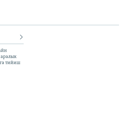
айн
 аралык
га тийиш