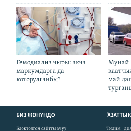
Гемодиализ чыры: акча
Мунай 
маркумдарга да
каатчы
которулганбы?
май да
турган
БИЗ ЖӨНҮНДӨ
"АЗАТТЫ
Блоктолгон сайтты ачуу
Тилим - ди