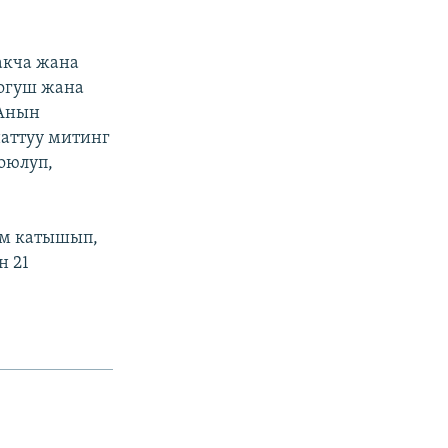
акча жана
Согуш жана
 Анын
аттуу митинг
оюлуп,
ам катышып,
н 21