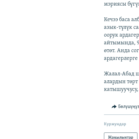
ЭЖЕ-СИҢДИЛЕР
мэриясы бүгү
АЗАТТЫК+
Кечээ баса а
ЫҢГАЙСЫЗ СУРООЛОР
азык-түлүк с
оорук ардаге
айтымында, 9
өтөт. Анда с
ардагерлерге
Жалал-Абад 
алардын төрт
катышуучусу,
Бөлүшүңү
Куржундар
Жаңылыктар