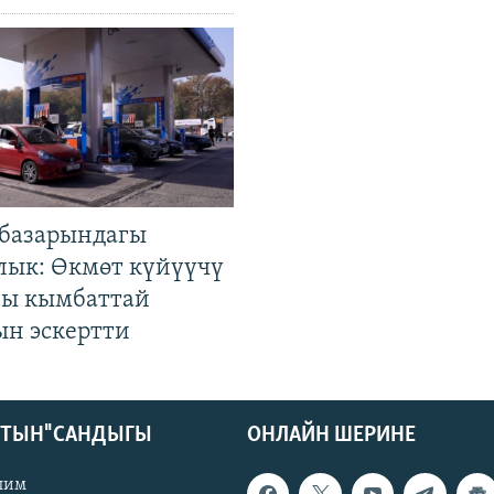
базарындагы
лык: Өкмөт күйүүчү
гы кымбаттай
ын эскертти
КТЫН" САНДЫГЫ
ОНЛАЙН ШЕРИНЕ
лим