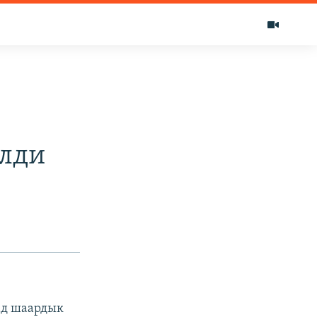
илди
ад шаардык