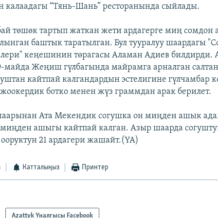
н калаадагы “Тянь-Шань” ресторанында сыйлады.
лбай төшөк тартып жаткан жети ардагерге миң сомдон 
алынган баштык таратылган. Бул тууралуу шаардагы "
рлери" кеңешинин төрагасы Аламан Адиев билдирди.
-майда Жеңиш гүлбагында майрамга арналган салтан
огуштан кайтпай калгандардын эстелигине гүлчамбар к
 жоокердик ботко менен жүз граммдан арак берилет.
шаарынан Ата Мекендик согушка он миңден ашык ад
 миңден ашыгы кайтпай калган. Азыр шаарда согушту
 ооруктун 21 ардагери жашайт.(YA)
з
Катталыңыз
Принтер
Azattyk Үналгысы Facebook