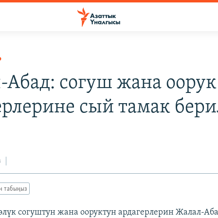
Р
-Абад: согуш жана оорук
ерлерине сый тамак бер
з
ан табыңыз
лүк согуштун жана ооруктун ардагерлерин Жалал-Аб