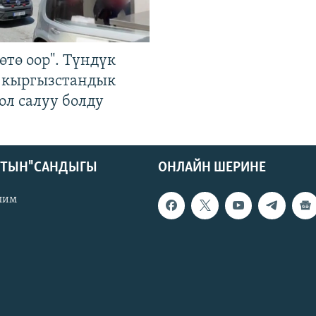
өтө оор". Түндүк
 кыргызстандык
ол салуу болду
КТЫН" САНДЫГЫ
ОНЛАЙН ШЕРИНЕ
лим