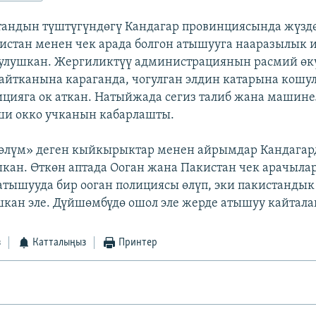
тандын түштүгүндөгү Кандагар провинциясында жүзд
стан менен чек арада болгон атышууга нааразылык 
гулушкан. Жергиликтүү администрациянын расмий өк
айтканына караганда, чогулган элдин катарына кошул
ицияга ок аткан. Натыйжада сегиз талиб жана машин
ши окко учканын кабарлашты.
өлүм» деген кыйкырыктар менен айрымдар Кандагард
кан. Өткөн аптада Ооган жана Пакистан чек арачыл
атышууда бир ооган полициясы өлүп, эки пакистандык
кан эле. Дүйшөмбүдө ошол эле жерде атышуу кайтала
з
Катталыңыз
Принтер