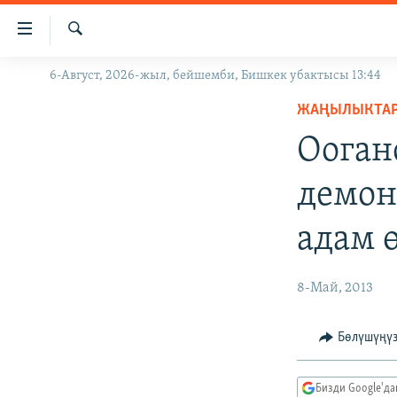
Линктер
Мазмунга
өтүңүз
Издөө
6-Август, 2026-жыл, бейшемби, Бишкек убактысы 13:44
ЖАҢЫЛЫКТАР
Навигацияга
өтүңүз
ЖАҢЫЛЫКТА
КЫРГЫЗСТАН
Издөөгө
Ооган
ДҮЙНӨ
КЫРГЫЗСТАН
салыңыз
УКРАИНА
САЯСАТ
ДҮЙНӨ
демон
АТАЙЫН ИЛИКТӨӨ
ЭКОНОМИКА
БОРБОР АЗИЯ
адам 
ТВ ПРОГРАММАЛАР
МАДАНИЯТ
ПОДКАСТ
БҮГҮН АЗАТТЫКТА
8-Май, 2013
ӨЗГӨЧӨ ПИКИР
ЭКСПЕРТТЕР ТАЛДАЙТ
БИЗ ЖАНА ДҮЙНӨ
Бөлүшүңү
ДАНИСТЕ
Бизди Google'д