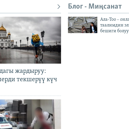
Блог - Миңсанат
Ала-Тоо – онл
таалимдин эл
бешиги болуу
дагы жардыруу:
лерди текшерүү күч