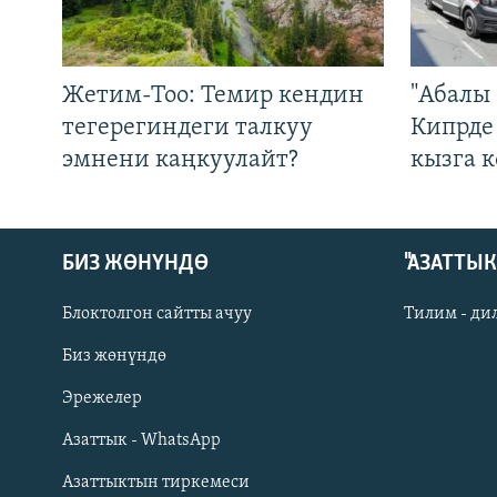
Жетим-Тоо: Темир кендин
"Абалы 
тегерегиндеги талкуу
Кипрде
эмнени каңкуулайт?
кызга к
БИЗ ЖӨНҮНДӨ
"АЗАТТЫ
Блоктолгон сайтты ачуу
Тилим - ди
Биз жөнүндө
Русский
Эрежелер
Азаттык - WhatsApp
ОНЛАЙН ШЕРИНЕ
Азаттыктын тиркемеси