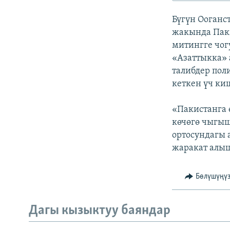
ЭЖЕ-СИҢДИЛЕР
Бүгүн Ооганс
АЗАТТЫК+
жакында Паки
ЫҢГАЙСЫЗ СУРООЛОР
митингге чо
«Азаттыкка» 
талибдер пол
кеткен үч ки
«Пакистанга 
көчөгө чыгыш
ортосундагы 
жаракат алыш
Бөлүшүңү
Дагы кызыктуу баяндар