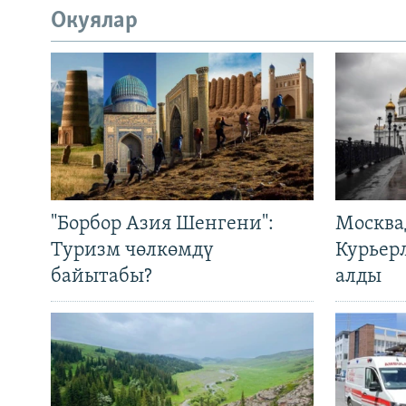
Окуялар
"Борбор Азия Шенгени":
Москва
Туризм чөлкөмдү
Курьер
байытабы?
алды