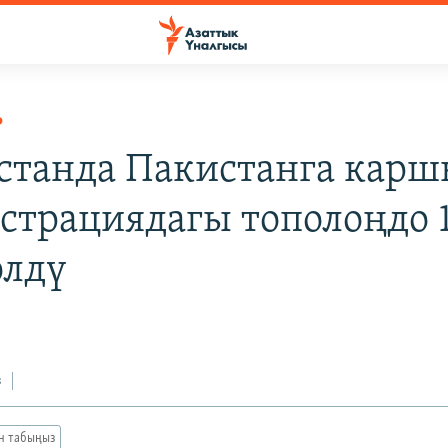
Р
станда Пакистанга кар
страциядагы тополоңдо 
өлдү
з
ан табыңыз