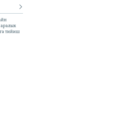
айн
 аралык
га тийиш