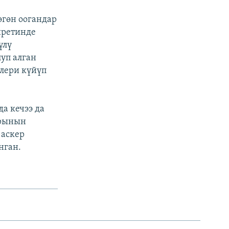
өгөн оогандар
иретинде
үлү
уп алган
елери күйүп
а кечээ да
арынын
 аскер
нган.