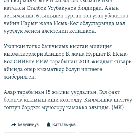
башкармалыгынын басма сөз кызматынын
ОНЛАЙН ШЕРИНЕ
ЭЖЕ-СИҢДИЛЕР
катчысы Сталбек Усубакунов билдирди. Анын
айтымында, 6 кишиден турган топ узак убакытка
АЗАТТЫК+
чейин Нарын жана Ысык-Көл облустарында мал
ЫҢГАЙСЫЗ СУРООЛОР
уурулук менен алектенип келишкен.
Уюшкан топко башчылык кылган милиция
ЭЕ/АРнун бардык сайттары
кызматкерлери Алишер Б. жана Нуршат Б. Ысык-
Көл ОИИБне ИИМ тарабынан 2013-жылдын январь
айында опер кызматкер болуп иштөөгө
жиберилген.
Алар тарабынан 15 жылкы уурдалган. Бул факт
боюнча кылмыш иши козголду. Кылмышка шектүү
топтун бардык мүчөлөрү камакка алынды. (MK)
Бөлүшүңүз
Катталыңыз