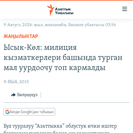
Линктер
Мазмунга
өтүңүз
9-Август, 2026-жыл, жекшемби, Бишкек убактысы 03:56
Навигацияга
ЖАҢЫЛЫКТАР
өтүңүз
ЖАҢЫЛЫКТАР
КЫРГЫЗСТАН
Издөөгө
Ысык-Көл: милиция
салыңыз
ДҮЙНӨ
КЫРГЫЗСТАН
кызматкерлери башында турган
УКРАИНА
САЯСАТ
ДҮЙНӨ
мал уурдоочу топ кармалды
АТАЙЫН ИЛИКТӨӨ
ЭКОНОМИКА
БОРБОР АЗИЯ
9-Май, 2013
ТВ ПРОГРАММАЛАР
МАДАНИЯТ
Бөлүшүңүз
ПОДКАСТ
БҮГҮН АЗАТТЫКТА
ӨЗГӨЧӨ ПИКИР
ЭКСПЕРТТЕР ТАЛДАЙТ
Бизди Google'дан табыңыз
БИЗ ЖАНА ДҮЙНӨ
Русский
Бул тууралуу “Азаттыкка” облустук ички иштер
ДАНИСТЕ