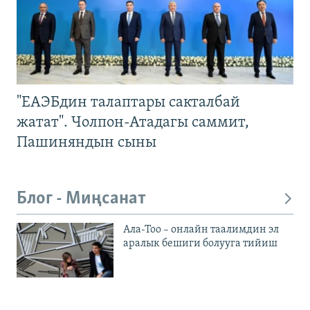
"ЕАЭБдин талаптары сакталбай
жатат". Чолпон-Атадагы саммит,
Пашиняндын сыны
Блог - Миңсанат
Ала-Тоо – онлайн таалимдин эл
аралык бешиги болууга тийиш