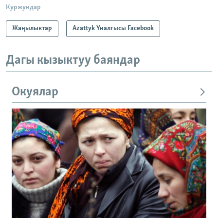
Куржундар
Жаңылыктар
Azattyk Үналгысы Facebook
Дагы кызыктуу баяндар
Окуялар