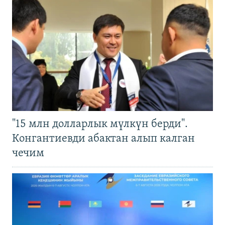
"15 млн долларлык мүлкүн берди".
Конгантиевди абактан алып калган
чечим