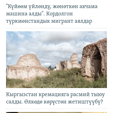
"Күйөөм үйлөндү, жөнөткөн акчама
машина алды". Кордолгон
түркмөнстандык мигрант аялдар
Кыргызстан кремацияга расмий тыюу
салды. Өлкөдө көрүстөн жетиштүүбү?