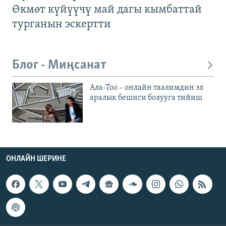
Өкмөт күйүүчү май дагы кымбаттай
турганын эскертти
Блог - Миңсанат
Ала-Тоо – онлайн таалимдин эл
аралык бешиги болууга тийиш
ОНЛАЙН ШЕРИНЕ