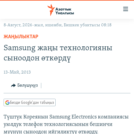
Линктер
Мазмунга
өтүңүз
8-Август, 2026-жыл, ишемби, Бишкек убактысы 08:18
Навигацияга
ЖАҢЫЛЫКТАР
өтүңүз
ЖАҢЫЛЫКТАР
КЫРГЫЗСТАН
Издөөгө
Samsung жаңы технологияны
салыңыз
ДҮЙНӨ
КЫРГЫЗСТАН
сыноодон өткөрдү
УКРАИНА
САЯСАТ
ДҮЙНӨ
13-Май, 2013
АТАЙЫН ИЛИКТӨӨ
ЭКОНОМИКА
БОРБОР АЗИЯ
ТВ ПРОГРАММАЛАР
Бөлүшүңүз
МАДАНИЯТ
ПОДКАСТ
БҮГҮН АЗАТТЫКТА
Бизди Google'дан табыңыз
ӨЗГӨЧӨ ПИКИР
ЭКСПЕРТТЕР ТАЛДАЙТ
Түштүк Кореянын Samsung Electronics компаниясы
БИЗ ЖАНА ДҮЙНӨ
Русский
уюлдук телефон технологиясынын бешинчи
ДАНИСТЕ
муунун сыноодон ийгиликтүү өткөрдү.