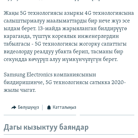
ОНЛАЙН ШЕРИНЕ
ЭЖЕ-СИҢДИЛЕР
Жаңы 5G технологиясы азыркы 4G технологиясына
АЗАТТЫК+
салыштырмалуу маалыматтарды бир нече жүз эсе
ЫҢГАЙСЫЗ СУРООЛОР
ылдам берет. 13-майда жарыяланган билдирүүгө
караганда, түштүк кореялык инженерлердин
табылгасы - 5G технологиясы жогорку сапаттагы
ЭЕ/АРнун бардык сайттары
видеолорду реалдуу убакта берип, тасманы бир
секундда көчүрүп алуу мүмкүнчүлүгүн берет.
Samsung Electronics компаниясынын
билдиришинче, 5G технологиясы сатыкка 2020-
жылы чыгат.
Бөлүшүңүз
Катталыңыз
Дагы кызыктуу баяндар