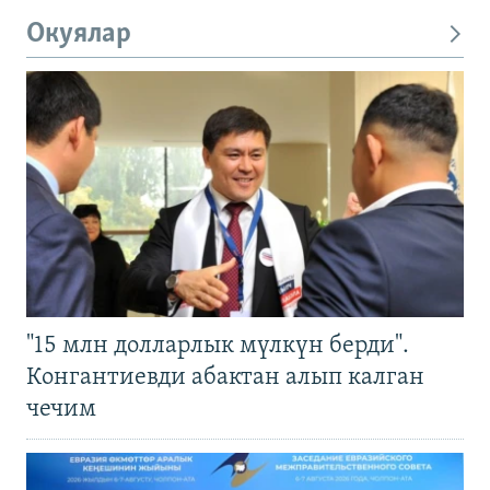
Окуялар
"15 млн долларлык мүлкүн берди".
Конгантиевди абактан алып калган
чечим