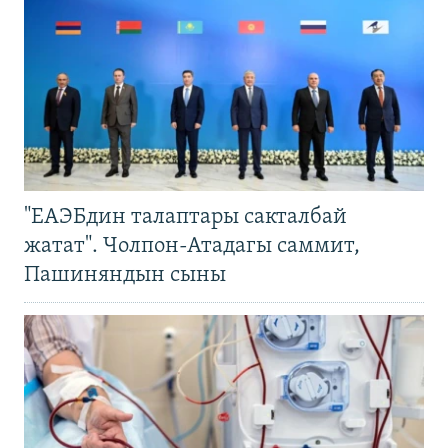
"ЕАЭБдин талаптары сакталбай
жатат". Чолпон-Атадагы саммит,
Пашиняндын сыны