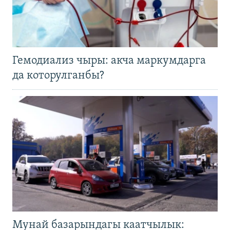
Гемодиализ чыры: акча маркумдарга
да которулганбы?
Мунай базарындагы каатчылык: