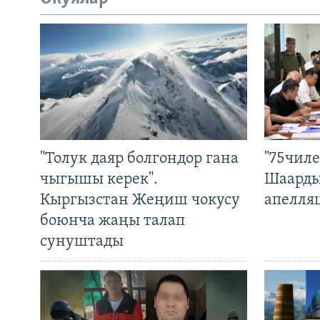
"Толук даяр болгондор гана
"75чиле
чыгышы керек".
Шаарды
Кыргызстан Жеңиш чокусу
апелля
боюнча жаңы талап
сунуштады