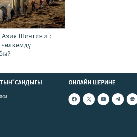
р Азия Шенгени":
 чөлкөмдү
бы?
КТЫН" САНДЫГЫ
ОНЛАЙН ШЕРИНЕ
лим