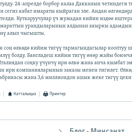
тулду. 24-апрелде борбор калаа Дакканын четиндеги т
 сегиз кабат имараты кыйраган эле. Андан өлгөндөрд
птелди. Куткаруучулар үч жумадан кийин издөө иштер
 Имараттын урандыларынын алдынан акыркы адамдын 
нү алып чыгышты.
н соң өлкөдө кийим тигүү тармагындагылар кооптуу ш
илүү болду. Бангладеш кийим тигүү өнөр жайы боюнч
талиядан соңку үчүнчү ири өлкө жана анча кымбат э
н ири компанияларынын заказы менен тигилет. Өлкө
абрикасы жана 3,6 миллиондон ашык жеке тигүү цехи 
з
Катталыңыз
Принтер
Блог - Миңсанат