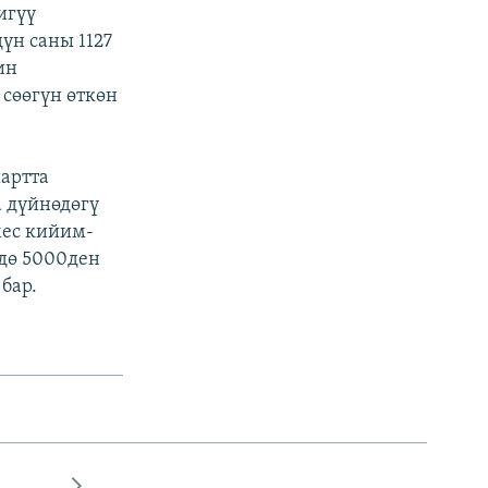
игүү
үн саны 1127
ин
сөөгүн өткөн
артта
а дүйнөдөгү
мес кийим-
дө 5000ден
бар.