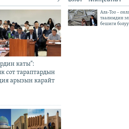
Ала-Тоо – онл
таалимдин эл
бешиги болуу
рдин каты":
к сот тараптардын
ция арызын карайт