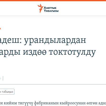
Р
адеш: урандылардан
арды издөө токтотулду
з
ан табыңыз
и кийим тигүүчү фабриканын кыйроосунан өлгөн ада