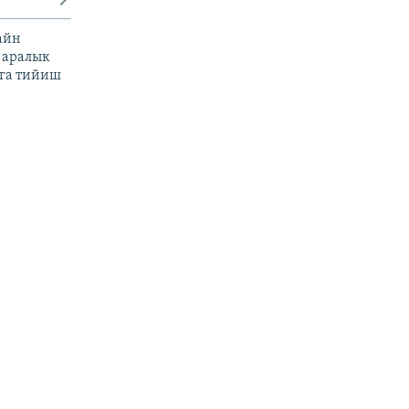
айн
 аралык
га тийиш