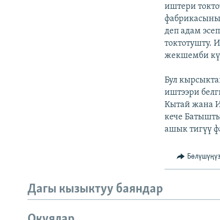
ЭЖЕ-СИҢДИЛЕР
иштери токто
фабрикасынын
АЗАТТЫК+
деп адам эсе
ЫҢГАЙСЫЗ СУРООЛОР
токтотушту.
жекшемби кү
Бул кырсыкта
иштээри белг
Кытай жана И
кече Батышты
ашык тигүү ф
Бөлүшүңү
Дагы кызыктуу баяндар
Окуялар