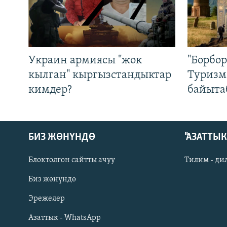
Украин армиясы "жок
"Борбо
кылган" кыргызстандыктар
Туризм
кимдер?
байыта
БИЗ ЖӨНҮНДӨ
"АЗАТТЫ
Блоктолгон сайтты ачуу
Тилим - ди
Биз жөнүндө
Русский
Эрежелер
Азаттык - WhatsApp
ОНЛАЙН ШЕРИНЕ