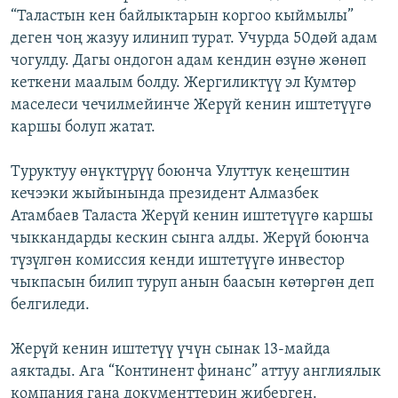
“Таластын кен байлыктарын коргоо кыймылы”
ОНЛАЙН ШЕРИНЕ
ЭЖЕ-СИҢДИЛЕР
деген чоң жазуу илинип турат. Учурда 50дөй адам
АЗАТТЫК+
чогулду. Дагы ондогон адам кендин өзүнө жөнөп
ЫҢГАЙСЫЗ СУРООЛОР
кеткени маалым болду. Жергиликтүү эл Кумтөр
маселеси чечилмейинче Жерүй кенин иштетүүгө
каршы болуп жатат.
ЭЕ/АРнун бардык сайттары
Туруктуу өнүктүрүү боюнча Улуттук кеңештин
кечээки жыйынында президент Алмазбек
Атамбаев Таласта Жерүй кенин иштетүүгө каршы
чыккандарды кескин сынга алды. Жерүй боюнча
түзүлгөн комиссия кенди иштетүүгө инвестор
чыкпасын билип туруп анын баасын көтөргөн деп
белгиледи.
Жерүй кенин иштетүү үчүн сынак 13-майда
аяктады. Ага “Континент финанс” аттуу англиялык
компания гана документтерин жиберген.