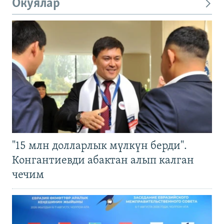
Окуялар
"15 млн долларлык мүлкүн берди".
Конгантиевди абактан алып калган
чечим