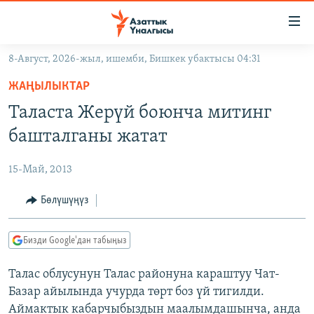
Линктер
Мазмунга
өтүңүз
8-Август, 2026-жыл, ишемби, Бишкек убактысы 04:31
Навигацияга
ЖАҢЫЛЫКТАР
өтүңүз
ЖАҢЫЛЫКТАР
КЫРГЫЗСТАН
Издөөгө
Таласта Жерүй боюнча митинг
салыңыз
ДҮЙНӨ
КЫРГЫЗСТАН
башталганы жатат
УКРАИНА
САЯСАТ
ДҮЙНӨ
15-Май, 2013
АТАЙЫН ИЛИКТӨӨ
ЭКОНОМИКА
БОРБОР АЗИЯ
ТВ ПРОГРАММАЛАР
Бөлүшүңүз
МАДАНИЯТ
ПОДКАСТ
БҮГҮН АЗАТТЫКТА
Бизди Google'дан табыңыз
ӨЗГӨЧӨ ПИКИР
ЭКСПЕРТТЕР ТАЛДАЙТ
Талас облусунун Талас районуна караштуу Чат-
БИЗ ЖАНА ДҮЙНӨ
Русский
Базар айылында учурда төрт боз үй тигилди.
ДАНИСТЕ
Аймактык кабарчыбыздын маалымдашынча, анда