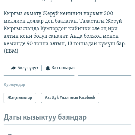
Кыргыз өкмөтү Жерүй кенинин наркын 300
миллион доллар деп баалаган. Таластагы Жерүй
Кыргызстанда Кумтөрдөн кийинки эле эң ири
алтын кени болуп саналат. Анда болжол менен
кеминде 90 тонна алтын, 13 тоннадай күмүш бар.
(EBM)
Бөлүшүңүз
Катталыңыз
Куржундар
Жаңылыктар
Azattyk Үналгысы Facebook
Дагы кызыктуу баяндар