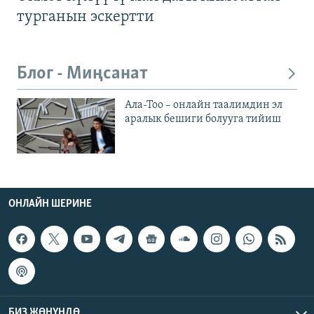
турганын эскертти
Блог - Миңсанат
Ала-Тоо – онлайн таалимдин эл
аралык бешиги болууга тийиш
ОНЛАЙН ШЕРИНЕ
БИЗ ЖӨНҮНДӨ