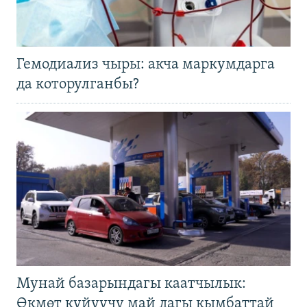
Гемодиализ чыры: акча маркумдарга
да которулганбы?
Мунай базарындагы каатчылык:
Өкмөт күйүүчү май дагы кымбаттай