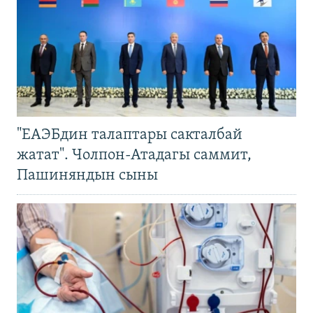
"ЕАЭБдин талаптары сакталбай
жатат". Чолпон-Атадагы саммит,
Пашиняндын сыны