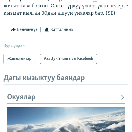
жигит каза болгон. Ошто түрдүү үлпөттүк кечелерге
кызмат кылган 30дан ашуун унаалар бар. (SE)
Бөлүшүңүз
Катталыңыз
Куржундар
Жаңылыктар
Azattyk Үналгысы Facebook
Дагы кызыктуу баяндар
Окуялар