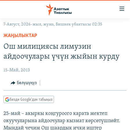
Линктер
Мазмунга
өтүңүз
7-Август, 2026-жыл, жума, Бишкек убактысы 02:35
Навигацияга
ЖАҢЫЛЫКТАР
өтүңүз
ЖАҢЫЛЫКТАР
КЫРГЫЗСТАН
Издөөгө
Ош милициясы лимузин
салыңыз
ДҮЙНӨ
КЫРГЫЗСТАН
айдоочулары үчүн жыйын курду
УКРАИНА
САЯСАТ
ДҮЙНӨ
15-Май, 2013
АТАЙЫН ИЛИКТӨӨ
ЭКОНОМИКА
БОРБОР АЗИЯ
ТВ ПРОГРАММАЛАР
Бөлүшүңүз
МАДАНИЯТ
ПОДКАСТ
БҮГҮН АЗАТТЫКТА
Бизди Google'дан табыңыз
ӨЗГӨЧӨ ПИКИР
ЭКСПЕРТТЕР ТАЛДАЙТ
25-май – акыркы коңгуроого карата мектеп
БИЗ ЖАНА ДҮЙНӨ
Русский
окуучуларына айдоочулар кызмат көрсөтүшпөйт.
ДАНИСТЕ
Мындай чечим Ош шаардык ички иштер