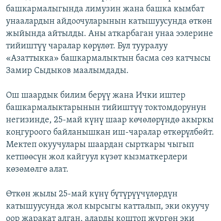
башкармалыгында лимузин жана башка кымбат
ОНЛАЙН ШЕРИНЕ
ЭЖЕ-СИҢДИЛЕР
унаалардын айдоочуларынын катышуусунда өткөн
АЗАТТЫК+
жыйында айтылды. Аны аткарбаган унаа ээлерине
ЫҢГАЙСЫЗ СУРООЛОР
тийиштүү чаралар көрүлөт. Бул тууралуу
«Азаттыкка» башкармалыктын басма сөз катчысы
Замир Сыдыков маалымдады.
ЭЕ/АРнун бардык сайттары
Ош шаардык билим берүү жана Ички иштер
башкармалыктарынын тийиштүү токтомдорунун
негизинде, 25-май күнү шаар көчөлөрүндө акыркы
коңгуроого байланышкан иш-чаралар өткөрүлбөйт.
Мектеп окуучулары шаардан сырткары чыгып
кетпөөсүн жол кайгуул күзөт кызматкерлери
көзөмөлгө алат.
Өткөн жылы 25-май күнү бүтүрүүчүлөрдүн
катышуусунда жол кырсыгы катталып, эки окуучу
оор жаракат алган, аларды коштоп жүргөн эки