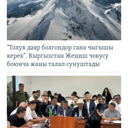
"Толук даяр болгондор гана чыгышы
керек". Кыргызстан Жеңиш чокусу
боюнча жаңы талап сунуштады