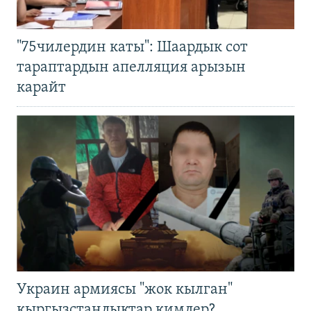
"75чилердин каты": Шаардык сот
тараптардын апелляция арызын
карайт
Украин армиясы "жок кылган"
кыргызстандыктар кимдер?