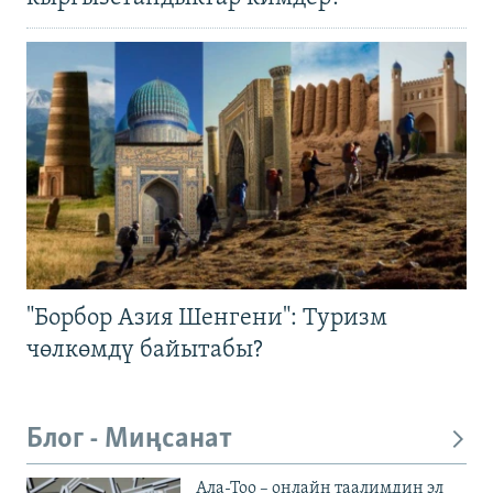
"Борбор Азия Шенгени": Туризм
чөлкөмдү байытабы?
Блог - Миңсанат
Ала-Тоо – онлайн таалимдин эл