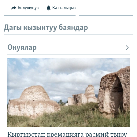
Бөлүшүңүз
Катталыңыз
Дагы кызыктуу баяндар
Окуялар
Кыргызстан кремацияга расмий тыюу