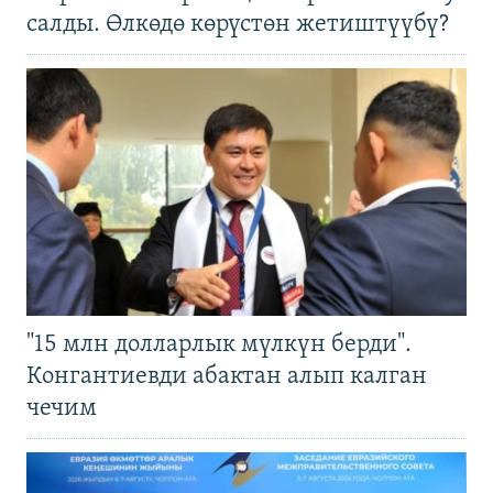
салды. Өлкөдө көрүстөн жетиштүүбү?
"15 млн долларлык мүлкүн берди".
Конгантиевди абактан алып калган
чечим