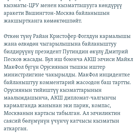
кызматы-ЦРУ менен кызматташууга көндүрүү
ОНЛАЙН ШЕРИНЕ
ЭЖЕ-СИҢДИЛЕР
аракети Вашингтон-Москва байланышын
АЗАТТЫК+
жакшыртканга көмөктөшпөйт.
ЫҢГАЙСЫЗ СУРООЛОР
Өткөн түнү Райан Кристофер Фоглдун кармалышы
жана өлкөдөн чыгарылышына байланыштуу
ЭЕ/АРнун бардык сайттары
билдирүүнү президент Путиндин өкүлү Дмитрий
Песков жасады. Бул иш боюнча АКШ элчиси Майкл
МакФол бүгүн Орусиянын тышкы иштер
министрлигине чакырылды. МакФол инцидентке
байланыштуу комментарий жасоодон баш тартты.
Орусиянын тийиштүү кызматтарынын
маалымдашынча, АКШ дипломат-чалгынчы
кармалганда жанынан эки парик, компас,
Москванын картасы табылган. Ал элчиликтин
саясий бөлүмүнүн үчүнчү катчысы кызматын
аткарган.