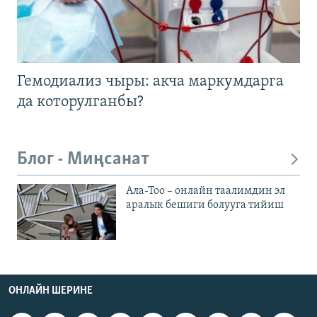
Гемодиализ чыры: акча маркумдарга
да которулганбы?
Блог - Миңсанат
Ала-Тоо – онлайн таалимдин эл
аралык бешиги болууга тийиш
ОНЛАЙН ШЕРИНЕ