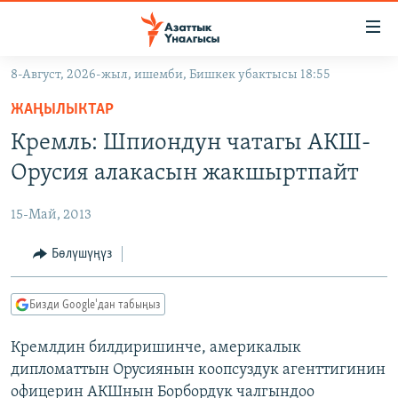
Линктер
Мазмунга
өтүңүз
8-Август, 2026-жыл, ишемби, Бишкек убактысы 18:55
Навигацияга
ЖАҢЫЛЫКТАР
өтүңүз
ЖАҢЫЛЫКТАР
КЫРГЫЗСТАН
Издөөгө
Кремль: Шпиондун чатагы АКШ-
салыңыз
ДҮЙНӨ
КЫРГЫЗСТАН
Орусия алакасын жакшыртпайт
УКРАИНА
САЯСАТ
ДҮЙНӨ
15-Май, 2013
АТАЙЫН ИЛИКТӨӨ
ЭКОНОМИКА
БОРБОР АЗИЯ
ТВ ПРОГРАММАЛАР
Бөлүшүңүз
МАДАНИЯТ
ПОДКАСТ
БҮГҮН АЗАТТЫКТА
Бизди Google'дан табыңыз
ӨЗГӨЧӨ ПИКИР
ЭКСПЕРТТЕР ТАЛДАЙТ
Кремлдин билдиришинче, америкалык
БИЗ ЖАНА ДҮЙНӨ
Русский
дипломаттын Орусиянын коопсуздук агенттигинин
ДАНИСТЕ
офицерин АКШнын Борбордук чалгындоо