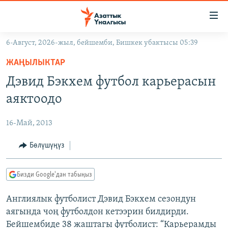
Линктер
Мазмунга
өтүңүз
6-Август, 2026-жыл, бейшемби, Бишкек убактысы 05:39
Навигацияга
ЖАҢЫЛЫКТАР
өтүңүз
ЖАҢЫЛЫКТАР
КЫРГЫЗСТАН
Издөөгө
Дэвид Бэкхем футбол карьерасын
салыңыз
ДҮЙНӨ
КЫРГЫЗСТАН
аяктоодо
УКРАИНА
САЯСАТ
ДҮЙНӨ
16-Май, 2013
АТАЙЫН ИЛИКТӨӨ
ЭКОНОМИКА
БОРБОР АЗИЯ
ТВ ПРОГРАММАЛАР
Бөлүшүңүз
МАДАНИЯТ
ПОДКАСТ
БҮГҮН АЗАТТЫКТА
Бизди Google'дан табыңыз
ӨЗГӨЧӨ ПИКИР
ЭКСПЕРТТЕР ТАЛДАЙТ
Англиялык футболист Дэвид Бэкхем сезондун
БИЗ ЖАНА ДҮЙНӨ
Русский
аягында чоң футболдон кетээрин билдирди.
ДАНИСТЕ
Бейшембиде 38 жаштагы футболист: “Карьерамды