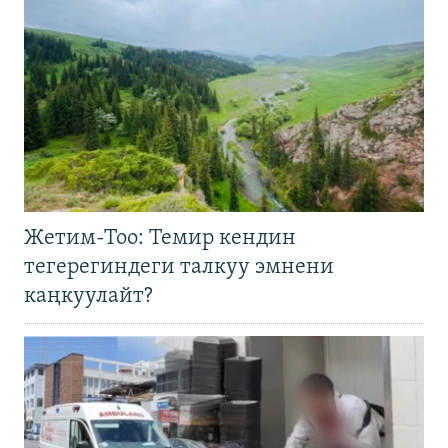
Жетим-Тоо: Темир кендин
тегерегиндеги талкуу эмнени
каңкуулайт?