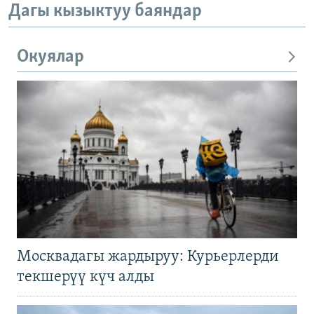
Дагы кызыктуу баяндар
Окуялар
Москвадагы жардыруу: Курьерлерди
текшерүү күч алды