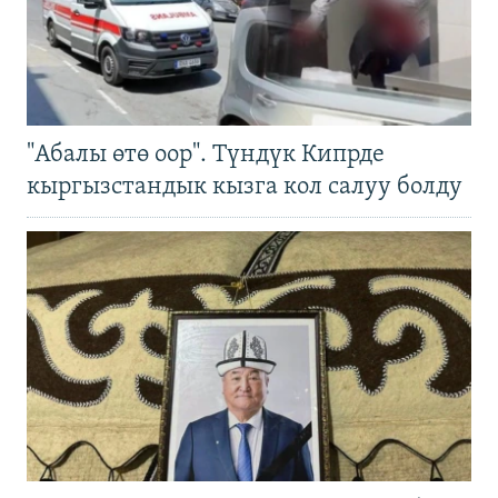
"Абалы өтө оор". Түндүк Кипрде
кыргызстандык кызга кол салуу болду