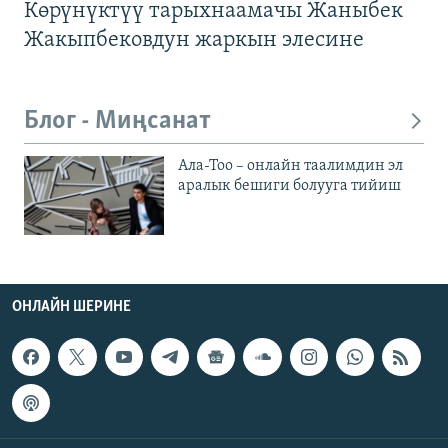
Көрүнүктүү тарыхнаамачы Жаныбек
Жакыпбековдун жаркын элесине
Блог - Миңсанат
Ала-Тоо – онлайн таалимдин эл
аралык бешиги болууга тийиш
ОНЛАЙН ШЕРИНЕ