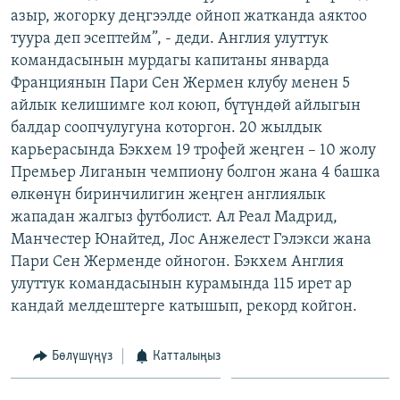
азыр, жогорку деңгээлде ойноп жатканда аяктоо
ОНЛАЙН ШЕРИНЕ
ЭЖЕ-СИҢДИЛЕР
туура деп эсептейм”, - деди. Англия улуттук
АЗАТТЫК+
командасынын мурдагы капитаны январда
ЫҢГАЙСЫЗ СУРООЛОР
Франциянын Пари Сен Жермен клубу менен 5
айлык келишимге кол коюп, бүтүндөй айлыгын
балдар соопчулугуна которгон. 20 жылдык
ЭЕ/АРнун бардык сайттары
карьерасында Бэкхем 19 трофей жеңген – 10 жолу
Премьер Лиганын чемпиону болгон жана 4 башка
өлкөнүн биринчилигин жеңген англиялык
жападан жалгыз футболист. Ал Реал Мадрид,
Манчестер Юнайтед, Лос Анжелест Гэлэкси жана
Пари Сен Жерменде ойногон. Бэкхем Англия
улуттук командасынын курамында 115 ирет ар
кандай мелдештерге катышып, рекорд койгон.
Бөлүшүңүз
Катталыңыз