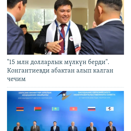
"15 млн долларлык мүлкүн берди".
Конгантиевди абактан алып калган
чечим