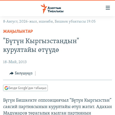
Линктер
Мазмунга
өтүңүз
8-Август, 2026-жыл, ишемби, Бишкек убактысы 19:05
Навигацияга
ЖАҢЫЛЫКТАР
өтүңүз
ЖАҢЫЛЫКТАР
КЫРГЫЗСТАН
Издөөгө
"Бүтүн Кыргызстандын"
салыңыз
ДҮЙНӨ
КЫРГЫЗСТАН
курултайы өтүүдө
УКРАИНА
САЯСАТ
ДҮЙНӨ
18-Май, 2013
АТАЙЫН ИЛИКТӨӨ
ЭКОНОМИКА
БОРБОР АЗИЯ
ТВ ПРОГРАММАЛАР
Бөлүшүңүз
МАДАНИЯТ
ПОДКАСТ
БҮГҮН АЗАТТЫКТА
Бизди Google'дан табыңыз
ӨЗГӨЧӨ ПИКИР
ЭКСПЕРТТЕР ТАЛДАЙТ
Бүгүн Бишкекте оппозициячыл “Бүтүн Кыргызстан”
БИЗ ЖАНА ДҮЙНӨ
Русский
саясий партиясынын курултайы өтүп жатат. Адахан
ДАНИСТЕ
Мадумаров төрагалык кылган партиянын