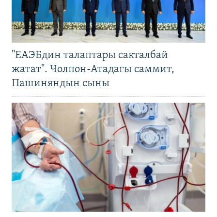
"ЕАЭБдин талаптары сакталбай
жатат". Чолпон-Атадагы саммит,
Пашиняндын сыны