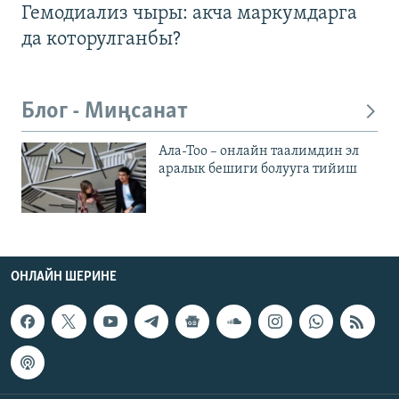
Гемодиализ чыры: акча маркумдарга
да которулганбы?
Блог - Миңсанат
Ала-Тоо – онлайн таалимдин эл
аралык бешиги болууга тийиш
ОНЛАЙН ШЕРИНЕ