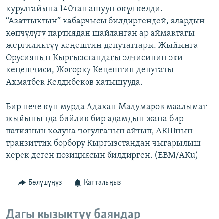
курултайына 140тан ашуун өкүл келди.
ОНЛАЙН ШЕРИНЕ
ЭЖЕ-СИҢДИЛЕР
“Азаттыктын” кабарчысы билдиргендей, алардын
АЗАТТЫК+
көпчүлүгү партиядан шайланган ар аймактагы
ЫҢГАЙСЫЗ СУРООЛОР
жергиликтүү кеңештин депутаттары. Жыйынга
Орусиянын Кыргызстандагы элчисинин эки
кеңешчиси, Жогорку Кеңештин депутаты
ЭЕ/АРнун бардык сайттары
Ахматбек Келдибеков катышууда.
Бир нече күн мурда Адахан Мадумаров маалымат
жыйынында бийлик бир адамдын жана бир
патиянын колуна чогулганын айтып, АКШнын
транзиттик борбору Кыргызстандан чыгарылыш
керек деген позициясын билдирген. (EBM/AKu)
Бөлүшүңүз
Катталыңыз
Дагы кызыктуу баяндар