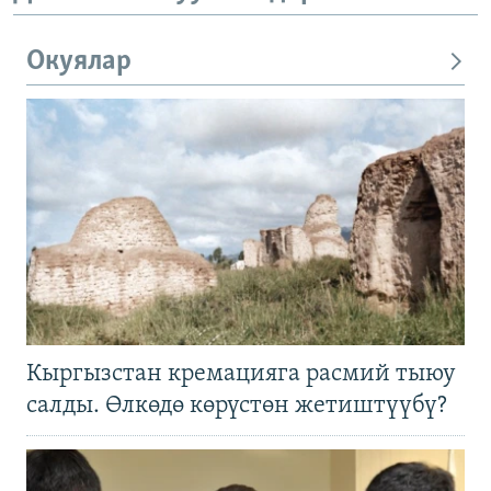
Окуялар
Кыргызстан кремацияга расмий тыюу
салды. Өлкөдө көрүстөн жетиштүүбү?