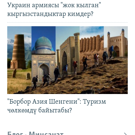
Украин армиясы "жок кылган"
кыргызстандыктар кимдер?
"Борбор Азия Шенгени": Туризм
чөлкөмдү байытабы?