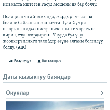
кызматта иштеген Расул Мошени да бар болчу.
ОНЛАЙН ШЕРИНЕ
ЭЖЕ-СИҢДИЛЕР
АЗАТТЫК+
Полициянын айтымында, жардыргыч затты
ЫҢГАЙСЫЗ СУРООЛОР
белине байланган жанкечти Пули-Хумри
шаарынын администрациясынын имаратына
кирип, өзүн жардырган. Учурда бул үчүн
ЭЕ/АРнун бардык сайттары
жоопкерчиликти талибдер өзүнө алганы белгилүү
болду. (AiK)
Бөлүшүңүз
Катталыңыз
Дагы кызыктуу баяндар
Окуялар