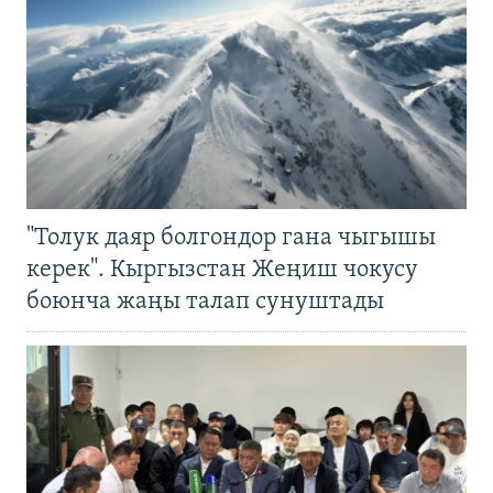
"Толук даяр болгондор гана чыгышы
керек". Кыргызстан Жеңиш чокусу
боюнча жаңы талап сунуштады