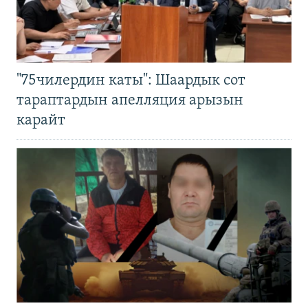
"75чилердин каты": Шаардык сот
тараптардын апелляция арызын
карайт