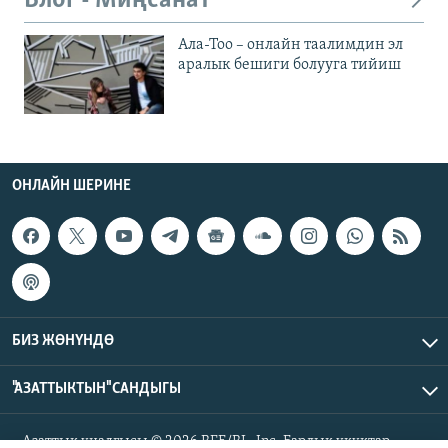
Блог - Миңсанат
Ала-Тоо – онлайн таалимдин эл
аралык бешиги болууга тийиш
ОНЛАЙН ШЕРИНЕ
БИЗ ЖӨНҮНДӨ
"АЗАТТЫКТЫН" САНДЫГЫ
Азаттык үналгысы © 2026 RFE/RL, Inc. Бардык укуктар