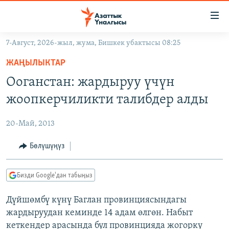
Линктер
Мазмунга
өтүңүз
7-Август, 2026-жыл, жума, Бишкек убактысы 08:25
Навигацияга
ЖАҢЫЛЫКТАР
өтүңүз
ЖАҢЫЛЫКТАР
КЫРГЫЗСТАН
Издөөгө
Ооганстан: жардыруу үчүн
салыңыз
ДҮЙНӨ
КЫРГЫЗСТАН
жоопкерчиликти талибдер алды
УКРАИНА
САЯСАТ
ДҮЙНӨ
20-Май, 2013
АТАЙЫН ИЛИКТӨӨ
ЭКОНОМИКА
БОРБОР АЗИЯ
ТВ ПРОГРАММАЛАР
Бөлүшүңүз
МАДАНИЯТ
ПОДКАСТ
БҮГҮН АЗАТТЫКТА
Бизди Google'дан табыңыз
ӨЗГӨЧӨ ПИКИР
ЭКСПЕРТТЕР ТАЛДАЙТ
Дүйшөмбү күнү Баглан провинциясындагы
БИЗ ЖАНА ДҮЙНӨ
Русский
жардыруудан кеминде 14 адам өлгөн. Набыт
ДАНИСТЕ
кеткендер арасында бул провинцияда жогорку