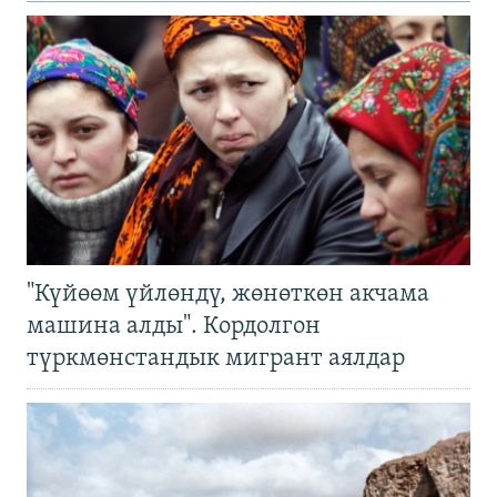
"Күйөөм үйлөндү, жөнөткөн акчама
машина алды". Кордолгон
түркмөнстандык мигрант аялдар