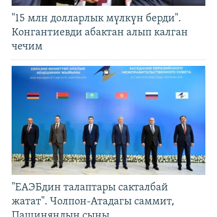
"15 млн долларлык мүлкүн берди".
Конгантиевди абактан алып калган
чечим
"ЕАЭБдин талаптары сакталбай
жатат". Чолпон-Атадагы саммит,
Пашиняндын сыны