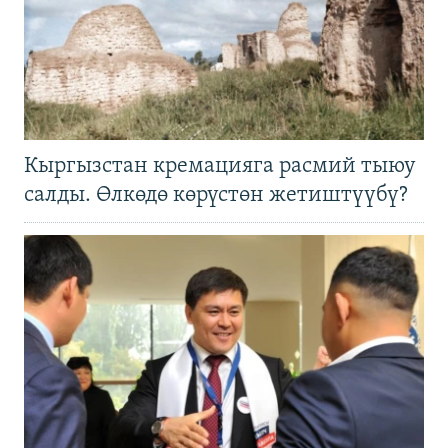
Кыргызстан кремацияга расмий тыюу
салды. Өлкөдө көрүстөн жетиштүүбү?