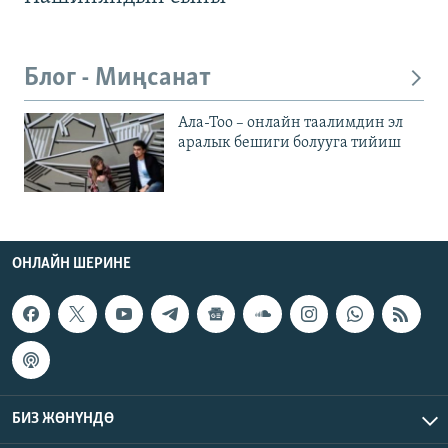
Блог - Миңсанат
Ала-Тоо – онлайн таалимдин эл
аралык бешиги болууга тийиш
ОНЛАЙН ШЕРИНЕ
БИЗ ЖӨНҮНДӨ