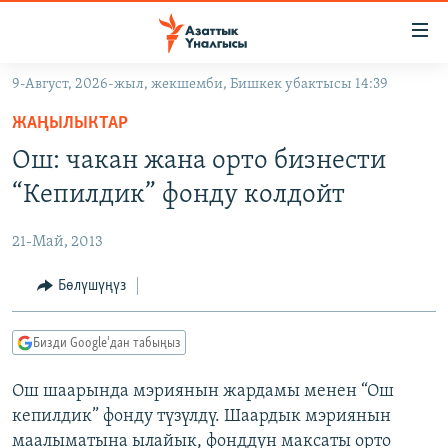
Линктер
Мазмунга
өтүңүз
9-Август, 2026-жыл, жекшемби, Бишкек убактысы 14:39
Навигацияга
ЖАҢЫЛЫКТАР
өтүңүз
ЖАҢЫЛЫКТАР
КЫРГЫЗСТАН
Издөөгө
Ош: чакан жана орто бизнести
салыңыз
ДҮЙНӨ
КЫРГЫЗСТАН
“Кепилдик” фонду колдойт
УКРАИНА
САЯСАТ
ДҮЙНӨ
21-Май, 2013
АТАЙЫН ИЛИКТӨӨ
ЭКОНОМИКА
БОРБОР АЗИЯ
ТВ ПРОГРАММАЛАР
Бөлүшүңүз
МАДАНИЯТ
ПОДКАСТ
БҮГҮН АЗАТТЫКТА
Бизди Google'дан табыңыз
ӨЗГӨЧӨ ПИКИР
ЭКСПЕРТТЕР ТАЛДАЙТ
Ош шаарында мэриянын жардамы менен “Ош
БИЗ ЖАНА ДҮЙНӨ
Русский
кепилдик” фонду түзүлдү. Шаардык мэриянын
ДАНИСТЕ
маалыматына ылайык, фонддун максаты орто