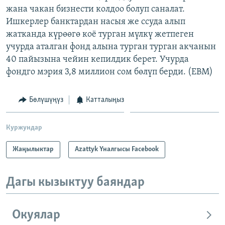
жана чакан бизнести колдоо болуп саналат.
ОНЛАЙН ШЕРИНЕ
ЭЖЕ-СИҢДИЛЕР
Ишкерлер банктардан насыя же ссуда алып
АЗАТТЫК+
жатканда күрөөгө коё турган мүлкү жетпеген
ЫҢГАЙСЫЗ СУРООЛОР
учурда аталган фонд алына турган турган акчанын
40 пайызына чейин кепилдик берет. Учурда
фондго мэрия 3,8 миллион сом бөлүп берди. (EBM)
ЭЕ/АРнун бардык сайттары
Бөлүшүңүз
Катталыңыз
Куржундар
Жаңылыктар
Azattyk Үналгысы Facebook
Дагы кызыктуу баяндар
Окуялар