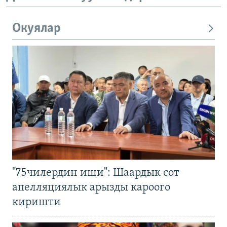
Окуялар
"75чилердин иши": Шаардык сот
апелляциялык арызды кароого
киришти