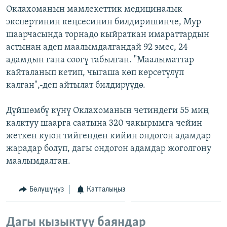
Оклахоманын мамлекеттик медициналык
ОНЛАЙН ШЕРИНЕ
ЭЖЕ-СИҢДИЛЕР
экспертинин кеңсесинин билдиришинче, Мур
АЗАТТЫК+
шаарчасында торнадо кыйраткан имараттардын
ЫҢГАЙСЫЗ СУРООЛОР
астынан адеп маалымдалгандай 92 эмес, 24
адамдын гана сөөгү табылган. "Маалыматтар
кайталанып кетип, чыгаша көп көрсөтүлүп
ЭЕ/АРнун бардык сайттары
калган",-деп айтылат билдирүүдө.
Дүйшөмбү күнү Оклахоманын четиндеги 55 миң
калктуу шаарга саатына 320 чакырымга чейин
жеткен куюн тийгенден кийин ондогон адамдар
жарадар болуп, дагы ондогон адамдар жоголгону
маалымдалган.
Бөлүшүңүз
Катталыңыз
Дагы кызыктуу баяндар