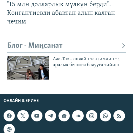
"15 млн долларлык мүлкүн берди".
Конгантиевди абактан алып калган
чечим
Блог - Миңсанат
Ала-Тоо – онлайн таалимдин эл
аралык бешиги болууга тийиш
ОНЛАЙН ШЕРИНЕ