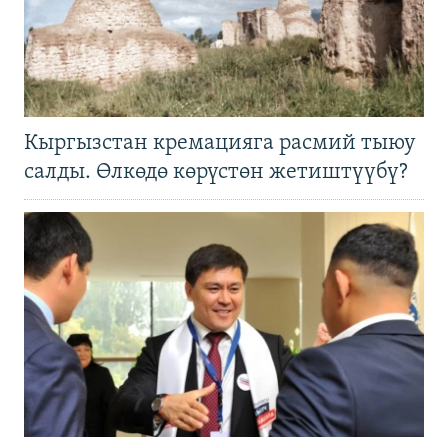
Кыргызстан кремацияга расмий тыюу
салды. Өлкөдө көрүстөн жетиштүүбү?