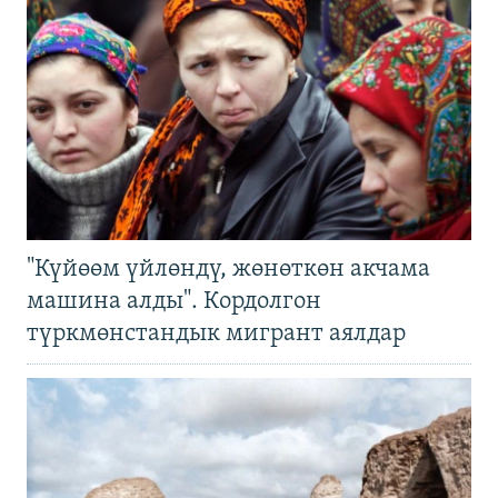
"Күйөөм үйлөндү, жөнөткөн акчама
машина алды". Кордолгон
түркмөнстандык мигрант аялдар