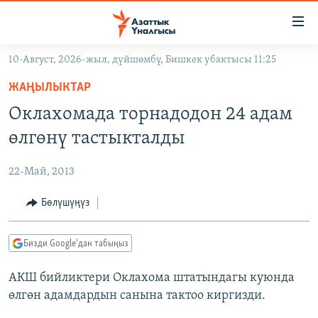
Линктер
Мазмунга
өтүңүз
10-Август, 2026-жыл, дүйшөмбү, Бишкек убактысы 11:25
Навигацияга
ЖАҢЫЛЫКТАР
өтүңүз
ЖАҢЫЛЫКТАР
КЫРГЫЗСТАН
Издөөгө
Оклахомада торнадодон 24 адам
салыңыз
ДҮЙНӨ
КЫРГЫЗСТАН
өлгөнү тастыкталды
УКРАИНА
САЯСАТ
ДҮЙНӨ
22-Май, 2013
АТАЙЫН ИЛИКТӨӨ
ЭКОНОМИКА
БОРБОР АЗИЯ
ТВ ПРОГРАММАЛАР
Бөлүшүңүз
МАДАНИЯТ
ПОДКАСТ
БҮГҮН АЗАТТЫКТА
Бизди Google'дан табыңыз
ӨЗГӨЧӨ ПИКИР
ЭКСПЕРТТЕР ТАЛДАЙТ
АКШ бийликтери Оклахома штатындагы куюнда
БИЗ ЖАНА ДҮЙНӨ
Русский
өлгөн адамдардын санына тактоо киргизди.
ДАНИСТЕ