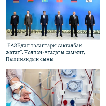
"ЕАЭБдин талаптары сакталбай
жатат". Чолпон-Атадагы саммит,
Пашиняндын сыны