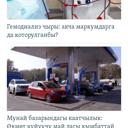
Гемодиализ чыры: акча маркумдарга
да которулганбы?
Мунай базарындагы каатчылык:
Өкмөт күйүүчү май дагы кымбаттай