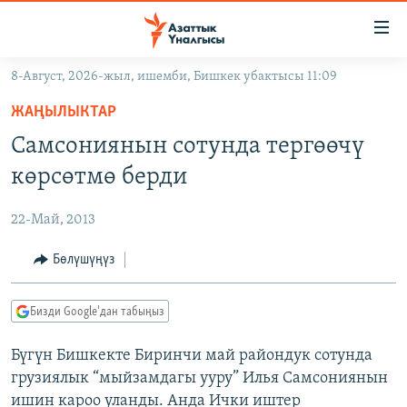
Линктер
Мазмунга
өтүңүз
8-Август, 2026-жыл, ишемби, Бишкек убактысы 11:09
Навигацияга
ЖАҢЫЛЫКТАР
өтүңүз
ЖАҢЫЛЫКТАР
КЫРГЫЗСТАН
Издөөгө
Самсониянын сотунда тергөөчү
салыңыз
ДҮЙНӨ
КЫРГЫЗСТАН
көрсөтмө берди
УКРАИНА
САЯСАТ
ДҮЙНӨ
22-Май, 2013
АТАЙЫН ИЛИКТӨӨ
ЭКОНОМИКА
БОРБОР АЗИЯ
ТВ ПРОГРАММАЛАР
Бөлүшүңүз
МАДАНИЯТ
ПОДКАСТ
БҮГҮН АЗАТТЫКТА
Бизди Google'дан табыңыз
ӨЗГӨЧӨ ПИКИР
ЭКСПЕРТТЕР ТАЛДАЙТ
Бүгүн Бишкекте Биринчи май райондук сотунда
БИЗ ЖАНА ДҮЙНӨ
Русский
грузиялык “мыйзамдагы ууру” Илья Самсониянын
ДАНИСТЕ
ишин кароо уланды. Анда Ички иштер