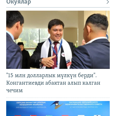
Окуялар
"15 млн долларлык мүлкүн берди".
Конгантиевди абактан алып калган
чечим