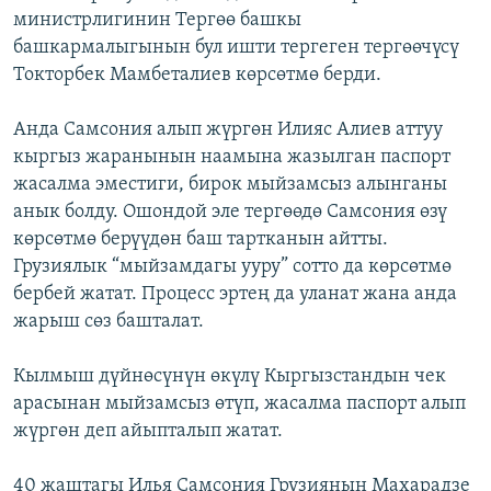
министрлигинин Тергөө башкы
ОНЛАЙН ШЕРИНЕ
ЭЖЕ-СИҢДИЛЕР
башкармалыгынын бул ишти тергеген тергөөчүсү
АЗАТТЫК+
Токторбек Мамбеталиев көрсөтмө берди.
ЫҢГАЙСЫЗ СУРООЛОР
Анда Самсония алып жүргөн Илияс Алиев аттуу
кыргыз жаранынын наамына жазылган паспорт
ЭЕ/АРнун бардык сайттары
жасалма эместиги, бирок мыйзамсыз алынганы
анык болду. Ошондой эле тергөөдө Самсония өзү
көрсөтмө берүүдөн баш тартканын айтты.
Грузиялык “мыйзамдагы ууру” сотто да көрсөтмө
бербей жатат. Процесс эртең да уланат жана анда
жарыш сөз башталат.
Кылмыш дүйнөсүнүн өкүлү Кыргызстандын чек
арасынан мыйзамсыз өтүп, жасалма паспорт алып
жүргөн деп айыпталып жатат.
40 жаштагы Илья Самсония Грузиянын Махарадзе