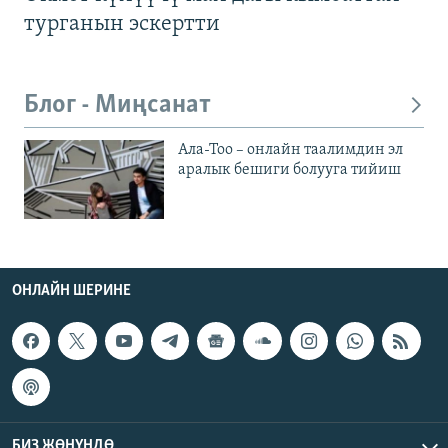
турганын эскертти
Блог - Миңсанат
Ала-Тоо – онлайн таалимдин эл
аралык бешиги болууга тийиш
ОНЛАЙН ШЕРИНЕ
БИЗ ЖӨНҮНДӨ