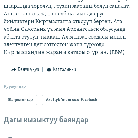
шаарында төрөлүп, грузин жараны болуп саналат.
Аны өткөн жылдын ноябрь айында орус
бийликтери Кыргызстанга өткөрүп берген. Ага
чейин Самсония үч жыл Архангельск облусунда
абакта отуруп чыккан. Ал маңзат соодасы менен
алектенген деп соттолгон жана түрмөдө
Кыргызстандын жараны катары отурган. (EBM)
Бөлүшүңүз
Катталыңыз
Куржундар
Жаңылыктар
Azattyk Үналгысы Facebook
Дагы кызыктуу баяндар