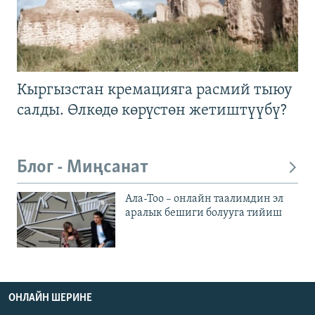
Кыргызстан кремацияга расмий тыюу
салды. Өлкөдө көрүстөн жетиштүүбү?
Блог - Миңсанат
Ала-Тоо – онлайн таалимдин эл
аралык бешиги болууга тийиш
ОНЛАЙН ШЕРИНЕ