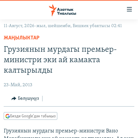
Линктер
Мазмунга
өтүңүз
11-Август, 2026-жыл, шейшемби, Бишкек убактысы 02:41
Навигацияга
ЖАҢЫЛЫКТАР
өтүңүз
ЖАҢЫЛЫКТАР
КЫРГЫЗСТАН
Издөөгө
Грузиянын мурдагы премьер-
салыңыз
ДҮЙНӨ
КЫРГЫЗСТАН
министри эки ай камакта
УКРАИНА
САЯСАТ
ДҮЙНӨ
калтырылды
АТАЙЫН ИЛИКТӨӨ
ЭКОНОМИКА
БОРБОР АЗИЯ
23-Май, 2013
ТВ ПРОГРАММАЛАР
МАДАНИЯТ
Бөлүшүңүз
ПОДКАСТ
БҮГҮН АЗАТТЫКТА
ӨЗГӨЧӨ ПИКИР
ЭКСПЕРТТЕР ТАЛДАЙТ
Бизди Google'дан табыңыз
БИЗ ЖАНА ДҮЙНӨ
Русский
Грузиянын мурдагы премьер-министри Вано
ДАНИСТЕ