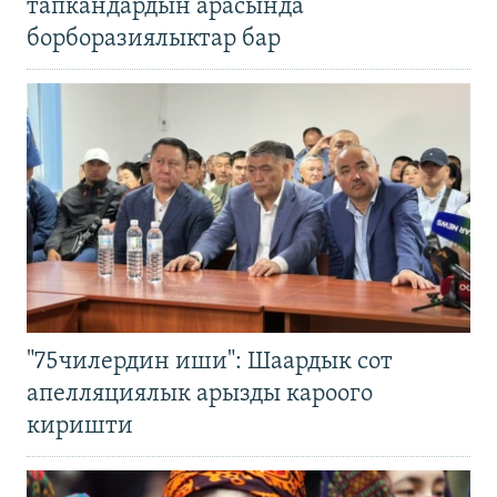
тапкандардын арасында
борборазиялыктар бар
"75чилердин иши": Шаардык сот
апелляциялык арызды кароого
киришти