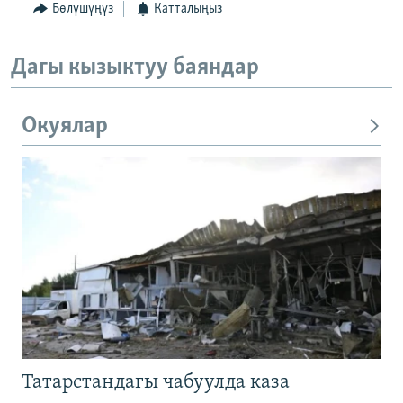
Бөлүшүңүз
Катталыңыз
Дагы кызыктуу баяндар
Окуялар
Татарстандагы чабуулда каза