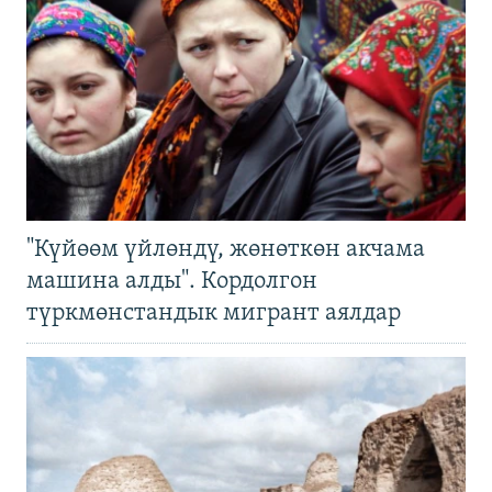
"Күйөөм үйлөндү, жөнөткөн акчама
машина алды". Кордолгон
түркмөнстандык мигрант аялдар