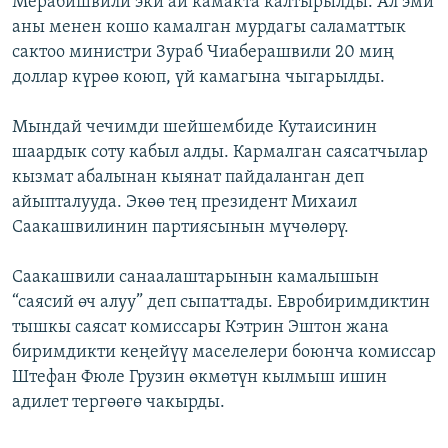
Мерабишвили эки ай камакта калтырылды. Ал эми
ОНЛАЙН ШЕРИНЕ
ЭЖЕ-СИҢДИЛЕР
аны менен кошо камалган мурдагы саламаттык
сактоо министри Зураб Чиаберашвили 20 миң
АЗАТТЫК+
доллар күрөө коюп, үй камагына чыгарылды.
ЫҢГАЙСЫЗ СУРООЛОР
Мындай чечимди шейшембиде Кутаисинин
шаардык соту кабыл алды. Кармалган саясатчылар
ЭЕ/АРнун бардык сайттары
кызмат абалынан кыянат пайдаланган деп
айыпталууда. Экөө тең президент Михаил
Саакашвилинин партиясынын мүчөлөрү.
Саакашвили санаалаштарынын камалышын
“саясий өч алуу” деп сыпаттады. Евробиримдиктин
тышкы саясат комиссары Кэтрин Эштон жана
биримдикти кеңейүү маселелери боюнча комиссар
Штефан Фюле Грузин өкмөтүн кылмыш ишин
адилет тергөөгө чакырды.