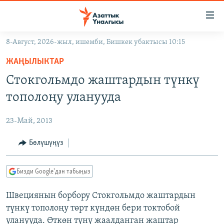
Линктер
Мазмунга
өтүңүз
8-Август, 2026-жыл, ишемби, Бишкек убактысы 10:15
Навигацияга
ЖАҢЫЛЫКТАР
өтүңүз
ЖАҢЫЛЫКТАР
КЫРГЫЗСТАН
Издөөгө
Стокгольмдо жаштардын түнкү
салыңыз
ДҮЙНӨ
КЫРГЫЗСТАН
тополоңу уланууда
УКРАИНА
САЯСАТ
ДҮЙНӨ
23-Май, 2013
АТАЙЫН ИЛИКТӨӨ
ЭКОНОМИКА
БОРБОР АЗИЯ
ТВ ПРОГРАММАЛАР
Бөлүшүңүз
МАДАНИЯТ
ПОДКАСТ
БҮГҮН АЗАТТЫКТА
Бизди Google'дан табыңыз
ӨЗГӨЧӨ ПИКИР
ЭКСПЕРТТЕР ТАЛДАЙТ
Швециянын борбору Стокгольмдо жаштардын
БИЗ ЖАНА ДҮЙНӨ
Русский
түнкү тополоңу төрт күндөн бери токтобой
ДАНИСТЕ
уланууда. Өткөн түнү жаалданган жаштар