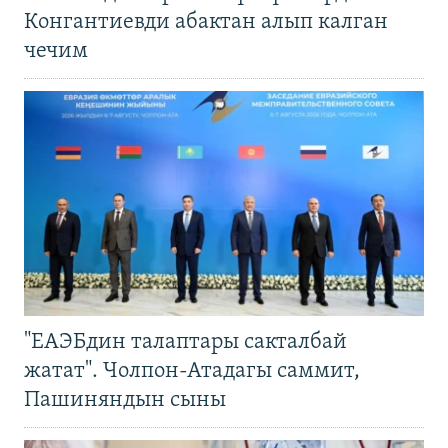
Конгантиевди абактан алып калган
чечим
"ЕАЭБдин талаптары сакталбай
жатат". Чолпон-Атадагы саммит,
Пашиняндын сыны