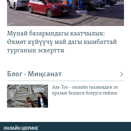
Мунай базарындагы каатчылык:
Өкмөт күйүүчү май дагы кымбаттай
турганын эскертти
Блог - Миңсанат
Ала-Тоо – онлайн таалимдин эл
аралык бешиги болууга тийиш
ОНЛАЙН ШЕРИНЕ