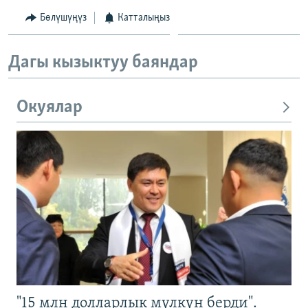
Бөлүшүңүз
Катталыңыз
Дагы кызыктуу баяндар
Окуялар
"15 млн долларлык мүлкүн берди".