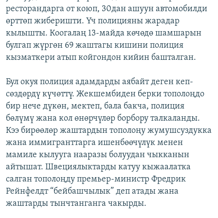
ресторандарга от коюп, 30дан ашуун автомобилди
ОНЛАЙН ШЕРИНЕ
ЭЖЕ-СИҢДИЛЕР
өрттөп жиберишти. Үч полицияны жарадар
АЗАТТЫК+
кылышты. Коогалаң 13-майда көчөдө шамшарын
ЫҢГАЙСЫЗ СУРООЛОР
булгап жүргөн 69 жаштагы кишини полиция
кызматкери атып койгондон кийин башталган.
ЭЕ/АРнун бардык сайттары
Бул окуя полиция адамдарды аябайт деген кеп-
сөздөрдү күчөттү. Жекшембиден берки тополоңдо
бир нече дүкөн, мектеп, бала бакча, полиция
бөлүмү жана кол өнөрчүлөр борбору талкаланды.
Кээ бирөөлөр жаштардын тополоңу жумушсуздукка
жана иммигранттарга ишенбөөчүлүк менен
мамиле кылууга нааразы болуудан чыкканын
айтышат. Швециялыктарды катуу кыжаалатка
салган тополоңду премьер-министр Фредрик
Рейнфелдт “бейбашчылык” деп атады жана
жаштарды тынчтанганга чакырды.