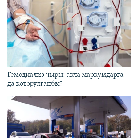
Гемодиализ чыры: акча маркумдарга
да которулганбы?