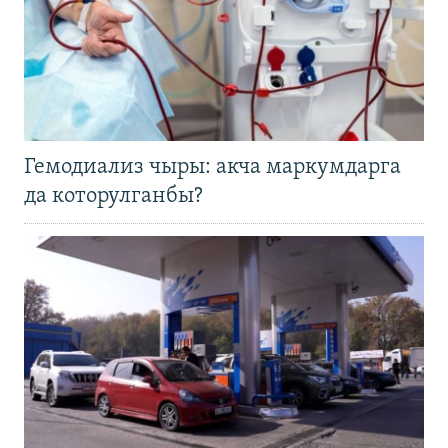
Гемодиализ чыры: акча маркумдарга
да которулганбы?