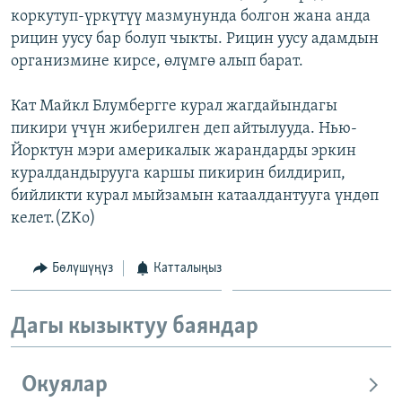
коркутуп-үркүтүү мазмунунда болгон жана анда
ОНЛАЙН ШЕРИНЕ
ЭЖЕ-СИҢДИЛЕР
рицин уусу бар болуп чыкты. Рицин уусу адамдын
АЗАТТЫК+
организмине кирсе, өлүмгө алып барат.
ЫҢГАЙСЫЗ СУРООЛОР
Кат Майкл Блумбергге курал жагдайындагы
пикири үчүн жиберилген деп айтылууда. Нью-
ЭЕ/АРнун бардык сайттары
Йорктун мэри америкалык жарандарды эркин
куралдандырууга каршы пикирин билдирип,
бийликти курал мыйзамын катаалдантууга үндөп
келет.(ZKo)
Бөлүшүңүз
Катталыңыз
Дагы кызыктуу баяндар
Окуялар