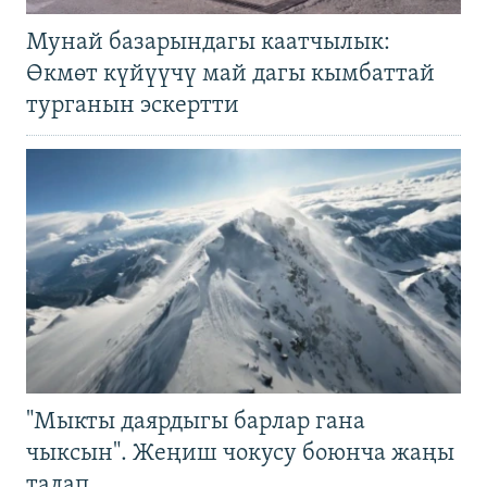
Мунай базарындагы каатчылык:
Өкмөт күйүүчү май дагы кымбаттай
турганын эскертти
"Мыкты даярдыгы барлар гана
чыксын". Жеңиш чокусу боюнча жаңы
талап