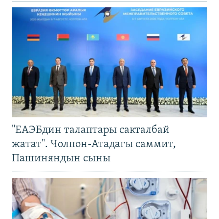
"ЕАЭБдин талаптары сакталбай
жатат". Чолпон-Атадагы саммит,
Пашиняндын сыны