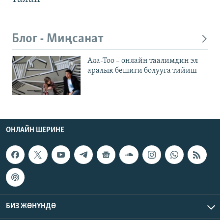
Блог - Миңсанат
Ала-Тоо – онлайн таалимдин эл
аралык бешиги болууга тийиш
ОНЛАЙН ШЕРИНЕ
БИЗ ЖӨНҮНДӨ