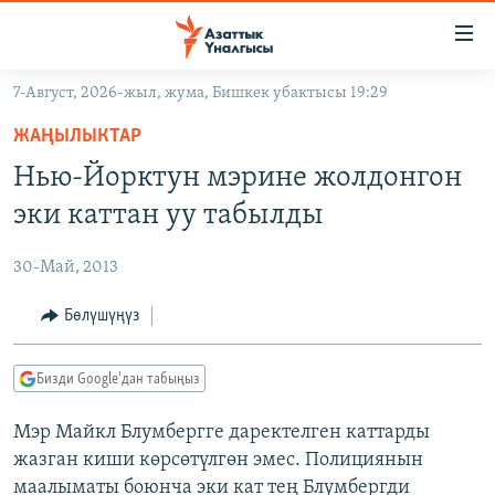
Линктер
Мазмунга
өтүңүз
7-Август, 2026-жыл, жума, Бишкек убактысы 19:29
Навигацияга
ЖАҢЫЛЫКТАР
өтүңүз
ЖАҢЫЛЫКТАР
КЫРГЫЗСТАН
Издөөгө
Нью-Йорктун мэрине жолдонгон
салыңыз
ДҮЙНӨ
КЫРГЫЗСТАН
эки каттан уу табылды
УКРАИНА
САЯСАТ
ДҮЙНӨ
30-Май, 2013
АТАЙЫН ИЛИКТӨӨ
ЭКОНОМИКА
БОРБОР АЗИЯ
ТВ ПРОГРАММАЛАР
Бөлүшүңүз
МАДАНИЯТ
ПОДКАСТ
БҮГҮН АЗАТТЫКТА
Бизди Google'дан табыңыз
ӨЗГӨЧӨ ПИКИР
ЭКСПЕРТТЕР ТАЛДАЙТ
Мэр Майкл Блумбергге даректелген каттарды
БИЗ ЖАНА ДҮЙНӨ
Русский
жазган киши көрсөтүлгөн эмес. Полициянын
ДАНИСТЕ
маалыматы боюнча эки кат тең Блумбергди