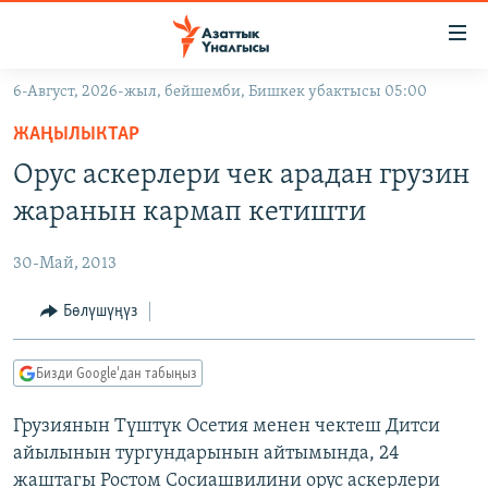
Линктер
Мазмунга
өтүңүз
6-Август, 2026-жыл, бейшемби, Бишкек убактысы 05:00
Навигацияга
ЖАҢЫЛЫКТАР
өтүңүз
ЖАҢЫЛЫКТАР
КЫРГЫЗСТАН
Издөөгө
Орус аскерлери чек арадан грузин
салыңыз
ДҮЙНӨ
КЫРГЫЗСТАН
жаранын кармап кетишти
УКРАИНА
САЯСАТ
ДҮЙНӨ
30-Май, 2013
АТАЙЫН ИЛИКТӨӨ
ЭКОНОМИКА
БОРБОР АЗИЯ
ТВ ПРОГРАММАЛАР
Бөлүшүңүз
МАДАНИЯТ
ПОДКАСТ
БҮГҮН АЗАТТЫКТА
Бизди Google'дан табыңыз
ӨЗГӨЧӨ ПИКИР
ЭКСПЕРТТЕР ТАЛДАЙТ
Грузиянын Түштүк Осетия менен чектеш Дитси
БИЗ ЖАНА ДҮЙНӨ
Русский
айылынын тургундарынын айтымында, 24
ДАНИСТЕ
жаштагы Ростом Сосиашвилини орус аскерлери