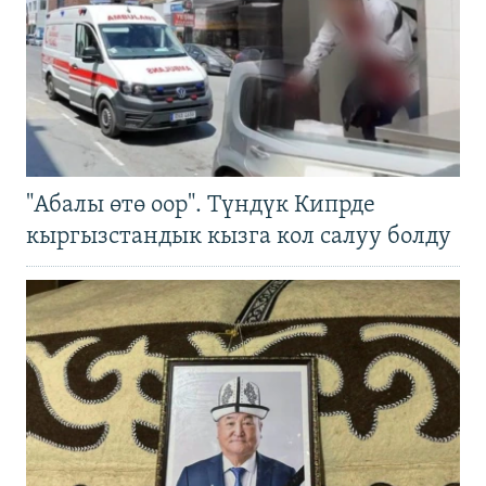
"Абалы өтө оор". Түндүк Кипрде
кыргызстандык кызга кол салуу болду