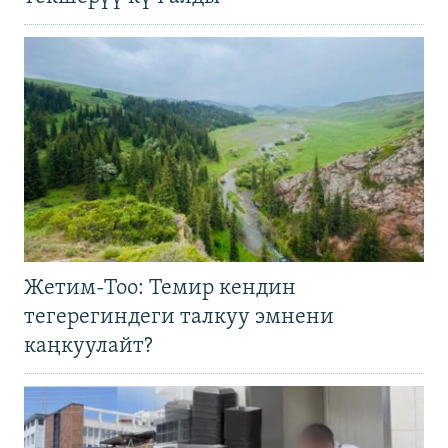
Жетим-Тоо: Темир кендин
тегерегиндеги талкуу эмнени
каңкуулайт?