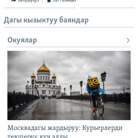
Бөлүшүңүз
Катталыңыз
Дагы кызыктуу баяндар
Окуялар
Москвадагы жардыруу: Курьерлерди
текшерүү күч алды