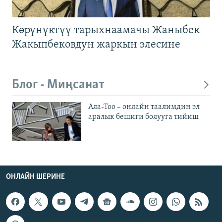
Көрүнүктүү тарыхнаамачы Жаныбек
Жакыпбековдун жаркын элесине
Блог - Миңсанат
Ала-Тоо – онлайн таалимдин эл
аралык бешиги болууга тийиш
ОНЛАЙН ШЕРИНЕ