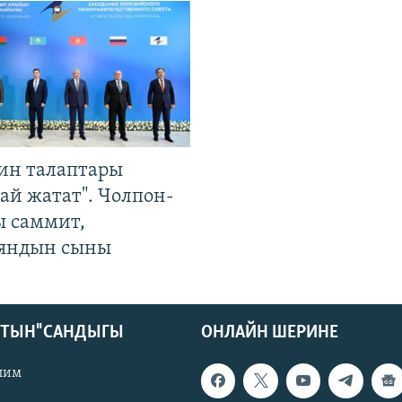
ин талаптары
ай жатат". Чолпон-
ы саммит,
яндын сыны
КТЫН" САНДЫГЫ
ОНЛАЙН ШЕРИНЕ
лим