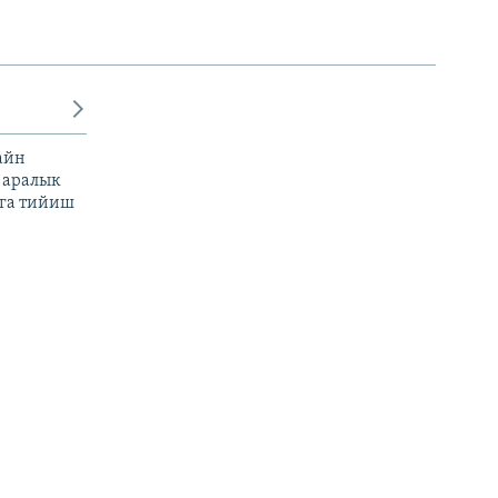
айн
 аралык
га тийиш