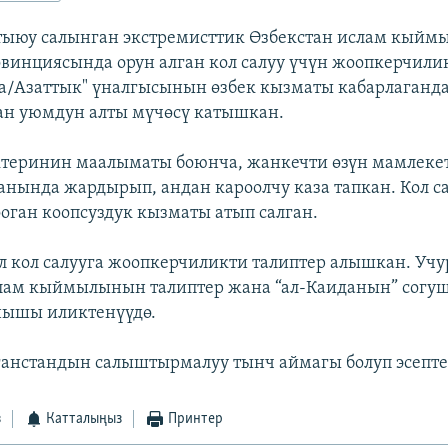
тыюу салынган экстремисттик Өзбекстан ислам кыйм
инциясында орун алган кол салуу үчүн жоопкерчили
а/Азаттык" үналгысынын өзбек кызматы кабарлаганда
ган уюмдун алты мүчөсү катышкан.
ктеринин маалыматы боюнча, жанкечти өзүн мамлеке
нында жардырып, андан кароолчу каза тапкан. Кол са
оган коопсуздук кызматы атып салган.
ул кол салууга жоопкерчиликти талиптер алышкан. Учу
слам кыймылынын талиптер жана “ал-Каиданын” согу
нышы иликтенүүдө.
нстандын салыштырмалуу тынч аймагы болуп эсептел
з
Катталыңыз
Принтер