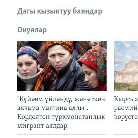
Дагы кызыктуу баяндар
Окуялар
"Күйөөм үйлөндү, жөнөткөн
Кыргыз
акчама машина алды".
расмий
Кордолгон түркмөнстандык
көрүст
мигрант аялдар