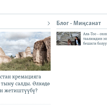
Блог - Миңсанат
Ала-Тоо – онл
таалимдин эл
бешиги болуу
стан кремацияга
 тыюу салды. Өлкөдө
өн жетиштүүбү?