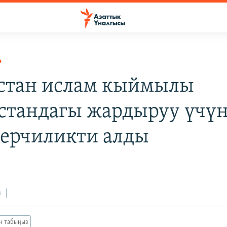
Р
стан ислам кыймылы
стандагы жардыруу үчү
ерчиликти алды
з
ан табыңыз