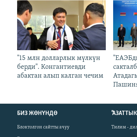
"15 млн долларлык мүлкүн
"ЕАЭБд
берди". Конгантиевди
сакталб
абактан алып калган чечим
Атадаг
Пашин
БИЗ ЖӨНҮНДӨ
"АЗАТТЫ
Блоктолгон сайтты ачуу
Тилим - ди