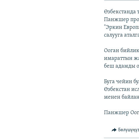
ЭЖЕ-СИҢДИЛЕР
Өзбекстанда 
АЗАТТЫК+
Панжшер пров
ЫҢГАЙСЫЗ СУРООЛОР
"Эркин Европ
салууга атал
Ооган бийли
имараттын жа
беш адамды о
Буга чейин б
Өзбекстан и
менен байла
Панжшер Оога
Бөлүшүңү