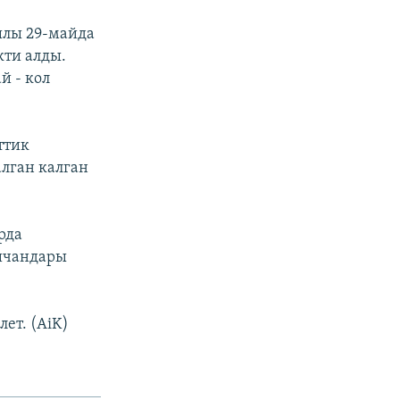
ылы 29-майда
кти алды.
й - кол
ттик
лган калган
рда
шчандары
ет. (AiK)