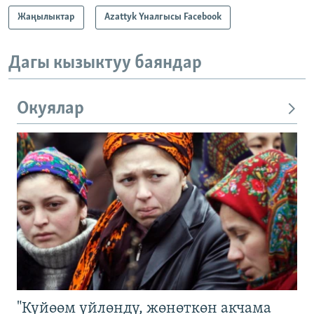
Жаңылыктар
Azattyk Үналгысы Facebook
Дагы кызыктуу баяндар
Окуялар
"Күйөөм үйлөндү, жөнөткөн акчама