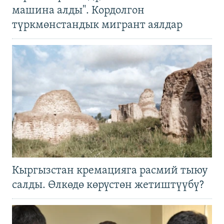
машина алды". Кордолгон
түркмөнстандык мигрант аялдар
Кыргызстан кремацияга расмий тыюу
салды. Өлкөдө көрүстөн жетиштүүбү?