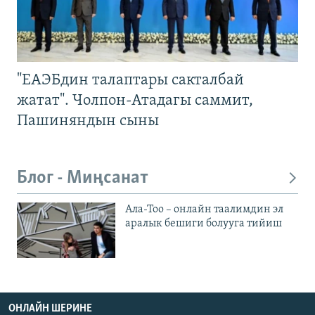
"ЕАЭБдин талаптары сакталбай
жатат". Чолпон-Атадагы саммит,
Пашиняндын сыны
Блог - Миңсанат
Ала-Тоо – онлайн таалимдин эл
аралык бешиги болууга тийиш
ОНЛАЙН ШЕРИНЕ