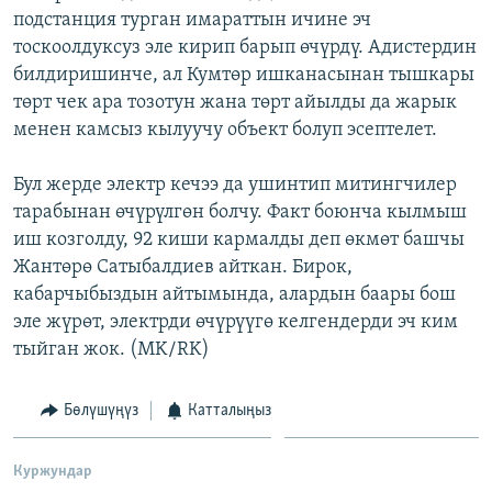
подстанция турган имараттын ичине эч
ОНЛАЙН ШЕРИНЕ
ЭЖЕ-СИҢДИЛЕР
тоскоолдуксуз эле кирип барып өчүрдү. Адистердин
АЗАТТЫК+
билдиришинче, ал Кумтөр ишканасынан тышкары
ЫҢГАЙСЫЗ СУРООЛОР
төрт чек ара тозотун жана төрт айылды да жарык
менен камсыз кылуучу объект болуп эсептелет.
ЭЕ/АРнун бардык сайттары
Бул жерде электр кечээ да ушинтип митингчилер
тарабынан өчүрүлгөн болчу. Факт боюнча кылмыш
иш козголду, 92 киши кармалды деп өкмөт башчы
Жантөрө Сатыбалдиев айткан. Бирок,
кабарчыбыздын айтымында, алардын баары бош
эле жүрөт, электрди өчүрүүгө келгендерди эч ким
тыйган жок. (MK/RK)
Бөлүшүңүз
Катталыңыз
Куржундар