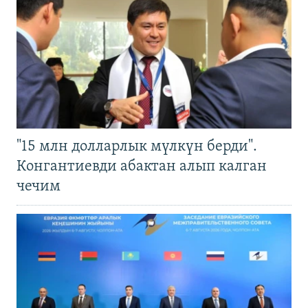
"15 млн долларлык мүлкүн берди".
Конгантиевди абактан алып калган
чечим