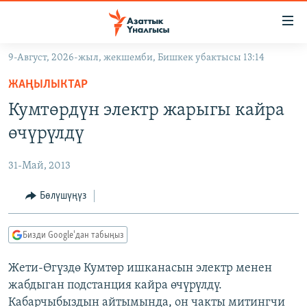
Линктер
Мазмунга
өтүңүз
9-Август, 2026-жыл, жекшемби, Бишкек убактысы 13:14
Навигацияга
ЖАҢЫЛЫКТАР
өтүңүз
ЖАҢЫЛЫКТАР
КЫРГЫЗСТАН
Издөөгө
Кумтөрдүн электр жарыгы кайра
салыңыз
ДҮЙНӨ
КЫРГЫЗСТАН
өчүрүлдү
УКРАИНА
САЯСАТ
ДҮЙНӨ
31-Май, 2013
АТАЙЫН ИЛИКТӨӨ
ЭКОНОМИКА
БОРБОР АЗИЯ
ТВ ПРОГРАММАЛАР
Бөлүшүңүз
МАДАНИЯТ
ПОДКАСТ
БҮГҮН АЗАТТЫКТА
Бизди Google'дан табыңыз
ӨЗГӨЧӨ ПИКИР
ЭКСПЕРТТЕР ТАЛДАЙТ
Жети-Өгүздө Кумтөр ишканасын электр менен
БИЗ ЖАНА ДҮЙНӨ
Русский
жабдыган подстанция кайра өчүрүлдү.
ДАНИСТЕ
Кабарчыбыздын айтымында, он чакты митингчи