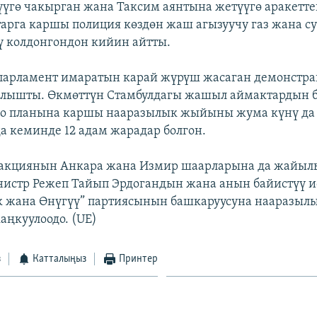
түүгө чакырган жана Таксим аянтына жетүүгө аракетт
арга каршы полиция көздөн жаш агызуучу газ жана с
ү колдонгондон кийин айтты.
парламент имаратын карай жүрүш жасаган демонстра
ылышты. Өкмөттүн Стамбулдагы жашыл аймактардын 
оо планына каршы нааразылык жыйыны жума күнү да
а кеминде 12 адам жарадар болгон.
 акциянын Анкара жана Измир шаарларына да жайы
истр Режеп Тайып Эрдогандын жана анын байистүү 
к жана Өнүгүү” партиясынын башкаруусуна нааразыл
аңкуулоодо. (UE)
з
Катталыңыз
Принтер