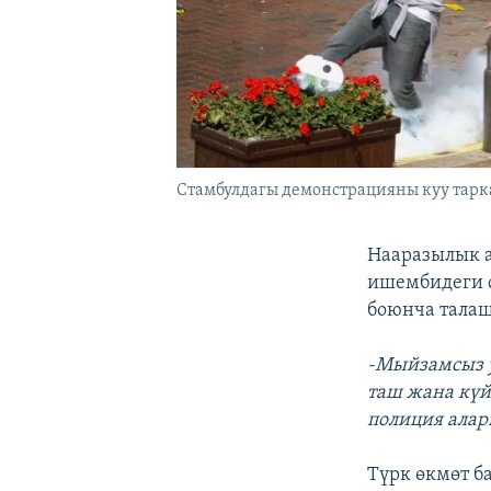
Стамбулдагы демонстрацияны куу таркат
Нааразылык а
ишембидеги с
боюнча талаш
-Мыйзамсыз 
таш жана күй
полиция алар
Түрк өкмөт б