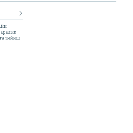
айн
 аралык
га тийиш