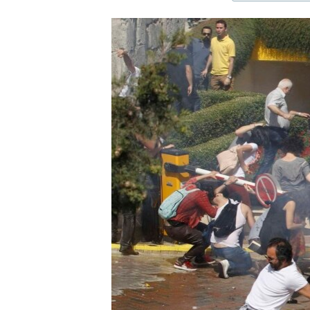
ЭЖЕ-СИҢДИЛЕР
АЗАТТЫК+
ЫҢГАЙСЫЗ СУРООЛОР