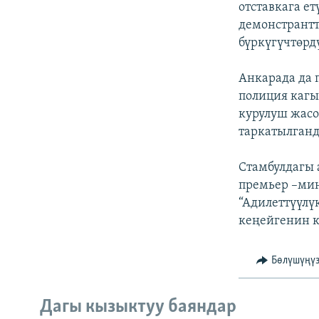
отставкага е
демонстрантт
бүркүгүчтөрд
Анкарада да 
полиция каг
курулуш жас
таркатылганд
Стамбулдагы
премьер –мин
“Адилеттүүлү
кеңейгенин к
Бөлүшүңү
Дагы кызыктуу баяндар