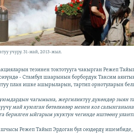
уу учуру. 31-май, 2013-жыл.
кцияларын тезинен токтотууга чакырган Режеп Тайы
өзүндө - Стамбул шаарынын борбордук Таксим аянтын
туу план ишке ашырыларын, тартип орнотуларын бел
уюмдардын чагымына, жергиликтүү дүкөндөр зыян т
үүчү май куюлган бөтөлкөлөр менен кол салынганына
га берилген ыйгарым укуктун чегинде иштөөнү уланта
ашчысы Режеп Тайып Эрдоган бул сөздөрдү ишембиде,