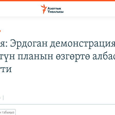
Р
я: Эрдоган демонстраци
түн планын өзгөртө алб
тти
з
ан табыңыз