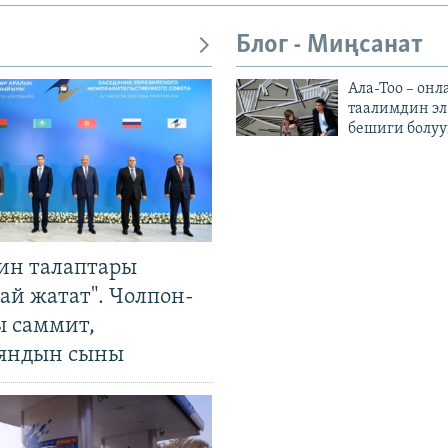
Блог - Миңсанат
Ала-Тоо – онл
таалимдин эл
бешиги болуу
ин талаптары
ай жатат". Чолпон-
ы саммит,
яндын сыны