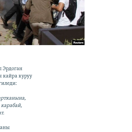
п Эрдоган
 кайра куруу
гиледи:
артканына,
 карабай,
т.
 аны