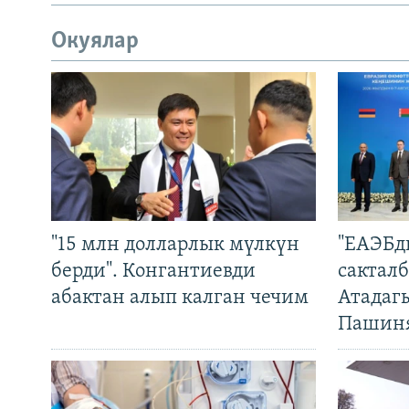
Окуялар
"15 млн долларлык мүлкүн
"ЕАЭБд
берди". Конгантиевди
сакталб
абактан алып калган чечим
Атадаг
Пашин