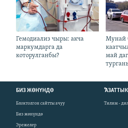
Гемодиализ чыры: акча
Мунай 
маркумдарга да
каатчы
которулганбы?
май да
турган
БИЗ ЖӨНҮНДӨ
"АЗАТТЫ
Блоктолгон сайтты ачуу
Тилим - ди
Биз жөнүндө
Русский
Эрежелер