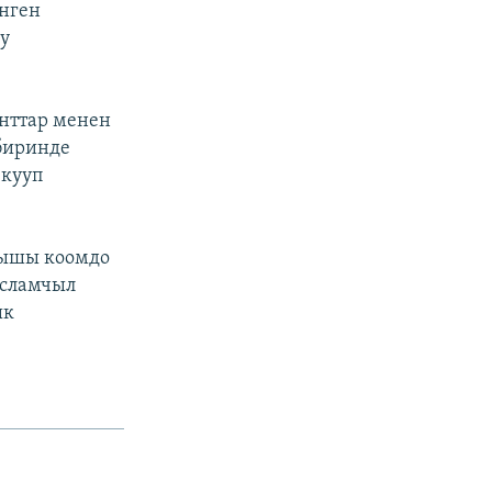
енген
уу
нттар менен
биринде
 кууп
лышы коомдо
исламчыл
ык