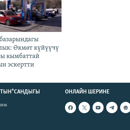
базарындагы
лык: Өкмөт күйүүчү
гы кымбаттай
ын эскертти
КТЫН" САНДЫГЫ
ОНЛАЙН ШЕРИНЕ
лим