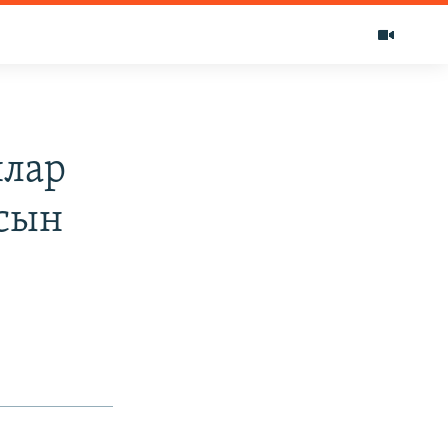
ялар
асын