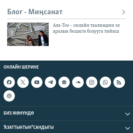
Блог - Миңсанат
Ала-Тоо – онлайн таалимдин эл
аралык бешиги болууга тийиш
ОНЛАЙН ШЕРИНЕ
БИЗ ЖӨНҮНДӨ
"АЗАТТЫКТЫН" САНДЫГЫ