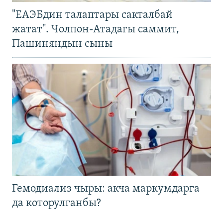
"ЕАЭБдин талаптары сакталбай
жатат". Чолпон-Атадагы саммит,
Пашиняндын сыны
Гемодиализ чыры: акча маркумдарга
да которулганбы?