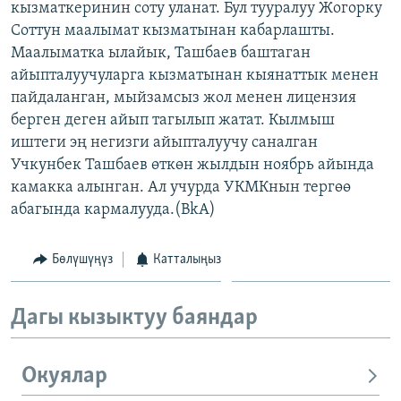
кызматкеринин соту уланат. Бул тууралуу Жогорку
ОНЛАЙН ШЕРИНЕ
ЭЖЕ-СИҢДИЛЕР
Соттун маалымат кызматынан кабарлашты.
АЗАТТЫК+
Маалыматка ылайык, Ташбаев баштаган
айыпталуучуларга кызматынан кыянаттык менен
ЫҢГАЙСЫЗ СУРООЛОР
пайдаланган, мыйзамсыз жол менен лицензия
берген деген айып тагылып жатат. Кылмыш
ЭЕ/АРнун бардык сайттары
иштеги эң негизги айыпталуучу саналган
Учкунбек Ташбаев өткөн жылдын ноябрь айында
камакка алынган. Ал учурда УКМКнын тергөө
абагында кармалууда.(BkA)
Бөлүшүңүз
Катталыңыз
Дагы кызыктуу баяндар
Окуялар