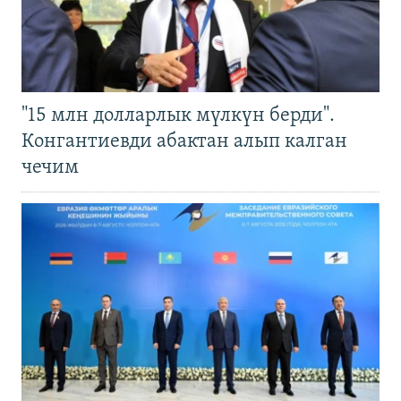
"15 млн долларлык мүлкүн берди".
Конгантиевди абактан алып калган
чечим