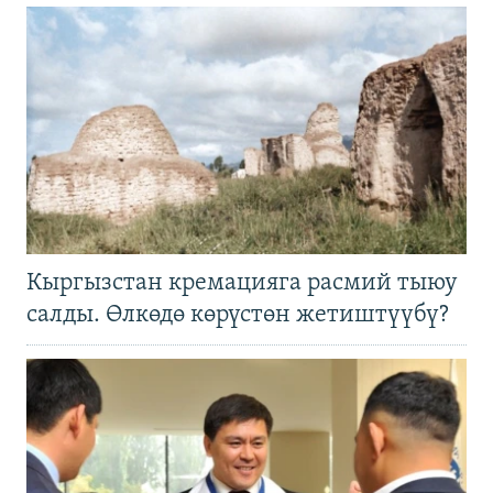
Кыргызстан кремацияга расмий тыюу
салды. Өлкөдө көрүстөн жетиштүүбү?