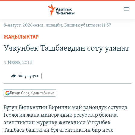
Линктер
Мазмунга
өтүңүз
8-Август, 2026-жыл, ишемби, Бишкек убактысы 11:57
Навигацияга
ЖАҢЫЛЫКТАР
өтүңүз
ЖАҢЫЛЫКТАР
КЫРГЫЗСТАН
Издөөгө
Учкунбек Ташбаевдин соту уланат
салыңыз
ДҮЙНӨ
КЫРГЫЗСТАН
4-Июнь, 2013
УКРАИНА
САЯСАТ
ДҮЙНӨ
АТАЙЫН ИЛИКТӨӨ
ЭКОНОМИКА
БОРБОР АЗИЯ
Бөлүшүңүз
ТВ ПРОГРАММАЛАР
МАДАНИЯТ
Бизди Google'дан табыңыз
ПОДКАСТ
БҮГҮН АЗАТТЫКТА
Бүгүн Бишкектин Биринчи май райондук сотунда
ӨЗГӨЧӨ ПИКИР
ЭКСПЕРТТЕР ТАЛДАЙТ
Геология жана минералдык ресурстар боюнча
БИЗ ЖАНА ДҮЙНӨ
агенттиктин мурунку жетекчиси Учкунбек
Русский
Ташбаев баштаган бул агенттиктин бир нече
ДАНИСТЕ