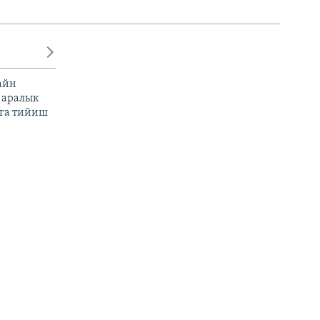
айн
 аралык
га тийиш