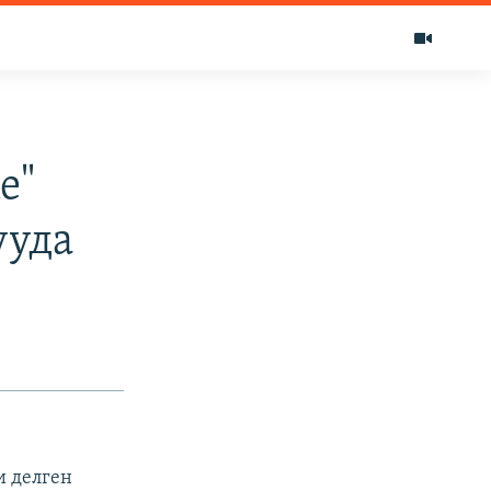
е"
ууда
и делген