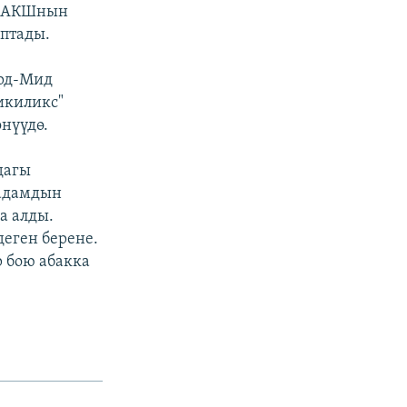
ге АКШнын
птады.
орд-Мид
икиликс"
нүүдө.
дагы
 адамдын
а алды.
еген берене.
р бою абакка