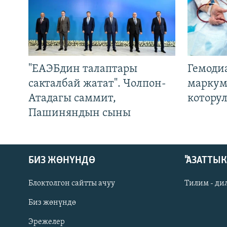
"ЕАЭБдин талаптары
Гемоди
сакталбай жатат". Чолпон-
маркум
Атадагы саммит,
котору
Пашиняндын сыны
БИЗ ЖӨНҮНДӨ
"АЗАТТЫ
Блоктолгон сайтты ачуу
Тилим - ди
Биз жөнүндө
Русский
Эрежелер