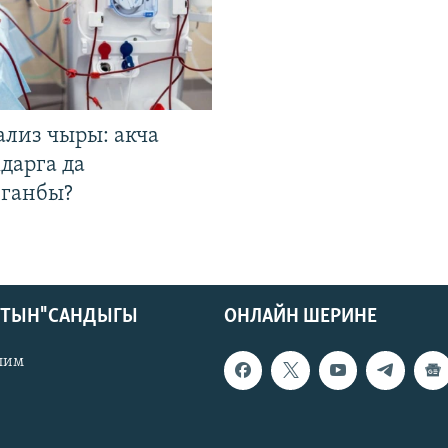
ализ чыры: акча
дарга да
лганбы?
КТЫН" САНДЫГЫ
ОНЛАЙН ШЕРИНЕ
лим