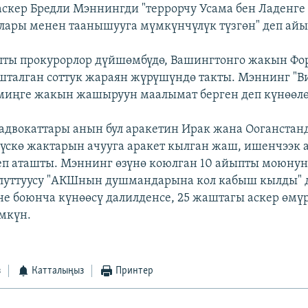
скер Бредли Мэннингди "террорчу Усама бен Ладен
лары менен таанышууга мүмкүнчүлүк түзгөн" деп айы
ты прокурорлор дүйшөмбүдө, Вашингтонго жакын Ф
талган соттук жараян жүрүшүндө такты. Мэннинг "В
миңге жакын жашыруун маалымат берген деп күнөөлө
двокаттары анын бул аракетин Ирак жана Ооганстан
үскө жактарын ачууга аракет кылган жаш, ишенчээк
п аташты. Мэннинг өзүнө коюлган 10 айыпты моюнун
луттуусу "АКШнын душмандарына кол кабыш кылды" д
ене боюнча күнөөсү далилденсе, 25 жаштагы аскер өмү
мкүн.
з
Катталыңыз
Принтер