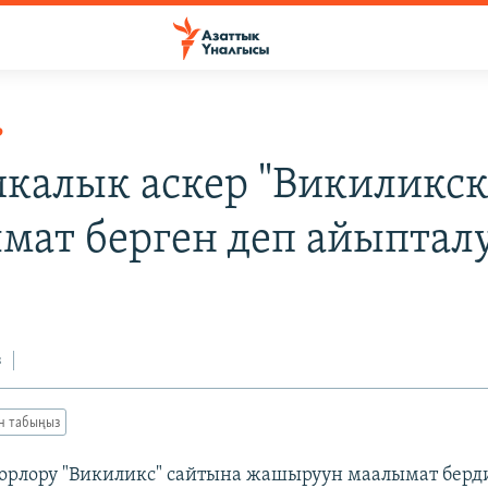
Р
калык аскер "Викиликск
мат берген деп айыптал
з
ан табыңыз
орлору "Викиликс" сайтына жашыруун маалымат берд