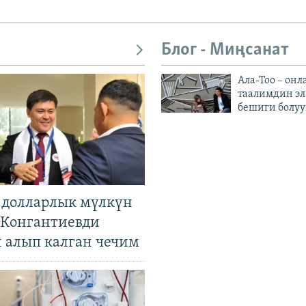
Блог - Миңсанат
Ала-Тоо – онл
таалимдин эл
бешиги болуу
н долларлык мүлкүн
. Конгантиевди
н алып калган чечим