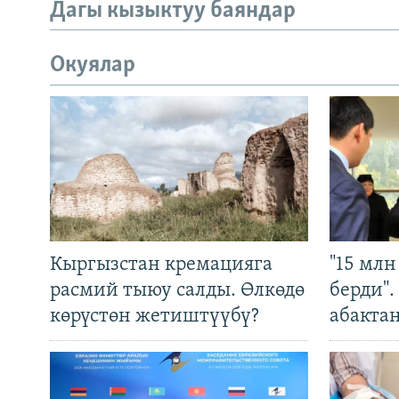
Дагы кызыктуу баяндар
Окуялар
Кыргызстан кремацияга
"15 мл
расмий тыюу салды. Өлкөдө
берди"
көрүстөн жетиштүүбү?
абакта