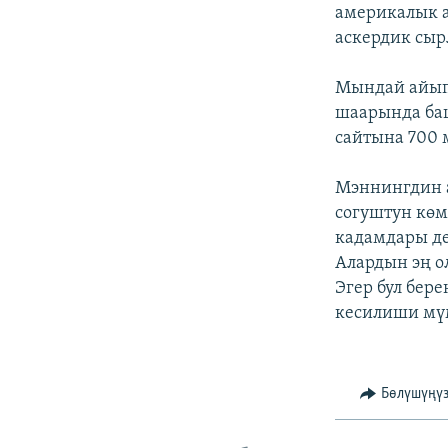
ЭЖЕ-СИҢДИЛЕР
америкалык а
аскердик сыр
АЗАТТЫК+
ЫҢГАЙСЫЗ СУРООЛОР
Мындай айып
шаарында баш
сайтына 700 
Мэннингдин а
согуштун көм
кадамдары де
Алардын эң о
Эгер бул бер
кесилиши мү
Бөлүшүңү