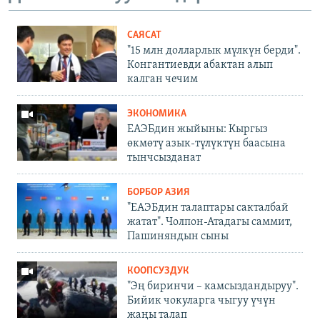
САЯСАТ
"15 млн долларлык мүлкүн берди".
Конгантиевди абактан алып
калган чечим
ЭКОНОМИКА
ЕАЭБдин жыйыны: Кыргыз
өкмөтү азык-түлүктүн баасына
тынчсызданат
БОРБОР АЗИЯ
"ЕАЭБдин талаптары сакталбай
жатат". Чолпон-Атадагы саммит,
Пашиняндын сыны
КООПСУЗДУК
"Эң биринчи – камсыздандыруу".
Бийик чокуларга чыгуу үчүн
жаңы талап