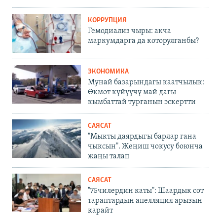
КОРРУПЦИЯ
Гемодиализ чыры: акча
маркумдарга да которулганбы?
ЭКОНОМИКА
Мунай базарындагы каатчылык:
Өкмөт күйүүчү май дагы
кымбаттай турганын эскертти
САЯСАТ
"Мыкты даярдыгы барлар гана
чыксын". Жеңиш чокусу боюнча
жаңы талап
САЯСАТ
"75чилердин каты": Шаардык сот
тараптардын апелляция арызын
карайт