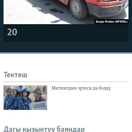
20
Тектеш
Митингдин эртеси да болду
Дагы кызыктуу баяндар