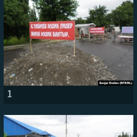
ОНЛАЙН ШЕРИНЕ
ЭЖЕ-СИҢДИЛЕР
АЗАТТЫК+
ЫҢГАЙСЫЗ СУРООЛОР
ЭЕ/АРнун бардык сайттары
1