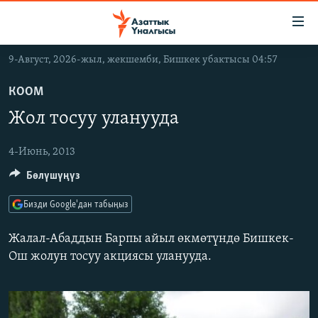
Линктер
Мазмунга
өтүңүз
9-Август, 2026-жыл, жекшемби, Бишкек убактысы 04:57
Навигацияга
ЖАҢЫЛЫКТАР
өтүңүз
КООМ
КЫРГЫЗСТАН
Издөөгө
Жол тосуу уланууда
салыңыз
ДҮЙНӨ
КЫРГЫЗСТАН
УКРАИНА
4-Июнь, 2013
САЯСАТ
ДҮЙНӨ
Бөлүшүңүз
АТАЙЫН ИЛИКТӨӨ
ЭКОНОМИКА
БОРБОР АЗИЯ
ТВ ПРОГРАММАЛАР
МАДАНИЯТ
Бизди Google'дан табыңыз
ПОДКАСТ
БҮГҮН АЗАТТЫКТА
Жалал-Абаддын Барпы айыл өкмөтүндө Бишкек-
ӨЗГӨЧӨ ПИКИР
ЭКСПЕРТТЕР ТАЛДАЙТ
Ош жолун тосуу акциясы уланууда.
БИЗ ЖАНА ДҮЙНӨ
Русский
ДАНИСТЕ