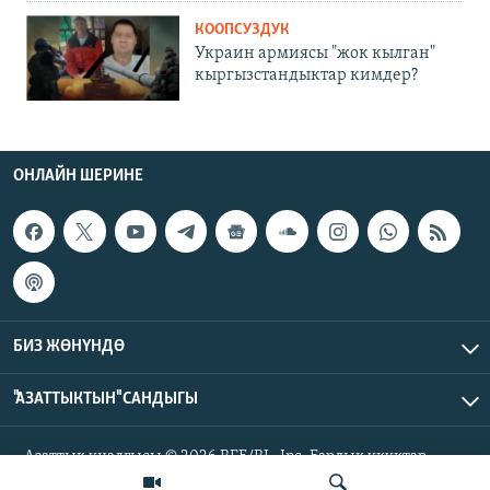
КООПСУЗДУК
Украин армиясы "жок кылган"
кыргызстандыктар кимдер?
ОНЛАЙН ШЕРИНЕ
БИЗ ЖӨНҮНДӨ
"АЗАТТЫКТЫН" САНДЫГЫ
Азаттык үналгысы © 2026 RFE/RL, Inc. Бардык укуктар
корголгон.