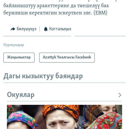
байланыштуу аракеттерине да тиешелүү баа
берилиши керектигин эскерткен эле. (EBM)
Бөлүшүңүз
Катталыңыз
Куржундар
Жаңылыктар
Azattyk Үналгысы Facebook
Дагы кызыктуу баяндар
Окуялар