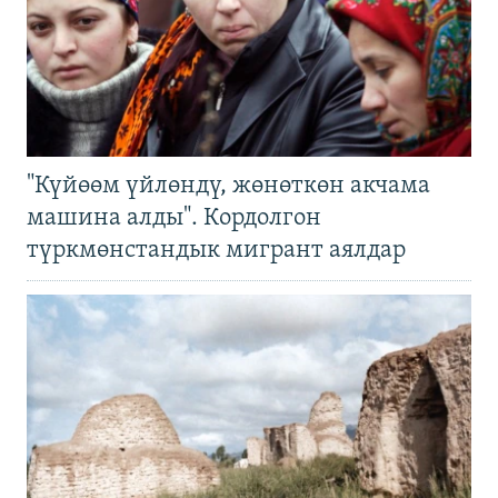
"Күйөөм үйлөндү, жөнөткөн акчама
машина алды". Кордолгон
түркмөнстандык мигрант аялдар