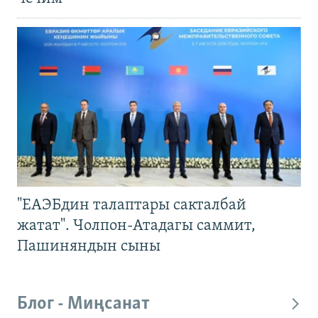
"ЕАЭБдин талаптары сакталбай
жатат". Чолпон-Атадагы саммит,
Пашиняндын сыны
Блог - Миңсанат