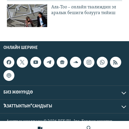
Ала-Тоо – онлайн таалимдин эл
аралык бешиги болууга тийиш
ОНЛАЙН ШЕРИНЕ
БИЗ ЖӨНҮНДӨ
"АЗАТТЫКТЫН" САНДЫГЫ
Азаттык үналгысы © 2026 RFE/RL, Inc. Бардык укуктар
корголгон.