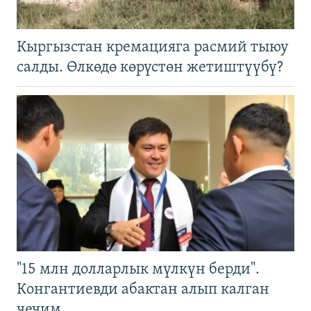
Кыргызстан кремацияга расмий тыюу
салды. Өлкөдө көрүстөн жетиштүүбү?
"15 млн долларлык мүлкүн берди".
Конгантиевди абактан алып калган
чечим