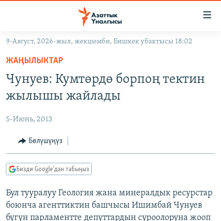
Линктер
Мазмунга
өтүңүз
9-Август, 2026-жыл, жекшемби, Бишкек убактысы 18:02
Навигацияга
ЖАҢЫЛЫКТАР
өтүңүз
ЖАҢЫЛЫКТАР
КЫРГЫЗСТАН
Издөөгө
Чунуев: Кумтөрдө борпоң тектин
салыңыз
ДҮЙНӨ
КЫРГЫЗСТАН
жылышы жайлады
УКРАИНА
САЯСАТ
ДҮЙНӨ
5-Июнь, 2013
АТАЙЫН ИЛИКТӨӨ
ЭКОНОМИКА
БОРБОР АЗИЯ
ТВ ПРОГРАММАЛАР
Бөлүшүңүз
МАДАНИЯТ
ПОДКАСТ
БҮГҮН АЗАТТЫКТА
Бизди Google'дан табыңыз
ӨЗГӨЧӨ ПИКИР
ЭКСПЕРТТЕР ТАЛДАЙТ
Бул тууралуу Геология жана минералдык ресурстар
БИЗ ЖАНА ДҮЙНӨ
Русский
боюнча агенттиктин башчысы Ишимбай Чунуев
ДАНИСТЕ
бүгүн парламентте депуттардын суроолоруна жооп