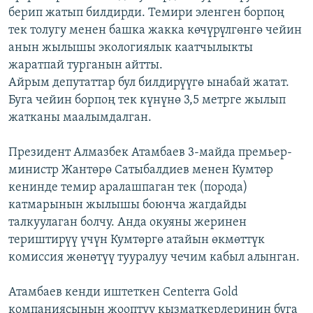
берип жатып билдирди. Темири эленген борпоң
ОНЛАЙН ШЕРИНЕ
ЭЖЕ-СИҢДИЛЕР
тек толугу менен башка жакка көчүрүлгөнгө чейин
АЗАТТЫК+
анын жылышы экологиялык каатчылыкты
ЫҢГАЙСЫЗ СУРООЛОР
жаратпай турганын айтты.
Айрым депутаттар бул билдирүүгө ынабай жатат.
Буга чейин борпоң тек күнүнө 3,5 метрге жылып
ЭЕ/АРнун бардык сайттары
жатканы маалымдалган.
Президент Алмазбек Атамбаев 3-майда премьер-
министр Жантөрө Сатыбалдиев менен Кумтөр
кенинде темир аралашпаган тек (порода)
катмарынын жылышы боюнча жагдайды
талкуулаган болчу. Анда окуяны жеринен
териштирүү үчүн Кумтөргө атайын өкмөттүк
комиссия жөнөтүү тууралуу чечим кабыл алынган.
Атамбаев кенди иштеткен Centerra Gold
компаниясынын жооптуу кызматкерлеринин буга