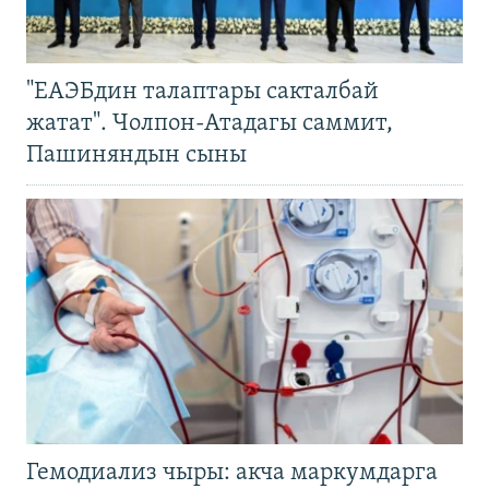
"ЕАЭБдин талаптары сакталбай
жатат". Чолпон-Атадагы саммит,
Пашиняндын сыны
Гемодиализ чыры: акча маркумдарга