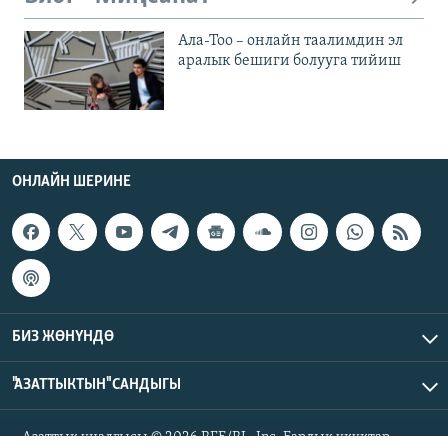
Ала-Тоо – онлайн таалимдин эл
аралык бешиги болууга тийиш
ОНЛАЙН ШЕРИНЕ
БИЗ ЖӨНҮНДӨ
"АЗАТТЫКТЫН" САНДЫГЫ
Азаттык үналгысы © 2026 RFE/RL, Inc. Бардык укуктар