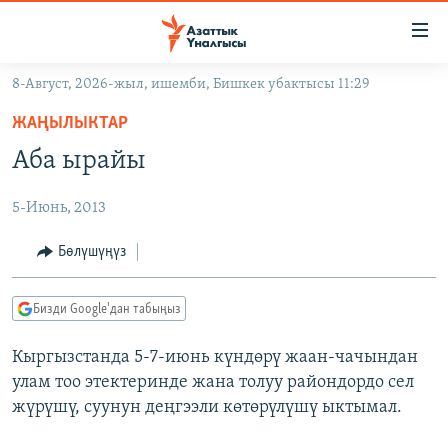
Линктер
Мазмунга
өтүңүз
8-Август, 2026-жыл, ишемби, Бишкек убактысы 11:29
Навигацияга
ЖАҢЫЛЫКТАР
өтүңүз
ЖАҢЫЛЫКТАР
КЫРГЫЗСТАН
Издөөгө
Аба ырайы
салыңыз
ДҮЙНӨ
КЫРГЫЗСТАН
5-Июнь, 2013
УКРАИНА
САЯСАТ
ДҮЙНӨ
АТАЙЫН ИЛИКТӨӨ
ЭКОНОМИКА
БОРБОР АЗИЯ
Бөлүшүңүз
ТВ ПРОГРАММАЛАР
МАДАНИЯТ
Бизди Google'дан табыңыз
ПОДКАСТ
БҮГҮН АЗАТТЫКТА
Кыргызстанда 5-7-июнь күндөрү жаан-чачындан
ӨЗГӨЧӨ ПИКИР
ЭКСПЕРТТЕР ТАЛДАЙТ
улам тоо этектеринде жана толуу райондордо сел
БИЗ ЖАНА ДҮЙНӨ
жүрүшү, суунун деңгээли көтөрүлүшү ыктымал.
Русский
ДАНИСТЕ