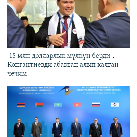
"15 млн долларлык мүлкүн берди".
Конгантиевди абактан алып калган
чечим