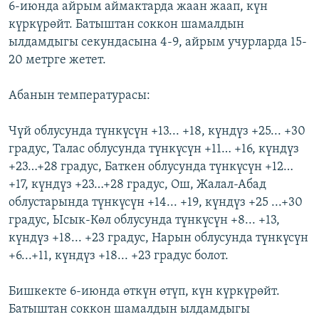
6-июнда айрым аймактарда жаан жаап, күн
ОНЛАЙН ШЕРИНЕ
ЭЖЕ-СИҢДИЛЕР
күркүрөйт. Батыштан соккон шамалдын
АЗАТТЫК+
ылдамдыгы секундасына 4-9, айрым учурларда 15-
20 метрге жетет.
ЫҢГАЙСЫЗ СУРООЛОР
Абанын температурасы:
ЭЕ/АРнун бардык сайттары
Чүй облусунда түнкүсүн +13... +18, күндүз +25... +30
градус, Талас облусунда түнкүсүн +11… +16, күндүз
+23…+28 градус, Баткен облусунда түнкүсүн +12…
+17, күндүз +23…+28 градус, Ош, Жалал-Абад
облустарында түнкүсүн +14... +19, күндүз +25 ...+30
градус, Ысык-Көл облусунда түнкүсүн +8... +13,
күндүз +18... +23 градус, Нарын облусунда түнкүсүн
+6...+11, күндүз +18... +23 градус болот.
Бишкекте 6-июнда өткүн өтүп, күн күркүрөйт.
Батыштан соккон шамалдын ылдамдыгы