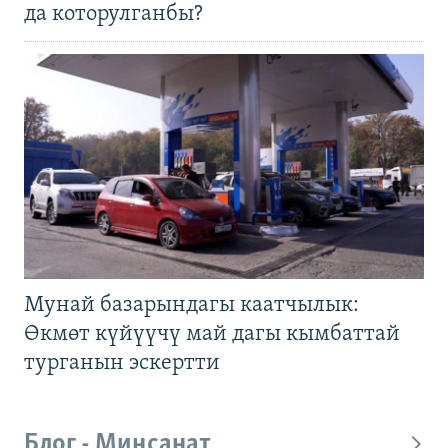
да которулганбы?
Мунай базарындагы каатчылык:
Өкмөт күйүүчү май дагы кымбаттай
турганын эскертти
Блог - Миңсанат