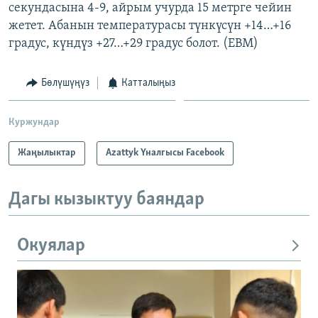
секундасына 4-9, айрым учурда 15 метрге чейин
жетет. Абанын температурасы түнкүсүн +14…+16
градус, күндүз +27…+29 градус болот. (EBM)
Бөлүшүңүз
Катталыңыз
Куржундар
Жаңылыктар
Azattyk Үналгысы Facebook
Дагы кызыктуу баяндар
Окуялар