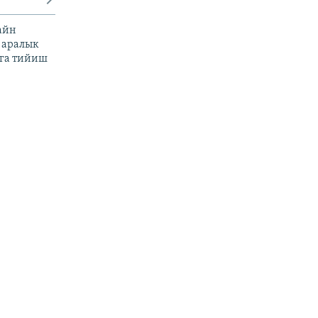
айн
 аралык
га тийиш