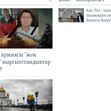
Ала-Тоо – онл
таалимдин эл
бешиги болуу
 армиясы "жок
" кыргызстандыктар
?