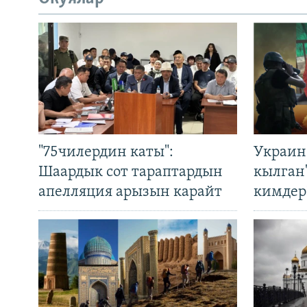
"75чилердин каты":
Украин
Шаардык сот тараптардын
кылган
апелляция арызын карайт
кимдер