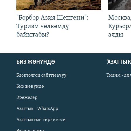
"Борбор Азия Шенгени":
Москва
Туризм чөлкөмдү
Курьер
байытабы?
алды
БИЗ ЖӨНҮНДӨ
"АЗАТТЫ
Блоктолгон сайтты ачуу
Тилим - ди
Биз жөнүндө
Русский
Эрежелер
Азаттык - WhatsApp
ОНЛАЙН ШЕРИНЕ
Азаттыктын тиркемеси