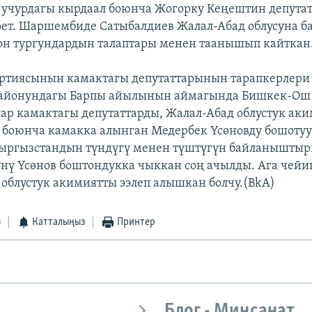
 учурдагы кырдаал боюнча Жогорку Кеңештин депута
ет. Шаршембиде Сатыбалдиев Жалал-Абад облусуна б
он тургундардын талаптары менен таанышып кайткан
артиясынын камактагы депутаттарынын тарапкерлери
 районундагы Барпы айылынын аймагында Бишкек-Ош 
ар камактагы депутаттарды, Жалал-Абад облустук ак
 боюнча камакка алынган Медербек Үсөновду бошотуу
ыргызстандын түндүгү менен түштүгүн байланыштыр
ү Үсөнов боштондукка чыккан соң ачылды. Ага чейи
облустук акимиятты ээлеп алышкан болчу.(BkA)
з
Катталыңыз
Принтер
Блог - Миңсанат