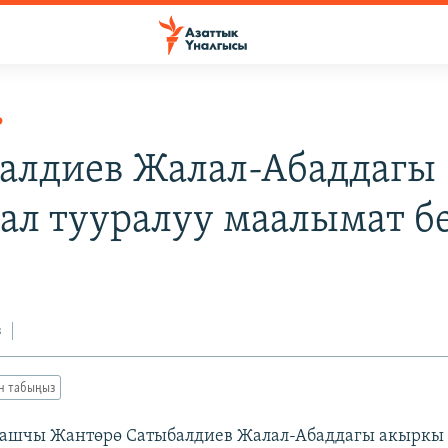
Р
алдиев Жалал-Абаддагы
ал тууралуу маалымат б
з
ан табыңыз
башчы Жантөрө Сатыбалдиев Жалал-Абаддагы акыркы