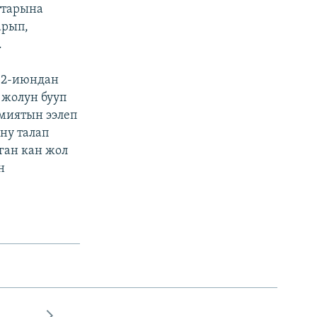
ттарына
арып,
.
 2-июндан
жолун бууп
имиятын ээлеп
ну талап
ган кан жол
н