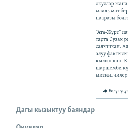
ЭЖЕ-СИҢДИЛЕР
окуялар жана
маалымат бер
АЗАТТЫК+
нааразы болг
ЫҢГАЙСЫЗ СУРООЛОР
“Ата-Журт” п
тарта Сузак
салышкан. Ал
алуу фактысы
кылышкан. К
шаршемби күн
митингчилер 
Бөлүшүңү
Дагы кызыктуу баяндар
Окуялар