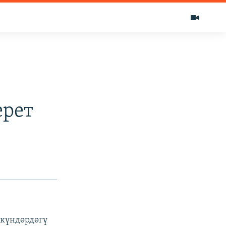
ерет
 күндөрдөгү