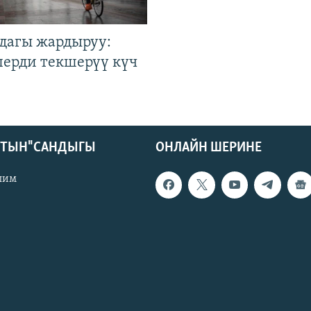
дагы жардыруу:
лерди текшерүү күч
КТЫН" САНДЫГЫ
ОНЛАЙН ШЕРИНЕ
лим