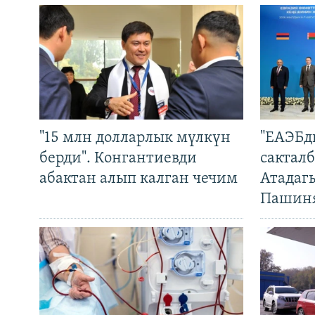
"15 млн долларлык мүлкүн
"ЕАЭБд
берди". Конгантиевди
сакталб
абактан алып калган чечим
Атадаг
Пашин