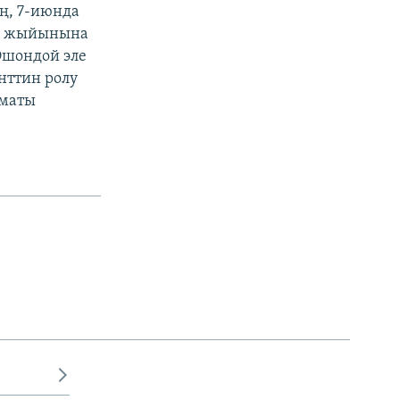
ең, 7-июнда
чү жыйынына
Ошондой эле
нттин ролу
зматы