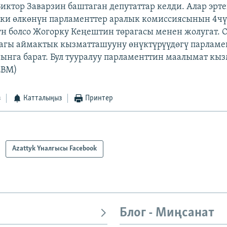
Виктор Заварзин баштаган депутаттар келди. Алар эрт
эки өлкөнүн парламенттер аралык комиссиясынын 4
үн болсо Жогорку Кеңештин төрагасы менен жолугат. 
агы аймактык кызматташууну өнүктүрүүдөгү парламе
ынга барат. Бул тууралуу парламенттин маалымат кы
EBM)
з
Катталыңыз
Принтер
Azattyk Үналгысы Facebook
Блог - Миңсанат