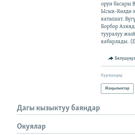
ЭЖЕ-СИҢДИЛЕР
орун басары 
Ысык-Көлдө 
АЗАТТЫК+
катышат. Бүг
ЫҢГАЙСЫЗ СУРООЛОР
Борбор Азияд
тууралуу жый
кабарлады. (
Бөлүшүңү
Куржундар
Жаңылыктар
Дагы кызыктуу баяндар
Окуялар