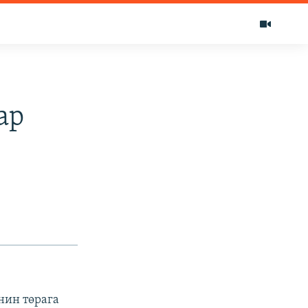
ар
нин төрага