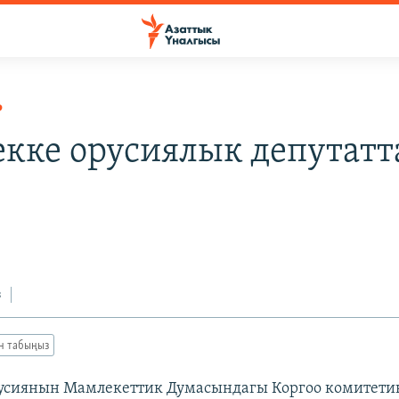
Р
кке орусиялык депутатт
з
ан табыңыз
усиянын Мамлекеттик Думасындагы Коргоо комитети