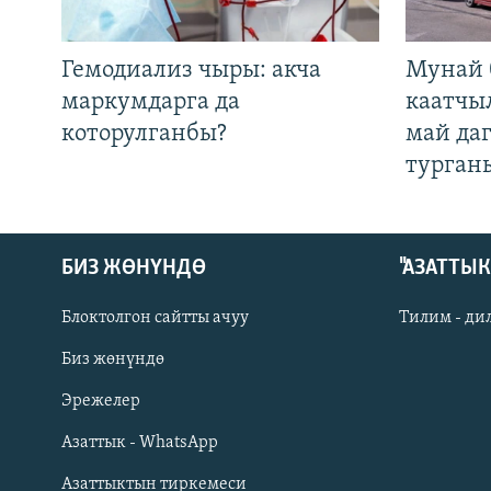
Гемодиализ чыры: акча
Мунай 
маркумдарга да
каатчы
которулганбы?
май да
турган
БИЗ ЖӨНҮНДӨ
"АЗАТТЫ
Блоктолгон сайтты ачуу
Тилим - ди
Биз жөнүндө
Русский
Эрежелер
Азаттык - WhatsApp
ОНЛАЙН ШЕРИНЕ
Азаттыктын тиркемеси