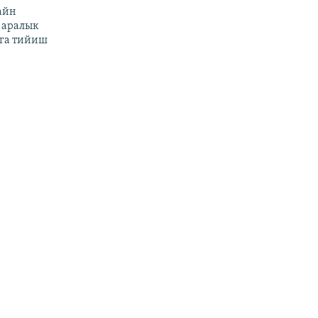
айн
 аралык
га тийиш