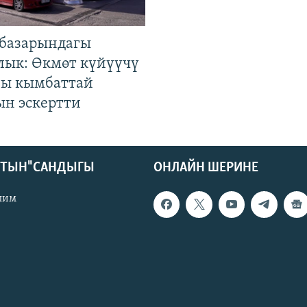
базарындагы
лык: Өкмөт күйүүчү
гы кымбаттай
ын эскертти
КТЫН" САНДЫГЫ
ОНЛАЙН ШЕРИНЕ
лим