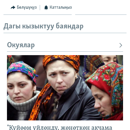
Бөлүшүңүз
Катталыңыз
Дагы кызыктуу баяндар
Окуялар
"Күйөөм үйлөндү, жөнөткөн акчама