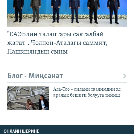
"ЕАЭБдин талаптары сакталбай
жатат". Чолпон-Атадагы саммит,
Пашиняндын сыны
Блог - Миңсанат
Ала-Тоо – онлайн таалимдин эл
аралык бешиги болууга тийиш
ОНЛАЙН ШЕРИНЕ