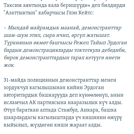
Таксим аянтында кала беришүүдө» деп билдирди
ОНЛАЙН ШЕРИНЕ
ЭЖЕ-СИҢДИЛЕР
"Азаттыктын" кабарчысы Глэн Кейтс:
АЗАТТЫК+
ЫҢГАЙСЫЗ СУРООЛОР
–
Мындай майрамдык маанай, демонстранттар
шам-шум этип, сыра ичип, өргүп жатышат.
Түркиянын өкмөт башчысы Режеп Тайып Эрдоган
ЭЕ/АРнун бардык сайттары
бардык демонстрацияларды токтоткула дебедиби,
бирок демонстранттардын тарап кетүүгө ниети
жок
.
31-майда полициянын демонстранттар менен
зордукчул кагылышынан кийин Эрдоган
авторитардык башкарууда деп күнөөлөнүп, анын
исламчыл АК партиясына нааразылык күч алды.
Өтүп бараткан аптада Стамбул, Анкара, башка
шаарлардагы кагылыштарда үч кишинин өмүрү
кыйылып, жүздөгөн киши жараат алды.