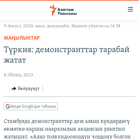
Линктер
Мазмунга
өтүңүз
9-Август, 2026-жыл, жекшемби, Бишкек убактысы 14:38
Навигацияга
ЖАҢЫЛЫКТАР
өтүңүз
ЖАҢЫЛЫКТАР
КЫРГЫЗСТАН
Издөөгө
Түркия: демонстранттар тарабай
салыңыз
ДҮЙНӨ
КЫРГЫЗСТАН
жатат
УКРАИНА
САЯСАТ
ДҮЙНӨ
8-Июнь, 2013
АТАЙЫН ИЛИКТӨӨ
ЭКОНОМИКА
БОРБОР АЗИЯ
ТВ ПРОГРАММАЛАР
Бөлүшүңүз
МАДАНИЯТ
ПОДКАСТ
БҮГҮН АЗАТТЫКТА
Бизди Google'дан табыңыз
ӨЗГӨЧӨ ПИКИР
ЭКСПЕРТТЕР ТАЛДАЙТ
Стамбулда демонстранттар дем алыш күндөрдөгү
БИЗ ЖАНА ДҮЙНӨ
Русский
өкмөткө каршы нааразылык акциясын улантып
ДАНИСТЕ
жатышат. «Алар толкундоолордун чордону болгон