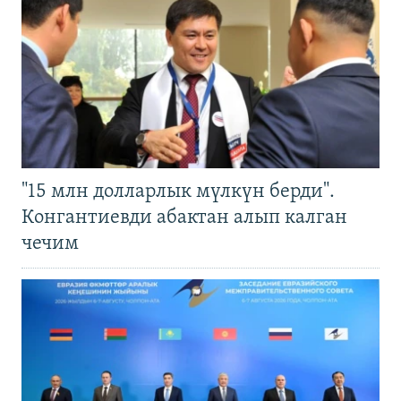
"15 млн долларлык мүлкүн берди".
Конгантиевди абактан алып калган
чечим