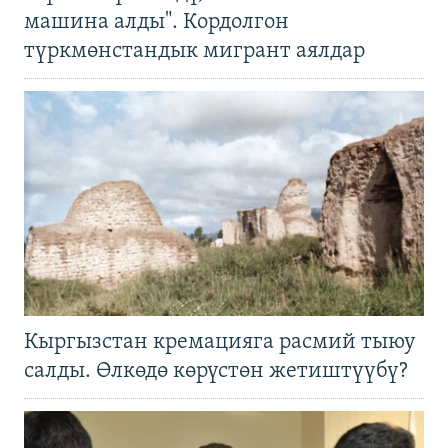
машина алды". Кордолгон
түркмөнстандык мигрант аялдар
Кыргызстан кремацияга расмий тыюу
салды. Өлкөдө көрүстөн жетиштүүбү?