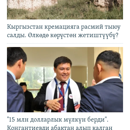
Кыргызстан кремацияга расмий тыюу
салды. Өлкөдө көрүстөн жетиштүүбү?
"15 млн долларлык мүлкүн берди".
Конгантиевди абактан алып калган