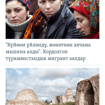
"Күйөөм үйлөндү, жөнөткөн акчама
машина алды". Кордолгон
түркмөнстандык мигрант аялдар