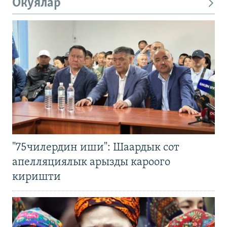
Окуялар
"75чилердин иши": Шаардык сот
апелляциялык арызды кароого
киришти