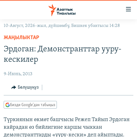
Линктер
Мазмунга
өтүңүз
10-Август, 2026-жыл, дүйшөмбү, Бишкек убактысы 14:28
Навигацияга
ЖАҢЫЛЫКТАР
өтүңүз
ЖАҢЫЛЫКТАР
КЫРГЫЗСТАН
Издөөгө
Эрдоган: Демонстранттар ууру-
салыңыз
ДҮЙНӨ
КЫРГЫЗСТАН
кескилер
УКРАИНА
САЯСАТ
ДҮЙНӨ
9-Июнь, 2013
АТАЙЫН ИЛИКТӨӨ
ЭКОНОМИКА
БОРБОР АЗИЯ
ТВ ПРОГРАММАЛАР
Бөлүшүңүз
МАДАНИЯТ
ПОДКАСТ
БҮГҮН АЗАТТЫКТА
Бизди Google'дан табыңыз
ӨЗГӨЧӨ ПИКИР
ЭКСПЕРТТЕР ТАЛДАЙТ
Түркиянын өкмөт башчысы Режеп Тайып Эрдоган
БИЗ ЖАНА ДҮЙНӨ
Русский
кайрадан өз бийлигине каршы чыккан
ДАНИСТЕ
демонстранттарды «ууру-кески» деп айыптады.