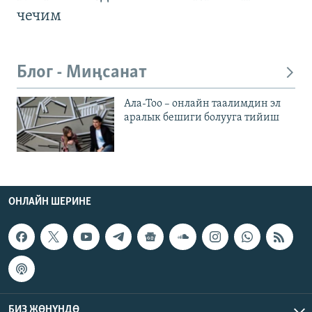
чечим
Блог - Миңсанат
Ала-Тоо – онлайн таалимдин эл
аралык бешиги болууга тийиш
ОНЛАЙН ШЕРИНЕ
БИЗ ЖӨНҮНДӨ