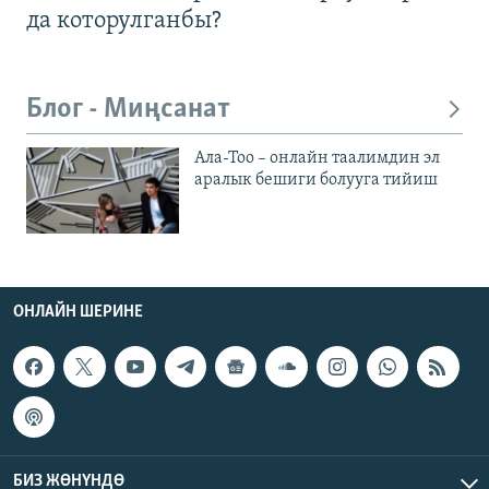
да которулганбы?
Блог - Миңсанат
Ала-Тоо – онлайн таалимдин эл
аралык бешиги болууга тийиш
ОНЛАЙН ШЕРИНЕ
БИЗ ЖӨНҮНДӨ