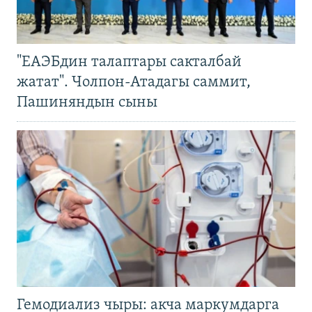
"ЕАЭБдин талаптары сакталбай
жатат". Чолпон-Атадагы саммит,
Пашиняндын сыны
Гемодиализ чыры: акча маркумдарга