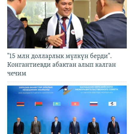
"15 млн долларлык мүлкүн берди".
Конгантиевди абактан алып калган
чечим