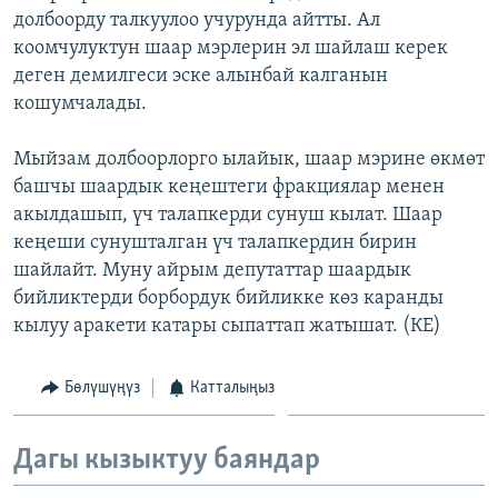
долбоорду талкуулоо учурунда айтты. Ал
ОНЛАЙН ШЕРИНЕ
ЭЖЕ-СИҢДИЛЕР
коомчулуктун шаар мэрлерин эл шайлаш керек
АЗАТТЫК+
деген демилгеси эске алынбай калганын
ЫҢГАЙСЫЗ СУРООЛОР
кошумчалады.
Мыйзам долбоорлорго ылайык, шаар мэрине өкмөт
ЭЕ/АРнун бардык сайттары
башчы шаардык кеңештеги фракциялар менен
акылдашып, үч талапкерди сунуш кылат. Шаар
кеңеши сунушталган үч талапкердин бирин
шайлайт. Муну айрым депутаттар шаардык
бийликтерди борбордук бийликке көз каранды
кылуу аракети катары сыпаттап жатышат. (КЕ)
Бөлүшүңүз
Катталыңыз
Дагы кызыктуу баяндар