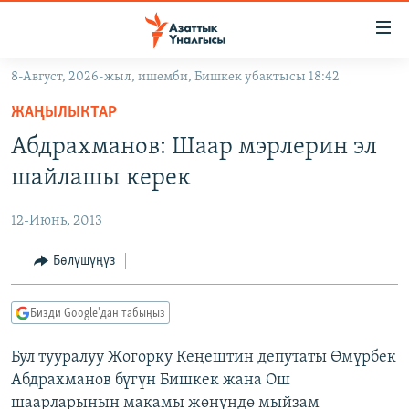
Линктер
Мазмунга
өтүңүз
8-Август, 2026-жыл, ишемби, Бишкек убактысы 18:42
Навигацияга
ЖАҢЫЛЫКТАР
өтүңүз
ЖАҢЫЛЫКТАР
КЫРГЫЗСТАН
Издөөгө
Абдрахманов: Шаар мэрлерин эл
салыңыз
ДҮЙНӨ
КЫРГЫЗСТАН
шайлашы керек
УКРАИНА
САЯСАТ
ДҮЙНӨ
12-Июнь, 2013
АТАЙЫН ИЛИКТӨӨ
ЭКОНОМИКА
БОРБОР АЗИЯ
ТВ ПРОГРАММАЛАР
Бөлүшүңүз
МАДАНИЯТ
ПОДКАСТ
БҮГҮН АЗАТТЫКТА
Бизди Google'дан табыңыз
ӨЗГӨЧӨ ПИКИР
ЭКСПЕРТТЕР ТАЛДАЙТ
Бул тууралуу Жогорку Кеңештин депутаты Өмүрбек
БИЗ ЖАНА ДҮЙНӨ
Русский
Абдрахманов бүгүн Бишкек жана Ош
ДАНИСТЕ
шаарларынын макамы жөнүндө мыйзам