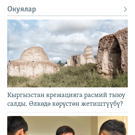
Окуялар
Кыргызстан кремацияга расмий тыюу
салды. Өлкөдө көрүстөн жетиштүүбү?