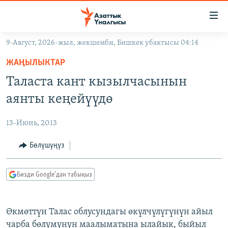
Линктер
Мазмунга
өтүңүз
9-Август, 2026-жыл, жекшемби, Бишкек убактысы 04:14
Навигацияга
ЖАҢЫЛЫКТАР
өтүңүз
ЖАҢЫЛЫКТАР
КЫРГЫЗСТАН
Издөөгө
Таласта кант кызылчасынын
салыңыз
ДҮЙНӨ
КЫРГЫЗСТАН
аянты кеңейүүдө
УКРАИНА
САЯСАТ
ДҮЙНӨ
13-Июнь, 2013
АТАЙЫН ИЛИКТӨӨ
ЭКОНОМИКА
БОРБОР АЗИЯ
ТВ ПРОГРАММАЛАР
Бөлүшүңүз
МАДАНИЯТ
ПОДКАСТ
БҮГҮН АЗАТТЫКТА
Бизди Google'дан табыңыз
ӨЗГӨЧӨ ПИКИР
ЭКСПЕРТТЕР ТАЛДАЙТ
БИЗ ЖАНА ДҮЙНӨ
Русский
Өкмөттүн Талас облусундагы өкүлчүлүгүнүн айыл
ДАНИСТЕ
чарба бөлүмүнүн маалыматына ылайык, быйыл