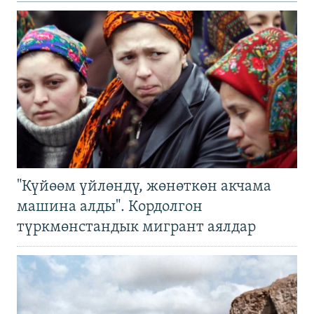
"Күйөөм үйлөндү, жөнөткөн акчама
машина алды". Кордолгон
түркмөнстандык мигрант аялдар