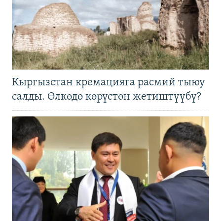
Кыргызстан кремацияга расмий тыюу
салды. Өлкөдө көрүстөн жетиштүүбү?