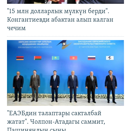
"15 млн долларлык мүлкүн берди".
Конгантиевди абактан алып калган
чечим
"ЕАЭБдин талаптары сакталбай
жатат". Чолпон-Атадагы саммит,
Пашиняндын сыны