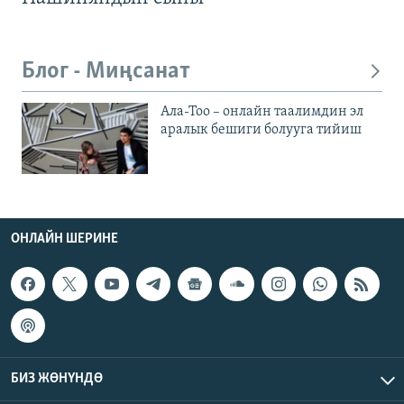
Блог - Миңсанат
Ала-Тоо – онлайн таалимдин эл
аралык бешиги болууга тийиш
ОНЛАЙН ШЕРИНЕ
БИЗ ЖӨНҮНДӨ