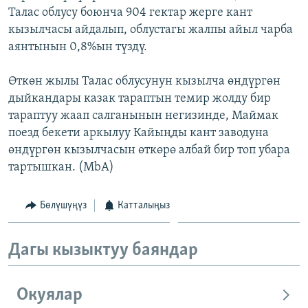
Талас облусу боюнча 904 гектар жерге кант
ОНЛАЙН ШЕРИНЕ
ЭЖЕ-СИҢДИЛЕР
кызылчасы айдалып, облустагы жалпы айыл чарба
АЗАТТЫК+
аянтынын 0,8%ын түздү.
ЫҢГАЙСЫЗ СУРООЛОР
Өткөн жылы Талас облусунун кызылча өндүргөн
дыйкандары казак тараптын темир жолду бир
ЭЕ/АРнун бардык сайттары
тараптуу жаап салганынын негизинде, Маймак
поезд бекети аркылуу Кайыңды кант заводуна
өндүргөн кызылчасын өткөрө албай бир топ убара
тартышкан. (MbA)
Бөлүшүңүз
Катталыңыз
Дагы кызыктуу баяндар
Окуялар