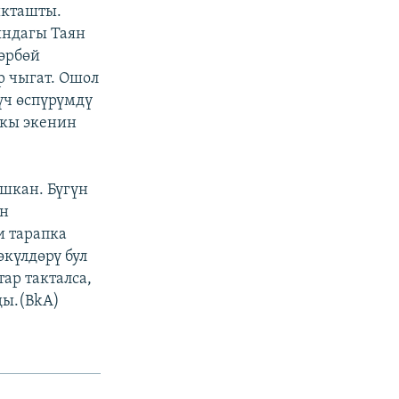
ыкташты.
ындагы Таян
өрбөй
р чыгат. Ошол
үч өспүрүмдү
ыкы экенин
шкан. Бүгүн
ын
и тарапка
күлдөрү бул
ар такталса,
ды.(BkA)