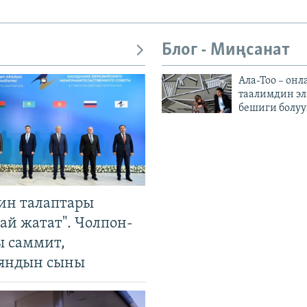
Блог - Миңсанат
Ала-Тоо – онл
таалимдин эл
бешиги болуу
ин талаптары
ай жатат". Чолпон-
ы саммит,
яндын сыны