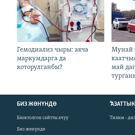
Гемодиализ чыры: акча
Мунай 
маркумдарга да
каатчы
которулганбы?
май да
турган
БИЗ ЖӨНҮНДӨ
"АЗАТТЫ
Блоктолгон сайтты ачуу
Тилим - ди
Биз жөнүндө