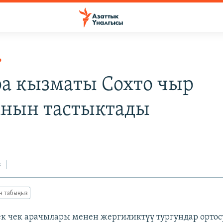
Р
ра кызматы Cохто чыр
нын тастыктады
з
ан табыңыз
ек чек арачылары менен жергиликтүү тургундар орто