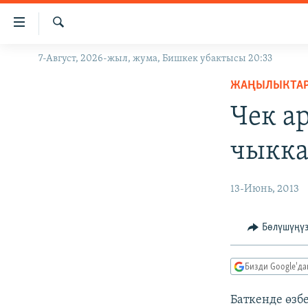
Линктер
Мазмунга
өтүңүз
Издөө
7-Август, 2026-жыл, жума, Бишкек убактысы 20:33
ЖАҢЫЛЫКТАР
Навигацияга
өтүңүз
ЖАҢЫЛЫКТА
КЫРГЫЗСТАН
Издөөгө
Чек а
ДҮЙНӨ
КЫРГЫЗСТАН
салыңыз
УКРАИНА
САЯСАТ
ДҮЙНӨ
чыкка
АТАЙЫН ИЛИКТӨӨ
ЭКОНОМИКА
БОРБОР АЗИЯ
ТВ ПРОГРАММАЛАР
МАДАНИЯТ
13-Июнь, 2013
ПОДКАСТ
БҮГҮН АЗАТТЫКТА
Бөлүшүңү
ӨЗГӨЧӨ ПИКИР
ЭКСПЕРТТЕР ТАЛДАЙТ
БИЗ ЖАНА ДҮЙНӨ
Бизди Google'д
ДАНИСТЕ
Баткенде өзб