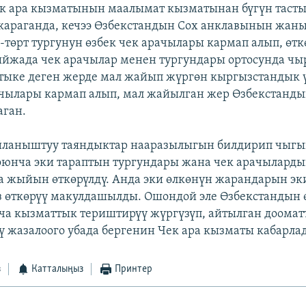
к ара кызматынын маалымат кызматынан бүгүн таст
араганда, кечээ Өзбекстандын Сох анклавынын жан
төрт тургунун өзбек чек арачылары кармап алып, өтк
йжада чек арачылар менен тургундары ортосунда чы
атыке деген жерде мал жайып жүргөн кыргызстандык 
ачылары кармап алып, мал жайылган жер Өзбекстанд
аган.
айланыштуу таяндыктар нааразылыгын билдирип чыгы
боюнча эки тараптын тургундары жана чек арачылард
 жыйын өткөрүлдү. Анда эки өлкөнүн жарандарын эк
з өткөрүү макулдашылды. Ошондой эле Өзбекстандын ө
ча кызматтык териштирүү жүргүзүп, айтылган дооматт
ү жазалоого убада бергенин Чек ара кызматы кабарла
з
Катталыңыз
Принтер