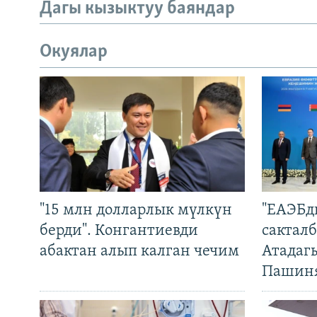
Дагы кызыктуу баяндар
Окуялар
"15 млн долларлык мүлкүн
"ЕАЭБд
берди". Конгантиевди
сакталб
абактан алып калган чечим
Атадаг
Пашин