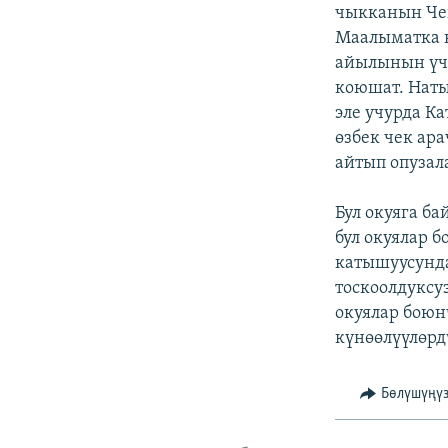
ЭЖЕ-СИҢДИЛЕР
чыкканын Че
Маалыматка к
АЗАТТЫК+
айылынын үч-
ЫҢГАЙСЫЗ СУРООЛОР
коюшат. Наты
эле учурда К
өзбек чек ар
айтып опузал
Бул окуяга б
бул окуялар 
катышуусунда
тоскоолдуксу
окуялар боюн
күнөөлүүлөрд
Бөлүшүңү