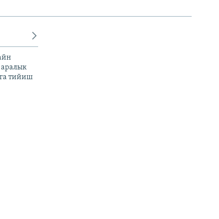
айн
 аралык
га тийиш