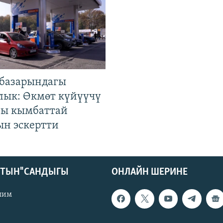
базарындагы
лык: Өкмөт күйүүчү
гы кымбаттай
ын эскертти
КТЫН" САНДЫГЫ
ОНЛАЙН ШЕРИНЕ
лим