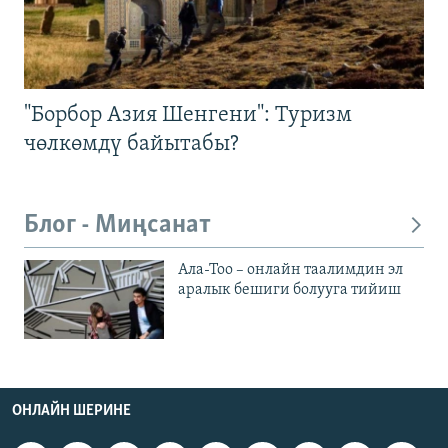
"Борбор Азия Шенгени": Туризм
чөлкөмдү байытабы?
Блог - Миңсанат
Ала-Тоо – онлайн таалимдин эл
аралык бешиги болууга тийиш
ОНЛАЙН ШЕРИНЕ