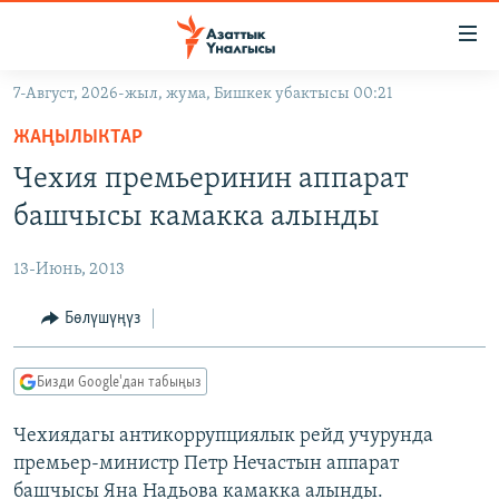
Линктер
Мазмунга
өтүңүз
7-Август, 2026-жыл, жума, Бишкек убактысы 00:21
Навигацияга
ЖАҢЫЛЫКТАР
өтүңүз
ЖАҢЫЛЫКТАР
КЫРГЫЗСТАН
Издөөгө
Чехия премьеринин аппарат
салыңыз
ДҮЙНӨ
КЫРГЫЗСТАН
башчысы камакка алынды
УКРАИНА
САЯСАТ
ДҮЙНӨ
13-Июнь, 2013
АТАЙЫН ИЛИКТӨӨ
ЭКОНОМИКА
БОРБОР АЗИЯ
ТВ ПРОГРАММАЛАР
Бөлүшүңүз
МАДАНИЯТ
ПОДКАСТ
БҮГҮН АЗАТТЫКТА
Бизди Google'дан табыңыз
ӨЗГӨЧӨ ПИКИР
ЭКСПЕРТТЕР ТАЛДАЙТ
Чехиядагы антикоррупциялык рейд учурунда
БИЗ ЖАНА ДҮЙНӨ
Русский
премьер-министр Петр Нечастын аппарат
ДАНИСТЕ
башчысы Яна Надьова камакка алынды.