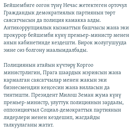
Бейшембиге оогон түнү Нечас жетектеген орточул
ОНЛАЙН ШЕРИНЕ
ЭЖЕ-СИҢДИЛЕР
Граждандык демократиялык партиянын төрт
АЗАТТЫК+
саясатчысын да полиция камакка алды.
ЫҢГАЙСЫЗ СУРООЛОР
Антикоррупциялык кызматтын башчысы жана эки
прокурор бейшемби күнү премьер-министр менен
анын кабинетинде кездешти. Бирок жолугушууда
ЭЕ/АРнун бардык сайттары
эмне сөз болгону маалымдалбады.
Полициянын атайын күчтөрү Коргоо
министрлигин, Прага шаардык мэриясын жана
кармалган саясатчылар менен жакын эки
бизнесмендин кеңсесин жана вилласын да
тинтишти. Президент Милош Земан жума күнү
премьер-министр, улуттук полициянын зардалы,
оппозициячыл Социал-демократтык партиянын
лидерлери менен кездешип, жагдайды
талкуулаганы жатат.