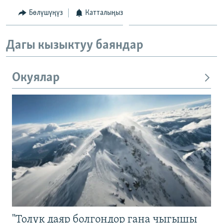
Бөлүшүңүз
Катталыңыз
Дагы кызыктуу баяндар
Окуялар
"Толук даяр болгондор гана чыгышы