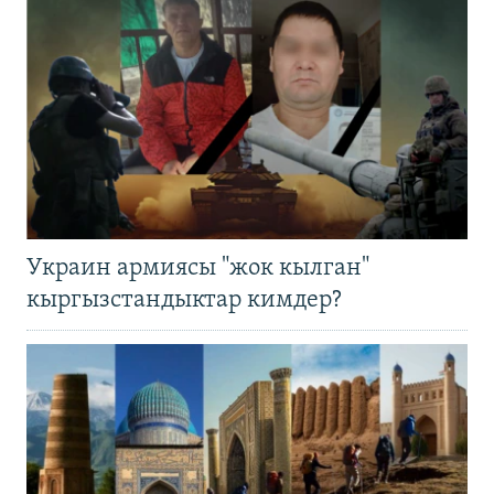
Украин армиясы "жок кылган"
кыргызстандыктар кимдер?