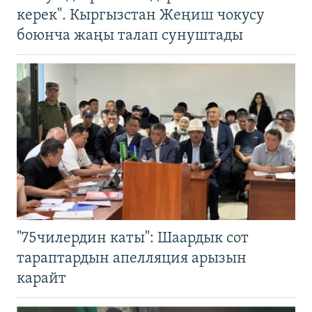
керек". Кыргызстан Жеңиш чокусу
боюнча жаңы талап сунуштады
"75чилердин каты": Шаардык сот
тараптардын апелляция арызын
карайт