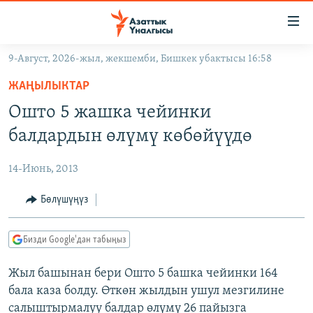
Линктер
Мазмунга
өтүңүз
9-Август, 2026-жыл, жекшемби, Бишкек убактысы 16:58
Навигацияга
ЖАҢЫЛЫКТАР
өтүңүз
ЖАҢЫЛЫКТАР
КЫРГЫЗСТАН
Издөөгө
Ошто 5 жашка чейинки
салыңыз
ДҮЙНӨ
КЫРГЫЗСТАН
балдардын өлүмү көбөйүүдө
УКРАИНА
САЯСАТ
ДҮЙНӨ
14-Июнь, 2013
АТАЙЫН ИЛИКТӨӨ
ЭКОНОМИКА
БОРБОР АЗИЯ
ТВ ПРОГРАММАЛАР
Бөлүшүңүз
МАДАНИЯТ
ПОДКАСТ
БҮГҮН АЗАТТЫКТА
Бизди Google'дан табыңыз
ӨЗГӨЧӨ ПИКИР
ЭКСПЕРТТЕР ТАЛДАЙТ
Жыл башынан бери Ошто 5 башка чейинки 164
БИЗ ЖАНА ДҮЙНӨ
Русский
бала каза болду. Өткөн жылдын ушул мезгилине
ДАНИСТЕ
салыштырмалуу балдар өлүмү 26 пайызга