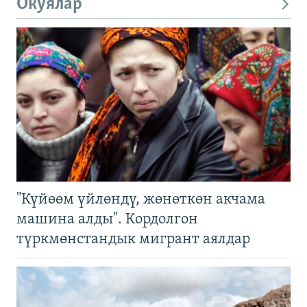
Окуялар
"Күйөөм үйлөндү, жөнөткөн акчама
машина алды". Кордолгон
түркмөнстандык мигрант аялдар