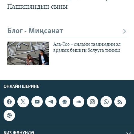
Пашиняндын сыны
Блог - Миңсанат
Ала-Тоо – онлайн таалимдин эл
аралык бешиги болууга тийиш
ОНЛАЙН ШЕРИНЕ
БИЗ ЖӨНҮНДӨ