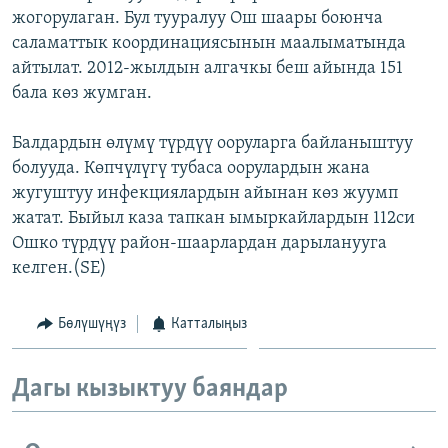
жогорулаган. Бул тууралуу Ош шаары боюнча
ОНЛАЙН ШЕРИНЕ
ЭЖЕ-СИҢДИЛЕР
саламаттык координациясынын маалыматында
АЗАТТЫК+
айтылат. 2012-жылдын алгачкы беш айында 151
ЫҢГАЙСЫЗ СУРООЛОР
бала көз жумган.
Балдардын өлүмү түрдүү ооруларга байланыштуу
ЭЕ/АРнун бардык сайттары
болууда. Көпчүлүгү тубаса оорулардын жана
жугуштуу инфекциялардын айынан көз жуумп
жатат. Быйыл каза тапкан ымыркайлардын 112си
Ошко түрдүү район-шаарлардан дарыланууга
келген.(SE)
Бөлүшүңүз
Катталыңыз
Дагы кызыктуу баяндар