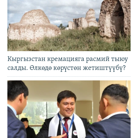
Кыргызстан кремацияга расмий тыюу
салды. Өлкөдө көрүстөн жетиштүүбү?