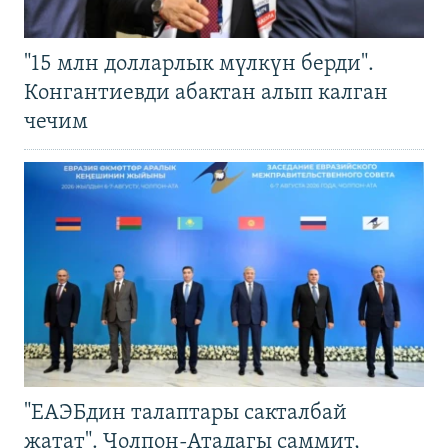
"15 млн долларлык мүлкүн берди".
Конгантиевди абактан алып калган
чечим
"ЕАЭБдин талаптары сакталбай
жатат". Чолпон-Атадагы саммит,